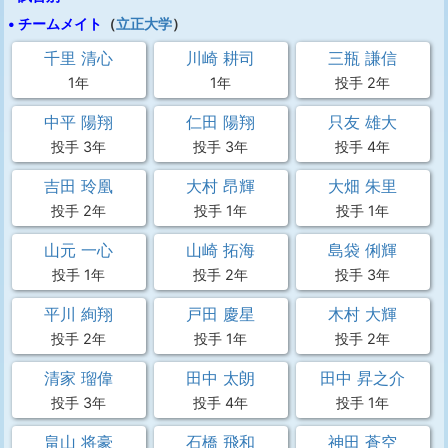
• チームメイト
（
立正大学
）
千里 清心
川崎 耕司
三瓶 謙信
1年
1年
投手 2年
中平 陽翔
仁田 陽翔
只友 雄大
投手 3年
投手 3年
投手 4年
吉田 玲凰
大村 昂輝
大畑 朱里
投手 2年
投手 1年
投手 1年
山元 一心
山崎 拓海
島袋 俐輝
投手 1年
投手 2年
投手 3年
平川 絢翔
戸田 慶星
木村 大輝
投手 2年
投手 1年
投手 2年
清家 瑠偉
田中 太朗
田中 昇之介
投手 3年
投手 4年
投手 1年
畠山 将豪
石橋 飛和
神田 蒼空