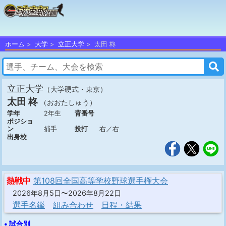
ホーム
大学
立正大学
太田 柊
立正大学
（大学硬式・東京）
太田 柊
（おおたしゅう）
学年
2年生
背番号
ポジショ
ン
捕手
投打
右／右
出身校
熱戦中
第108回全国高等学校野球選手権大会
2026年8月5日〜2026年8月22日
選手名鑑
組み合わせ
日程・結果
• 試合別