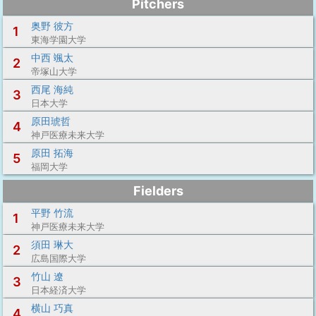
Pitchers
奥野 彼方
1
東海学園大学
中西 颯太
2
帝塚山大学
西尾 海純
3
日本大学
原田琥哲
4
神戸医療未来大学
原田 拓海
5
福岡大学
Fielders
平野 竹流
1
神戸医療未来大学
須田 琳大
2
広島国際大学
竹山 遼
3
日本経済大学
横山 巧真
4