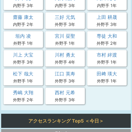
内野手 3年
内野手 3年
内野手 1年
齋藤 康太
三好 元気
上田 耕晟
内野手 2年
外野手 3年
外野手 3年
垣内 凌
宮川 栞聖
専徒 大和
外野手 1年
外野手 1年
外野手 2年
川上 大宝
川村 勇太
市村 絆渡
外野手 3年
外野手 4年
外野手 1年
松下 哉大
江口 英寿
田﨑 瑛大
外野手 1年
外野手 3年
外野手 1年
秀嶋 大翔
西村 元希
外野手 2年
外野手 3年
アクセスランキング Top5 ＜今日＞