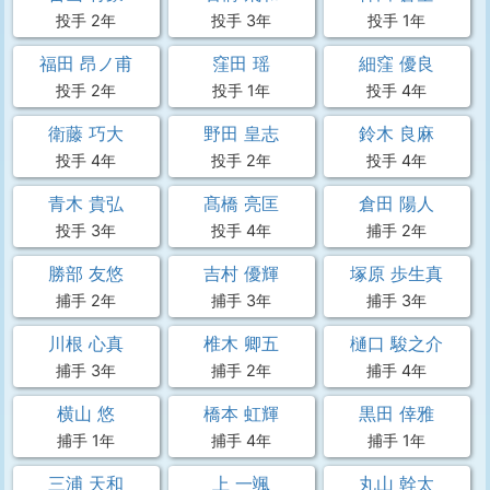
投手 2年
投手 3年
投手 1年
福田 昂ノ甫
窪田 瑶
細窪 優良
投手 2年
投手 1年
投手 4年
衛藤 巧大
野田 皇志
鈴木 良麻
投手 4年
投手 2年
投手 4年
青木 貴弘
髙橋 亮匡
倉田 陽人
投手 3年
投手 4年
捕手 2年
勝部 友悠
吉村 優輝
塚原 歩生真
捕手 2年
捕手 3年
捕手 3年
川根 心真
椎木 卿五
樋口 駿之介
捕手 3年
捕手 2年
捕手 4年
横山 悠
橋本 虹輝
黒田 倖雅
捕手 1年
捕手 4年
捕手 1年
三浦 天和
上 一颯
丸山 幹太