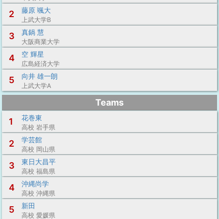
藤原 颯大
2
上武大学B
真鍋 慧
3
大阪商業大学
空 輝星
4
広島経済大学
向井 雄一朗
5
上武大学A
Teams
花巻東
1
高校 岩手県
学芸館
2
高校 岡山県
東日大昌平
3
高校 福島県
沖縄尚学
4
高校 沖縄県
新田
5
高校 愛媛県