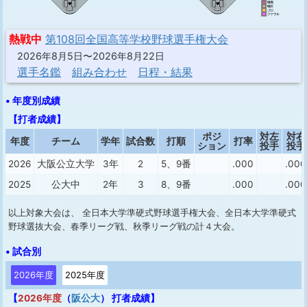
熱戦中
第108回全国高等学校野球選手権大会
2026年8月5日〜2026年8月22日
選手名鑑
組み合わせ
日程・結果
• 年度別成績
【打者成績】
ポジ
対左
対右
年度
チーム
学年
試合数
打順
打率
ション
投手
投手
2026
大阪公立大学
3年
2
5、9番
.000
.000
2025
公大中
2年
3
8、9番
.000
.000
以上対象大会は、 全日本大学準硬式野球選手権大会、全日本大学準硬式
野球選抜大会、春季リーグ戦、秋季リーグ戦の計４大会。
• 試合別
2026年度
2025年度
【
2026年度
（
阪公大
） 打者成績】