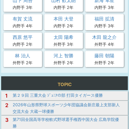
山下 周吾
山村 歓太朗
新海 隼星
内野手 3年
内野手 2年
内野手 3年
有賀 丈流
本田 大登
福田 拡清
内野手 4年
内野手 2年
内野手 3年
西原 悠平
太田 陽希
木田 龍之介
内野手 2年
外野手 3年
外野手 4年
林 治人
河上 智勝
藤田 朝陽
外野手 2年
外野手 2年
外野手 2年
TOPIC
1
第２９回 三重大会 ｼﾞｭﾆｱの部 打田タイガース優勝
2
2026年山形県野球スポーツ少年団協議会新庄最上支部新人
交流大会 大蔵一球優勝
3
第71回全国高等学校軟式野球選手権西中国大会 広島学院優
勝