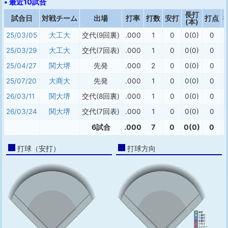
• 最近10試合
長打
試合日
対戦チーム
出場
打率
打数
安打
打点
(本)
25/03/05
大工大
交代(9回裏)
.000
1
0
0(0)
0
25/03/29
大工大
交代(7回表)
.000
1
0
0(0)
0
25/04/27
関大堺
先発
.000
2
0
0(0)
0
25/07/20
大商大
先発
.000
1
0
0(0)
0
26/03/11
関大堺
交代(8回裏)
.000
1
0
0(0)
0
26/03/24
関大堺
交代(7回表)
.000
1
0
0(0)
0
6試合
.000
7
0
0(0)
0
打球（安打）
打球方向