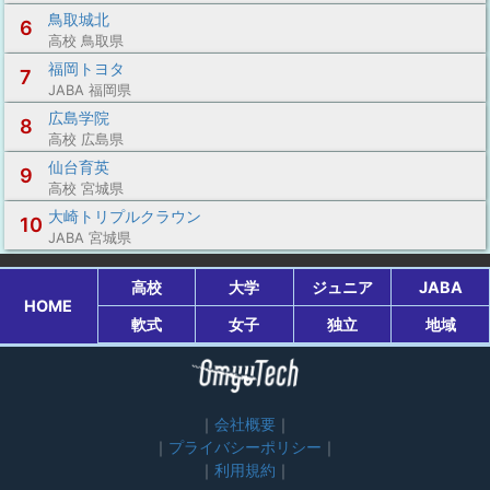
鳥取城北
6
高校 鳥取県
福岡トヨタ
7
JABA 福岡県
広島学院
8
高校 広島県
仙台育英
9
高校 宮城県
大崎トリプルクラウン
10
JABA 宮城県
高校
大学
ジュニア
JABA
HOME
軟式
女子
独立
地域
会社概要
プライバシーポリシー
利用規約