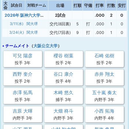
大
試合日
対戦チーム
出場
打順
守備
打率
打数
安打
会
2026年 阪神六大学準硬式 春季
2試合
.000
2
0
3/11(水)
関大堺
交代(8回裏)
5
打
.000
1
0
3/24(火)
関大堺
交代(7回表)
9
打
.000
1
0
• チームメイト
（
大阪公立大学
）
可兒 陽彦
櫻谷 樹葉
石崎 佑樹
投手 3年
投手 2年
投手 2年
西野 奎介
谷口 康介
赤井 翔太
投手 2年
投手 4年
投手 3年
赤澤 拓馬
木崎 悠久
五十嵐 奏太
投手 3年
捕手 3年
内野手 3年
吉原 大暉
大畑 柊斗
小西 拓海
内野手 3年
内野手 3年
内野手 4年