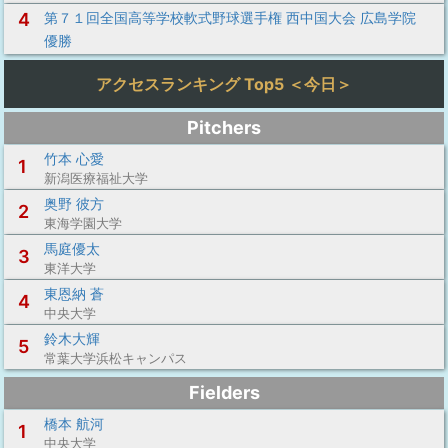
4
第７１回全国高等学校軟式野球選手権 西中国大会 広島学院
優勝
アクセスランキング Top5 ＜今日＞
Pitchers
竹本 心愛
1
新潟医療福祉大学
奥野 彼方
2
東海学園大学
馬庭優太
3
東洋大学
東恩納 蒼
4
中央大学
鈴木大輝
5
常葉大学浜松キャンパス
Fielders
橋本 航河
1
中央大学