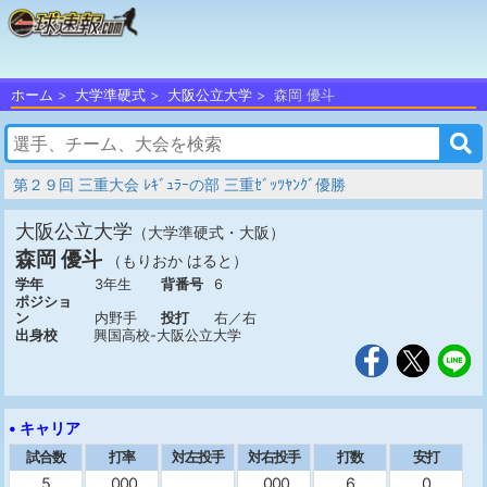
ホーム
大学準硬式
大阪公立大学
森岡 優斗
第２９回 三重大会 ﾚｷﾞｭﾗｰの部 三重ｾﾞｯﾂﾔﾝｸﾞ優勝
大阪公立大学
（大学準硬式・大阪）
森岡 優斗
（もりおか はると）
学年
3年生
背番号
6
ポジショ
ン
内野手
投打
右／右
出身校
興国高校-大阪公立大学
• キャリア
試合数
打率
対左投手
対右投手
打数
安打
5
.000
.000
6
0