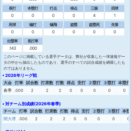
長打
本塁打
打点
得点
三振
四球
0
0
0
0
4
1
死球
犠打
犠飛
盗塁
盗塁死
失策
0
0
0
0
0
0
出塁率
長打率
.143
.000
このページに掲載している選手データは、弊社が収集した一球速報デー
タの中から抽出したものであり、選手のすべての試合成績を網羅したも
のではありません。
• 2026年リーグ戦
大会
打率
試合数
打席数
打数
得点
安打
２塁打
３塁打
本塁打
春季
.000
2
2
2
0
0
0
0
0
• 対チーム別成績(2026年春季)
チーム
打率
試合数
打席数
打数
得点
安打
２塁打
３塁打
本塁
関大堺
.000
2
2
2
0
0
0
0
0