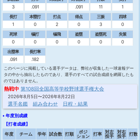
3
.091
.091
11
1
長打
本塁打
打点
得点
三振
四球
1
0
2
0
3
0
死球
犠打
犠飛
盗塁
盗塁死
失策
0
0
0
0
0
0
出塁率
長打率
.091
.182
このページに掲載している選手データは、弊社が収集した一球速報デー
タの中から抽出したものであり、選手のすべての試合成績を網羅したも
のではありません。
熱戦中
第108回全国高等学校野球選手権大会
2026年8月5日〜2026年8月22日
選手名鑑
組み合わせ
日程・結果
• 年度別成績
【打者成績】
ポジ
対左
対右
年度
チーム
学年
試合数
打順
打率
打数
ション
投手
投手