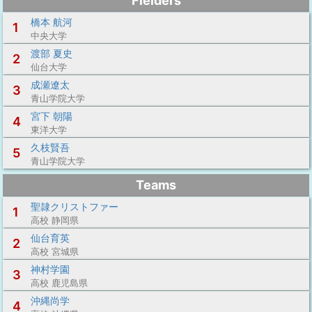
Fielders
橋本 航河
1
中央大学
渡部 夏史
2
仙台大学
成瀬遼太
3
青山学院大学
宮下 朝陽
4
東洋大学
久枝賢吾
5
青山学院大学
Teams
聖隷クリストファー
1
高校 静岡県
仙台育英
2
高校 宮城県
神村学園
3
高校 鹿児島県
沖縄尚学
4