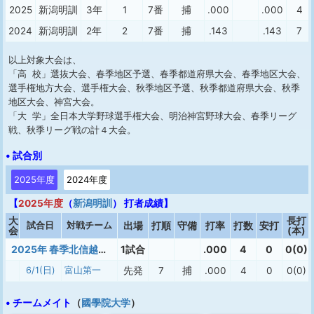
2025
新潟明訓
3年
1
7番
捕
.000
.000
4
2024
新潟明訓
2年
2
7番
捕
.143
.143
7
以上対象大会は、
「高 校」選抜大会、春季地区予選、春季都道府県大会、春季地区大会、
選手権地方大会、選手権大会、秋季地区予選、秋季都道府県大会、秋季
地区大会、神宮大会。
「大 学」全日本大学野球選手権大会、明治神宮野球大会、春季リーグ
戦、秋季リーグ戦の計４大会。
• 試合別
2025年度
2024年度
【
2025年度
（
新潟明訓
） 打者成績】
大
長打
試合日
対戦チーム
出場
打順
守備
打率
打数
安打
会
(本)
2025年 春季北信越大会
1試合
.000
4
0
0(0)
6/1(日)
富山第一
先発
7
捕
.000
4
0
0(0)
• チームメイト
（
國學院大学
）