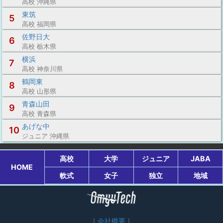
高校 沖縄県
東筑
5
高校 福岡県
佐野日大
6
高校 栃木県
横浜
7
高校 神奈川県
鶴岡東
8
高校 山形県
青森山田
9
高校 青森県
あげな中
10
ジュニア 沖縄県
高校
大学
ジュニア
JABA
HOME
軟式
女子
独立
地域
会社概要