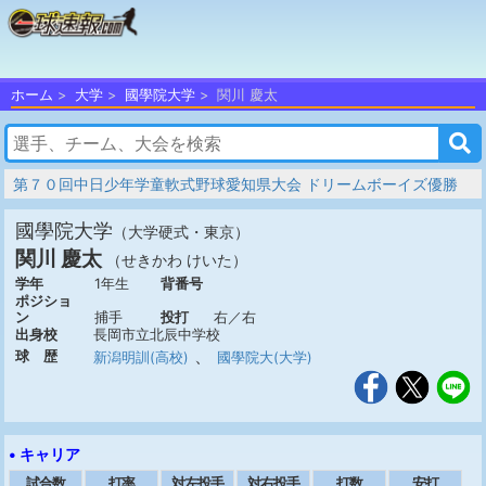
ホーム
大学
國學院大学
関川 慶太
第７０回中日少年学童軟式野球愛知県大会 ドリームボーイズ優勝
國學院大学
（大学硬式・東京）
関川 慶太
（せきかわ けいた）
学年
1年生
背番号
ポジショ
ン
捕手
投打
右／右
出身校
長岡市立北辰中学校
、
球 歴
新潟明訓(高校)
國學院大(大学)
• キャリア
試合数
打率
対左投手
対右投手
打数
安打