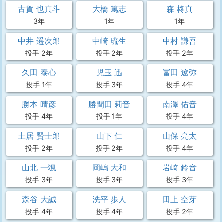
古賀 也真斗
大橋 篤志
森 柊真
3年
1年
1年
中井 遥次郎
中崎 琉生
中村 謙吾
投手 2年
投手 2年
投手 2年
久田 泰心
児玉 迅
冨田 遼弥
投手 1年
投手 3年
投手 4年
勝本 晴彦
勝間田 莉音
南澤 佑音
投手 4年
投手 1年
投手 4年
土居 賢士郎
山下 仁
山保 亮太
投手 2年
投手 2年
投手 4年
山北 一颯
岡嶋 大和
岩崎 鈴音
投手 3年
投手 3年
投手 3年
森谷 大誠
洗平 歩人
田上 空芽
投手 4年
投手 4年
投手 2年