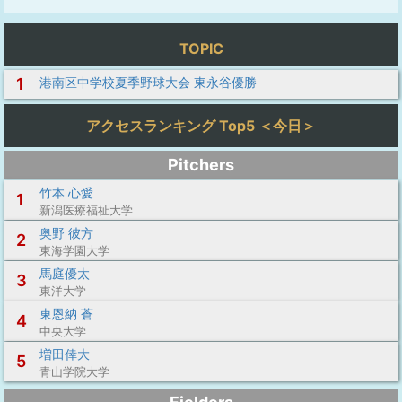
TOPIC
1
港南区中学校夏季野球大会 東永谷優勝
アクセスランキング Top5 ＜今日＞
Pitchers
竹本 心愛
1
新潟医療福祉大学
奥野 彼方
2
東海学園大学
馬庭優太
3
東洋大学
東恩納 蒼
4
中央大学
増田倖大
5
青山学院大学