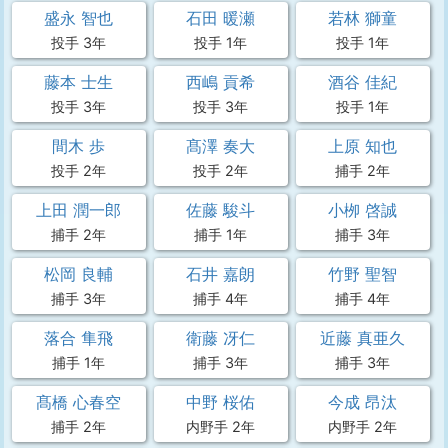
盛永 智也
石田 暖瀬
若林 獅童
投手 3年
投手 1年
投手 1年
藤本 士生
西嶋 貢希
酒谷 佳紀
投手 3年
投手 3年
投手 1年
間木 歩
髙澤 奏大
上原 知也
投手 2年
投手 2年
捕手 2年
上田 潤一郎
佐藤 駿斗
小栁 啓誠
捕手 2年
捕手 1年
捕手 3年
松岡 良輔
石井 嘉朗
竹野 聖智
捕手 3年
捕手 4年
捕手 4年
落合 隼飛
衛藤 冴仁
近藤 真亜久
捕手 1年
捕手 3年
捕手 3年
髙橋 心春空
中野 桜佑
今成 昂汰
捕手 2年
内野手 2年
内野手 2年