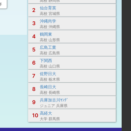
高校 静岡県
年
仙台育英
2
高校 宮城県
沖縄尚学
3
高校 沖縄県
鶴岡東
4
高校 山形県
広島工業
5
高校 広島県
下関西
6
高校 山口県
佐野日大
7
高校 栃木県
長崎日大
8
高校 長崎県
兵庫加古川ﾔﾝｸﾞ
9
ジュニア 兵庫県
高経大
10
大学 群馬県