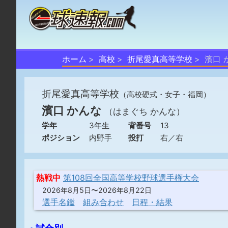
ホーム
高校
折尾愛真高等学校
濱口 
折尾愛真高等学校
（高校硬式・女子・福岡）
濱口 かんな
（はまぐち かんな）
学年
3年生
背番号
13
ポジション
内野手
投打
右／右
熱戦中
第108回全国高等学校野球選手権大会
2026年8月5日〜2026年8月22日
選手名鑑
組み合わせ
日程・結果