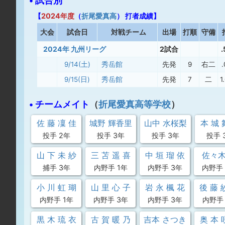
• 試合別
【
2024年度
（
折尾愛真高
） 打者成績】
大
会
試合日
対戦チーム
出場
打順
守備
2024年 九州リーグ
2試合
.
9/14(土)
秀岳館
先発
9
右二
9/15(日)
秀岳館
先発
7
二
1
• チームメイト
（
折尾愛真高等学校
）
佐 藤 凜 佳
城野 輝香里
山中 水桜梨
本 城 
投手 2年
投手 3年
投手 3年
投手 
山 下 未 紗
三 苫 遥 喜
中 垣 瑠 依
佐々木
捕手 3年
内野手 1年
内野手 3年
内野手 
小 川 虹 瑚
山 里 心 子
岩 永 楓 花
後 藤 
内野手 1年
内野手 3年
内野手 3年
内野手 
黒 木 琉 衣
古 賀 暖 乃
吉本 さつき
奥 本 