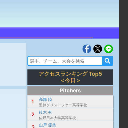
アクセスランキング Top5
＜今日＞
Pitchers
高部 陸
1
聖隷クリストファー高等学校
鈴木 有
2
佐野日本大学高等学校
山戸 優菜
3