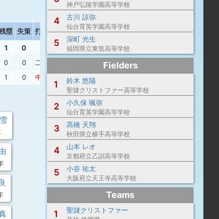
神戸弘陵学園高等学校
古川 諒弥
4
仙台育英学園高等学校
残塁
失策
打撃結果
深町 光生
5
1
0
福岡県立東筑高等学校
0
0
二ゴ
Fielders
1
0
中安
鈴木 悠陽
1
聖隷クリストファー高等学校
小久保 颯弥
2
仙台育英学園高等学校
 雪
髙橋 天翔
3
年
秋田県立横手高等学校
山本 レオ
4
 由
京都府立乙訓高等学校
年
小谷 祐太
5
大阪府立天王寺高等学校
 良
Teams
年
聖隷クリストファー
 真
1