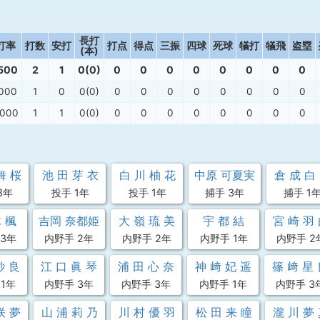
長打
打率
打数
安打
打点
得点
三振
四球
死球
犠打
犠飛
盗塁
(本)
500
2
1
0(0)
0
0
0
0
0
0
0
0
.000
1
0
0(0)
0
0
0
0
0
0
0
0
.000
1
1
0(0)
0
0
0
0
0
0
0
0
舞 桜
池 田 芽 衣
白 川 柚 花
中原 可夏実
倉 成 白
3年
投手 1年
投手 1年
捕手 3年
捕手 1
 楓
吉岡 奈都姫
大 嶺 琉 美
宇 都 結
宮 崎 羽
3年
内野手 2年
内野手 2年
内野手 1年
内野手 2
紗 良
江 口 眞 琴
浦 田 心 奈
神 﨑 妃 遥
篠 﨑 星
1年
内野手 3年
内野手 3年
内野手 1年
内野手 3
咲 夢
山 浦 莉 乃
川 村 優 羽
松 田 来 瞳
瀧 川 夢