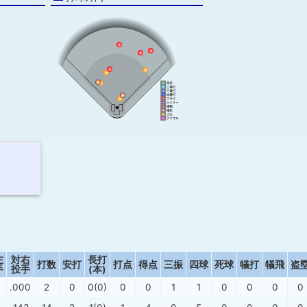
左
対右
長打
打数
安打
打点
得点
三振
四球
死球
犠打
犠飛
盗
手
投手
(本)
.000
2
0
0(0)
0
0
1
1
0
0
0
0