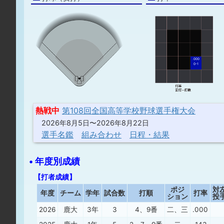
.000
0-1
熱戦中
第108回全国高等学校野球選手権大会
2026年8月5日〜2026年8月22日
選手名鑑
組み合わせ
日程・結果
• 年度別成績
【打者成績】
ポジ
対
年度
チーム
学年
試合数
打順
打率
ション
投
2026
鹿大
3年
3
4、9番
二、三
.000