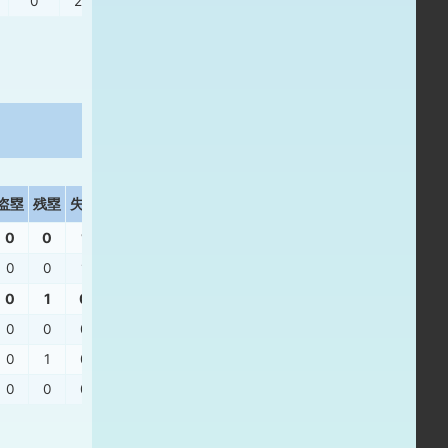
0
2
.368
.214
盗塁
残塁
失策
打撃結果
0
0
1
0
0
1
三振
0
1
0
0
0
0
右飛
0
1
0
四球
0
0
0
三振