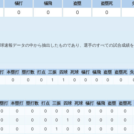
犠打
犠飛
盗塁
盗塁死
0
0
0
0
球速報データの中から抽出したものであり、選手のすべての試合成績を
打
本塁打
塁打数
打点
三振
四球
死球
犠打
犠飛
盗塁
盗塁死
失
0
0
0
1
1
0
0
0
0
0
塁打
本塁打
塁打数
打点
三振
四球
死球
犠打
犠飛
盗塁
盗塁死
0
0
0
0
0
0
0
0
0
0
0
0
0
0
0
0
1
0
0
0
0
0
0
0
0
0
1
0
0
0
0
0
0