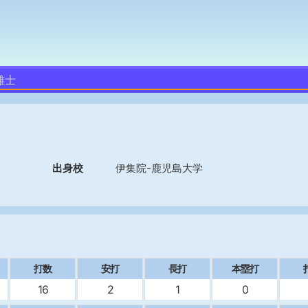
雄士
出身校
伊集院-鹿児島大学
打数
安打
長打
本塁打
16
2
1
0