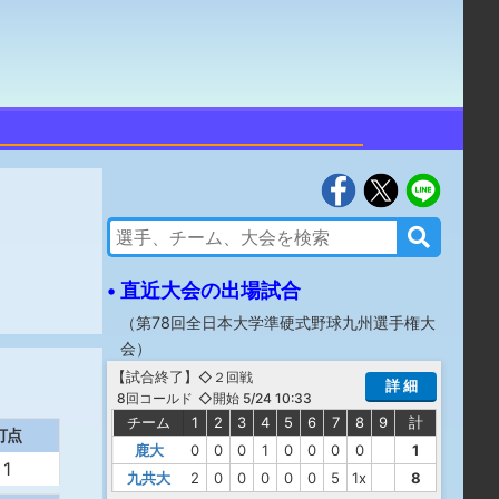
• 直近大会の出場試合
（
第78回全日本大学準硬式野球九州選手権大
会
）
【
試合終了
】
◇２回戦
詳 細
◇開始 5/24 10:33
8回コールド
チーム
1
2
3
4
5
6
7
8
9
計
打点
鹿大
0
0
0
1
0
0
0
0
1
1
九共大
2
0
0
0
0
0
5
1x
8