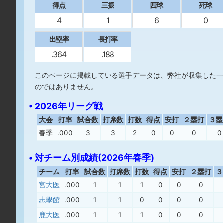
得点
三振
四球
死球
4
1
6
0
出塁率
長打率
.364
.188
このページに掲載している選手データは、弊社が収集した一
のではありません。
• 2026年リーグ戦
大会
打率
試合数
打席数
打数
得点
安打
２塁打
３塁
春季
.000
3
3
2
0
0
0
0
• 対チーム別成績(2026年春季)
チーム
打率
試合数
打席数
打数
得点
安打
２塁打
３
宮大医
.000
1
1
1
0
0
0
志學館
.000
1
1
0
0
0
0
鹿大医
.000
1
1
1
0
0
0