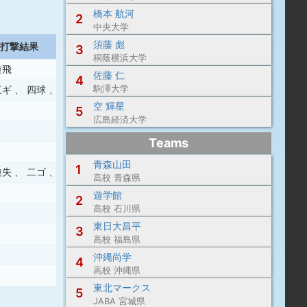
橋本 航河
2
中央大学
須藤 彪
打撃結果
3
桐蔭横浜大学
遊飛
佐藤 仁
4
駒澤大学
三ギ
、
四球
、
右飛
空 輝星
5
広島経済大学
Teams
青森山田
1
遊失
、
二ゴ
、
三ゴ
高校 青森県
遊学館
2
高校 石川県
東日大昌平
3
高校 福島県
沖縄尚学
4
高校 沖縄県
東北マークス
5
JABA 宮城県