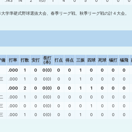
.143
14
2
1(0)
1
4
0
5
0
0
0
0
本大学準硬式野球選抜大会、春季リーグ戦、秋季リーグ戦の計４大会。
長打
守備
打率
打数
安打
打点
得点
三振
四球
死球
犠打
犠飛
(本)
.000
1
0
0(0)
0
0
1
0
0
0
0
三
.000
1
0
0(0)
0
0
1
0
0
0
0
.000
2
0
0(0)
0
0
1
1
0
0
0
二
.000
1
0
0(0)
0
0
0
0
0
0
0
三
.000
0
0
0(0)
0
0
0
1
0
0
0
三
.000
1
0
0(0)
0
0
1
0
0
0
0