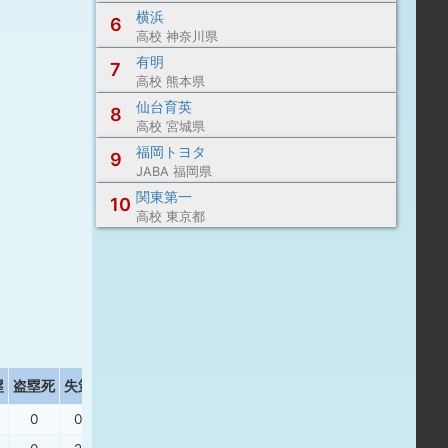
横浜
6
高校 神奈川県
有明
7
高校 熊本県
仙台育英
8
高校 宮城県
福岡トヨタ
9
JABA 福岡県
関東第一
10
高校 東京都
塁
盗塁死
失策
出塁率
長打率
0
0
.333
.000