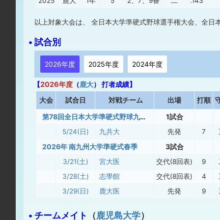
2025
鹿大
1年
5
2、7、9番
二
.143
以上対象大会は、 全日本大学準硬式野球選手権大会、全日
• 試合別
2026年度
2025年度
2024年度
【
2026年度
（
鹿大
） 打者成績】
大
会
試合日
対戦チーム
出場
打順
第78回全日本大学準硬式野球九州選手権大会
1試合
5/24(日)
九共大
先発
7
2026年 南九州大学準硬式春季
3試合
3/21(土)
宮大医
交代(8回表)
9
3/28(土)
志學館
交代(8回表)
4
3/29(日)
鹿大医
先発
9
• チームメイト
（
鹿児島大学
）