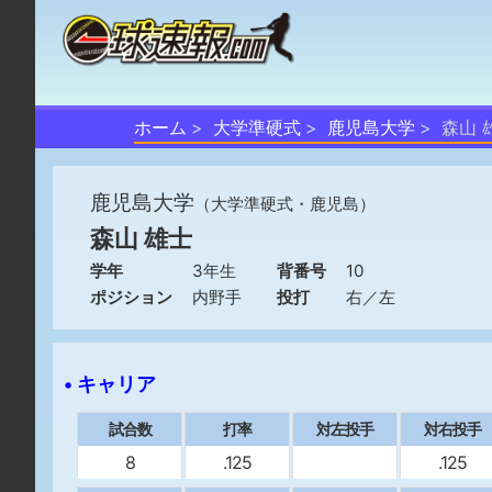
ホーム
大学準硬式
鹿児島大学
森山 
鹿児島大学
（大学準硬式・鹿児島）
森山 雄士
学年
3年生
背番号
10
ポジション
内野手
投打
右／左
• キャリア
試合数
打率
対左投手
対右投手
8
.125
.125