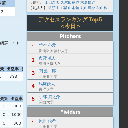
【鹿大】
上山温大
久木田秋也
末廣快進
失策
【九共大】
佐渡山大響
山本航
丸山瑛介
秋山椋
2
アクセスランキング Top5
＜今日＞
Pitchers
網羅したも
竹本 心愛
1
新潟医療福祉大学
奥野 彼方
2
東海学園大学
策
出塁率
長打率
OPS
関 浩一郎
3
0
.333
.000
.333
亜細亜大学
馬庭優太
4
東洋大学
小林 虎之介
5
失策
出塁率
長打率
OPS
関西大学
0
.000
.000
.000
Fielders
0
1.000
.000
1.000
原田 純希
1
0
.000
.000
.000
亜細亜大学