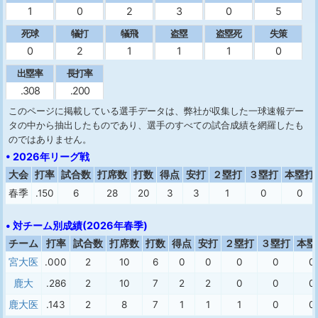
1
0
2
3
0
5
死球
犠打
犠飛
盗塁
盗塁死
失策
0
2
1
1
1
0
出塁率
長打率
.308
.200
このページに掲載している選手データは、弊社が収集した一球速報デー
タの中から抽出したものであり、選手のすべての試合成績を網羅したも
のではありません。
• 2026年リーグ戦
大会
打率
試合数
打席数
打数
得点
安打
２塁打
３塁打
本塁打
春季
.150
6
28
20
3
3
1
0
0
• 対チーム別成績(2026年春季)
チーム
打率
試合数
打席数
打数
得点
安打
２塁打
３塁打
本塁
宮大医
.000
2
10
6
0
0
0
0
0
鹿大
.286
2
10
7
2
2
0
0
0
鹿大医
.143
2
8
7
1
1
1
0
0