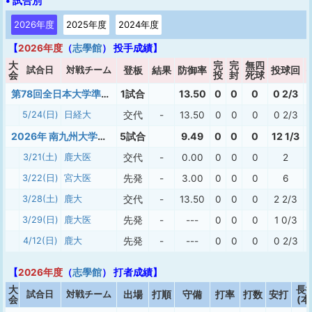
• 試合別
2026年度
2025年度
2024年度
【
2026年度
（
志學館
） 投手成績】
大
完
完
無四
試合日
対戦チーム
登板
結果
防御率
投球回
会
投
封
死球
第78回全日本大学準硬式野球九州選手権大会
1試合
13.50
0
0
0
0 2/3
5/24(日)
日経大
交代
-
13.50
0
0
0
0 2/3
2026年 南九州大学準硬式春季
5試合
9.49
0
0
0
12 1/3
3/21(土)
鹿大医
交代
-
0.00
0
0
0
2
3/22(日)
宮大医
先発
-
3.00
0
0
0
6
3/28(土)
鹿大
交代
-
13.50
0
0
0
2 2/3
3/29(日)
鹿大医
先発
-
---
0
0
0
1 0/3
4/12(日)
鹿大
先発
-
---
0
0
0
0 2/3
【
2026年度
（
志學館
） 打者成績】
大
長
試合日
対戦チーム
出場
打順
守備
打率
打数
安打
会
(本