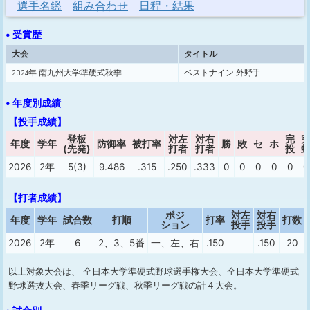
選手名鑑
組み合わせ
日程・結果
• 受賞歴
大会
タイトル
2024年 南九州大学準硬式秋季
ベストナイン 外野手
• 年度別成績
【投手成績】
登板
対左
対右
完
年度
学年
防御率
被打率
勝
敗
セ
ホ
(先発)
打者
打者
投
2026
2年
5(3)
9.486
.315
.250
.333
0
0
0
0
0
0
【打者成績】
ポジ
対左
対右
年度
学年
試合数
打順
打率
打数
ション
投手
投手
2026
2年
6
2、3、5番
一、左、右
.150
.150
20
以上対象大会は、 全日本大学準硬式野球選手権大会、全日本大学準硬式
野球選抜大会、春季リーグ戦、秋季リーグ戦の計４大会。