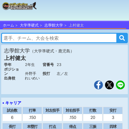
ホーム
大学準硬式
志學館大学
上村健太
志學館大学
（大学準硬式・鹿児島）
上村健太
学年
2年生
背番号
23
ポジショ
ン
外野手
投打
左／左
出身校
れいめい
• キャリア
試合数
打率
対左投手
対右投手
打数
安打
6
.150
.150
20
3
長打
本塁打
打点
得点
三振
四球