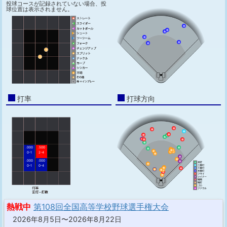
投球コースが記録されていない場合、投
球位置は表示されません。
打率
打球方向
.000
.500
0-1
2-4
.000
.000
0-1
0-4
熱戦中
第108回全国高等学校野球選手権大会
2026年8月5日〜2026年8月22日