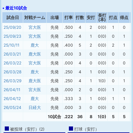
• 最近10試合
長打
試合日
対戦チーム
出場
打率
打数
安打
打点
得点
(本)
25/09/20
宮大医
先発
.500
4
2
0(0)
1
0
25/09/23
宮大医
先発
.250
4
1
0(0)
0
1
25/10/11
鹿大
先発
.400
5
2
0(0)
2
1
26/03/21
鹿大医
先発
.000
3
0
0(0)
0
0
26/03/22
宮大医
先発
.000
4
0
0(0)
0
0
26/03/28
鹿大
先発
.250
4
1
0(0)
0
1
26/03/29
鹿大医
先発
.250
4
1
1(0)
0
1
26/04/11
宮大医
先発
.000
2
0
0(0)
1
0
26/04/12
鹿大
先発
.333
3
1
0(0)
1
1
26/05/24
日経大
先発
.000
3
0
0(0)
0
0
10試合
.222
36
8
1(0)
5
5
被投球（安打）(2)
打球（安打）