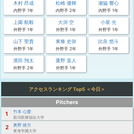
木村 昂成
松崎 優輝
瀬脇 響心
内野手 1年
内野手 2年
内野手 1年
上園 航毅
大渕 空
小屋 光
外野手 1年
外野手 1年
外野手 1年
山下 聖貴
東條 史弥
比良 悠斗
外野手 1年
外野手 2年
外野手 1年
濱田 翔太
重野 直人
外野手 2年
外野手 1年
アクセスランキング Top5 ＜今日＞
Pitchers
竹本 心愛
1
新潟医療福祉大学
奥野 彼方
2
東海学園大学