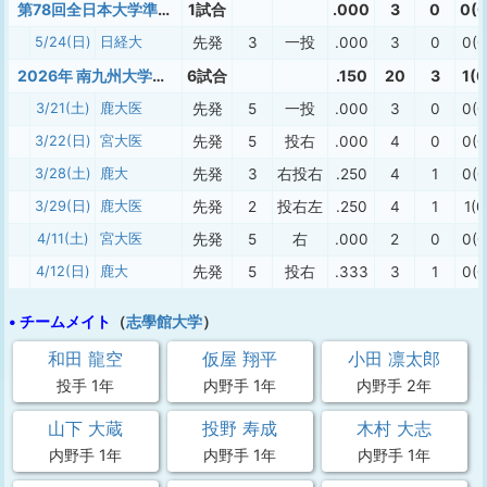
第78回全日本大学準硬式野球九州選手権大会
1試合
.000
3
0
0(0
5/24(日)
日経大
先発
3
一投
.000
3
0
0(0
2026年 南九州大学準硬式春季
6試合
.150
20
3
1(0
3/21(土)
鹿大医
先発
5
一投
.000
3
0
0(0
3/22(日)
宮大医
先発
5
投右
.000
4
0
0(0
3/28(土)
鹿大
先発
3
右投右
.250
4
1
0(0
3/29(日)
鹿大医
先発
2
投右左
.250
4
1
1(0
4/11(土)
宮大医
先発
5
右
.000
2
0
0(0
4/12(日)
鹿大
先発
5
投右
.333
3
1
0(0
• チームメイト
（
志學館大学
）
和田 龍空
仮屋 翔平
小田 凛太郎
投手 1年
内野手 1年
内野手 2年
山下 大蔵
投野 寿成
木村 大志
内野手 1年
内野手 1年
内野手 1年