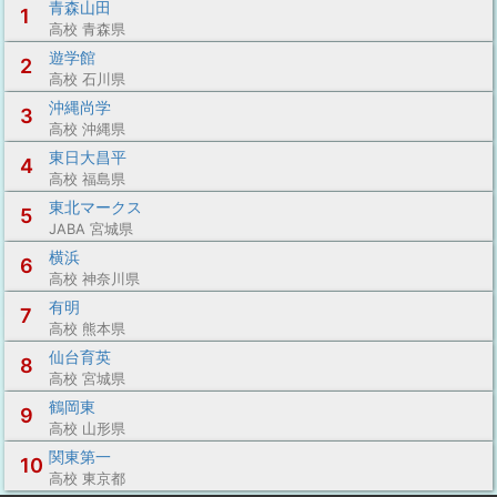
青森山田
1
高校 青森県
遊学館
2
高校 石川県
沖縄尚学
3
高校 沖縄県
東日大昌平
4
高校 福島県
東北マークス
5
JABA 宮城県
横浜
6
高校 神奈川県
有明
7
高校 熊本県
仙台育英
8
高校 宮城県
鶴岡東
9
高校 山形県
関東第一
10
高校 東京都