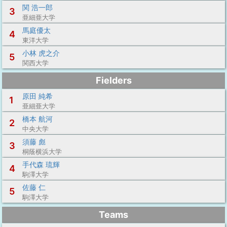
関 浩一郎
3
亜細亜大学
馬庭優太
4
東洋大学
小林 虎之介
5
関西大学
Fielders
原田 純希
1
亜細亜大学
橋本 航河
2
中央大学
須藤 彪
3
桐蔭横浜大学
手代森 琉輝
4
駒澤大学
佐藤 仁
5
駒澤大学
Teams