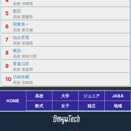
4
高校 沖縄県
新田
5
高校 愛媛県
関東第一
6
高校 東京都
仙台育英
7
高校 宮城県
横浜
8
高校 神奈川県
青森山田
9
高校 青森県
日南学園
10
高校 宮崎県
高校
大学
ジュニア
JABA
HOME
軟式
女子
独立
地域