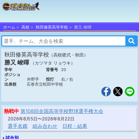
ホーム
高校
秋田修英高等学校
勝又 峻暉
秋田修英高等学校
（高校硬式・秋田）
勝又 峻暉
（カツマタ リョウキ）
学年
背番号
20
ポジショ
ン
外野手
投打
右／右
出身校
石巻市立蛇田中学校
熱戦中
第108回全国高等学校野球選手権大会
2026年8月5日〜2026年8月22日
選手名鑑
組み合わせ
日程・結果
• 試合別