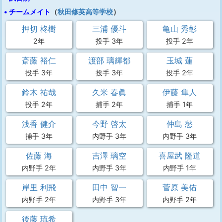
• チームメイト
（
秋田修英高等学校
）
押切 柊樹
三浦 優斗
亀山 秀彰
2年
投手 3年
投手 2年
斎藤 裕仁
渡部 璃輝都
玉城 蓮
投手 3年
投手 3年
投手 2年
鈴木 祐哉
久米 春眞
伊藤 隼人
投手 2年
捕手 2年
捕手 1年
浅香 健介
今野 啓太
仲島 愁
捕手 3年
内野手 3年
内野手 3年
佐藤 海
吉澤 璃空
喜屋武 隆道
内野手 2年
内野手 3年
内野手 1年
岸里 利飛
田中 智一
菅原 美佑
内野手 2年
内野手 3年
内野手 2年
後藤 琉希