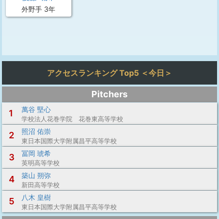
外野手 3年
アクセスランキング Top5 ＜今日＞
Pitchers
萬谷 堅心
1
学校法人花巻学院 花巻東高等学校
照沼 佑崇
2
東日本国際大学附属昌平高等学校
冨岡 琥希
3
英明高等学校
築山 朔弥
4
新田高等学校
八木 皇樹
5
東日本国際大学附属昌平高等学校