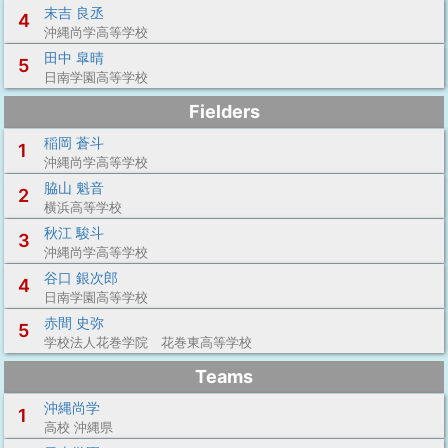
末吉 良丞
4
沖縄尚学高等学校
田中 皐晴
5
日南学園高等学校
Fielders
稲岡 蒼斗
1
沖縄尚学高等学校
脇山 魁音
2
横浜高等学校
秋江 駿斗
3
沖縄尚学高等学校
谷口 銀次郎
4
日南学園高等学校
赤間 史弥
5
学校法人花巻学院 花巻東高等学校
Teams
沖縄尚学
1
高校 沖縄県