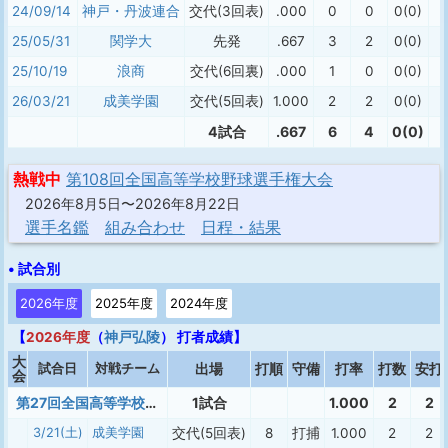
24/09/14
神戸・丹波連合
交代(3回表)
.000
0
0
0(0)
25/05/31
関学大
先発
.667
3
2
0(0)
25/10/19
浪商
交代(6回裏)
.000
1
0
0(0)
26/03/21
成美学園
交代(5回表)
1.000
2
2
0(0)
4試合
.667
6
4
0(0)
熱戦中
第108回全国高等学校野球選手権大会
2026年8月5日〜2026年8月22日
選手名鑑
組み合わせ
日程・結果
• 試合別
2026年度
2025年度
2024年度
【
2026年度
（
神戸弘陵
） 打者成績】
大
試合日
対戦チーム
出場
打順
守備
打率
打数
安打
会
第27回全国高等学校女子硬式野球選抜大会
1試合
1.000
2
2
3/21(土)
成美学園
交代(5回表)
8
打捕
1.000
2
2