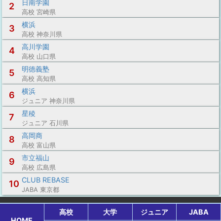
日南学園
2
高校 宮崎県
横浜
3
高校 神奈川県
高川学園
4
高校 山口県
明徳義塾
5
高校 高知県
横浜
6
ジュニア 神奈川県
星稜
7
ジュニア 石川県
高岡商
8
高校 富山県
市立福山
9
高校 広島県
CLUB REBASE
10
JABA 東京都
高校
大学
ジュニア
JABA
HOME