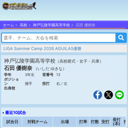
ホーム
高校
神戸弘陵学園高等学校
石田 優樹奈
LIGA Summer Camp 2026 AGUILAS優勝
神戸弘陵学園高等学校
（高校硬式・女子・兵庫）
石田 優樹奈
（いしだ ゆきな）
学年
3年生
背番号
13
ポジショ
ン
捕手
投打
右／左
出身校
• 最近10試合
長打
試合日
対戦チーム
出場
打率
打数
安打
打
(本)