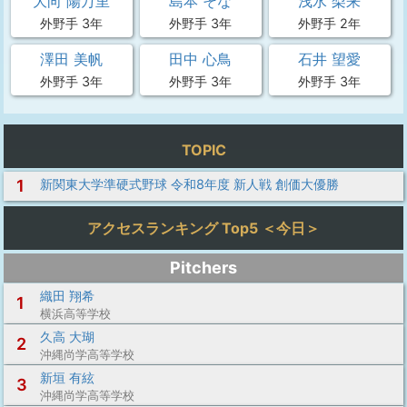
大向 陽万里
島本 そな
浅水 梨来
外野手 3年
外野手 3年
外野手 2年
澤田 美帆
田中 心鳥
石井 望愛
外野手 3年
外野手 3年
外野手 3年
TOPIC
1
新関東大学準硬式野球 令和8年度 新人戦 創価大優勝
アクセスランキング Top5 ＜今日＞
Pitchers
織田 翔希
1
横浜高等学校
久高 大瑚
2
沖縄尚学高等学校
新垣 有絃
3
沖縄尚学高等学校