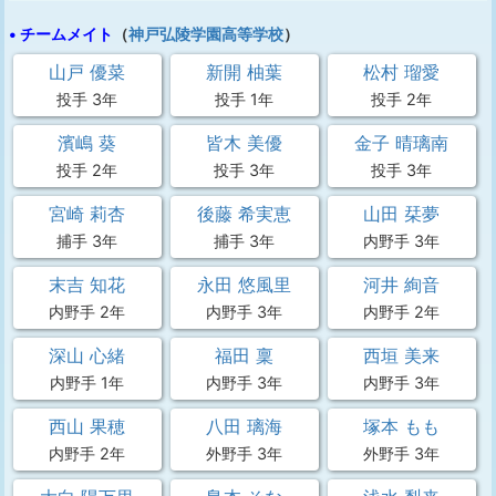
• チームメイト
（
神戸弘陵学園高等学校
）
山戸 優菜
新開 柚葉
松村 瑠愛
投手 3年
投手 1年
投手 2年
濱嶋 葵
皆木 美優
金子 晴璃南
投手 2年
投手 3年
投手 3年
宮崎 莉杏
後藤 希実恵
山田 栞夢
捕手 3年
捕手 3年
内野手 3年
末吉 知花
永田 悠風里
河井 絢音
内野手 2年
内野手 3年
内野手 2年
深山 心緒
福田 稟
西垣 美来
内野手 1年
内野手 3年
内野手 3年
西山 果穂
八田 璃海
塚本 もも
内野手 2年
外野手 3年
外野手 3年