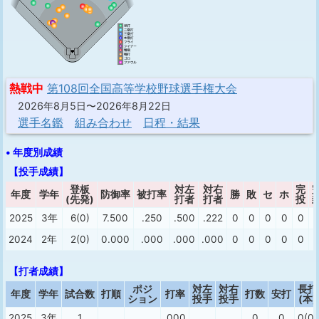
熱戦中
第108回全国高等学校野球選手権大会
2026年8月5日〜2026年8月22日
選手名鑑
組み合わせ
日程・結果
• 年度別成績
【投手成績】
登板
対左
対右
完
年度
学年
防御率
被打率
勝
敗
セ
ホ
(先発)
打者
打者
投
2025
3年
6(0)
7.500
.250
.500
.222
0
0
0
0
0
2024
2年
2(0)
0.000
.000
.000
.000
0
0
0
0
0
【打者成績】
ポジ
対左
対右
長打
年度
学年
試合数
打順
打率
打数
安打
ション
投手
投手
(本)
2025
3年
1
.000
0
0
0(0)