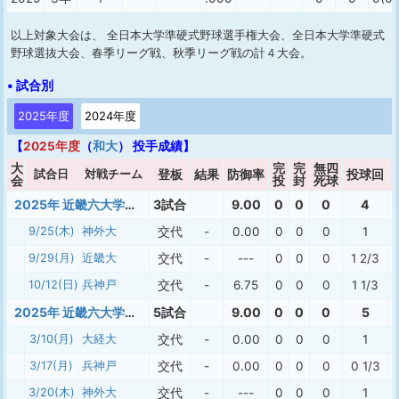
以上対象大会は、 全日本大学準硬式野球選手権大会、全日本大学準硬式
野球選抜大会、春季リーグ戦、秋季リーグ戦の計４大会。
• 試合別
2025年度
2024年度
【
2025年度
（
和大
） 投手成績】
大
完
完
無四
試合日
対戦チーム
登板
結果
防御率
投球回
会
投
封
死球
2025年 近畿六大学準硬式秋季
3試合
9.00
0
0
0
4
9/25(木)
神外大
交代
-
0.00
0
0
0
1
9/29(月)
近畿大
交代
-
---
0
0
0
1 2/3
10/12(日)
兵神戸
交代
-
6.75
0
0
0
1 1/3
2025年 近畿六大学準硬式春季
5試合
9.00
0
0
0
5
3/10(月)
大経大
交代
-
0.00
0
0
0
1
3/17(月)
兵神戸
交代
-
0.00
0
0
0
0 1/3
3/20(木)
神外大
交代
-
---
0
0
0
1