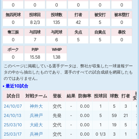
0
0
0
0
0
0
無四死球
投球回
投球数
打者
被安打
被本塁打
0
8 2/3
135
42
5
0
奪三振
与四球
与死球
失点
自責点
暴投
0
7
6
5
5
0
ボーク
P/IP
WHIP
0
15.58
1.38
このページに掲載している選手データは、弊社が収集した一球速報デー
タの中から抽出したものであり、選手のすべての試合成績を網羅したも
のではありません。
• 最近10試合
試合日
対戦チーム
登板
結果
防御率
投球回
球数
打者
安
24/10/07
神外大
交代
-
0.00
1
5
3
0
24/10/13
兵神戸
先発
-
0.00
5
59
21
2
25/03/10
大経大
交代
-
0.00
1
19
5
0
25/03/17
兵神戸
交代
-
0.00
0 1/3
3
1
0