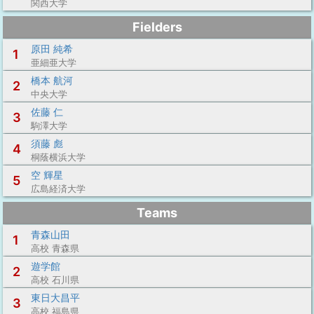
関西大学
Fielders
原田 純希
1
亜細亜大学
橋本 航河
2
中央大学
佐藤 仁
3
駒澤大学
須藤 彪
4
桐蔭横浜大学
空 輝星
5
広島経済大学
Teams
青森山田
1
高校 青森県
遊学館
2
高校 石川県
東日大昌平
3
高校 福島県