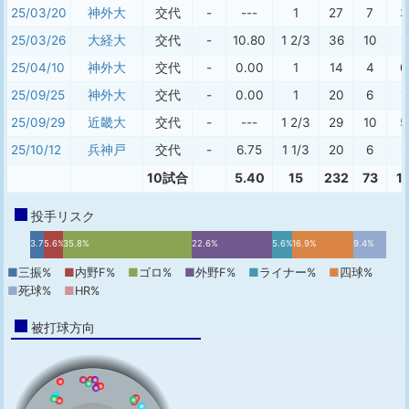
25/03/20
神外大
交代
-
---
1
27
7
3
25/03/26
大経大
交代
-
10.80
1 2/3
36
10
1
25/04/10
神外大
交代
-
0.00
1
14
4
0
25/09/25
神外大
交代
-
0.00
1
20
6
1
25/09/29
近畿大
交代
-
---
1 2/3
29
10
5
25/10/12
兵神戸
交代
-
6.75
1 1/3
20
6
1
10試合
5.40
15
232
73
1
投手リスク
3.7%
5.6%
35.8%
22.6%
5.6%
16.9%
9.4%
■
三振%
■
内野F%
■
ゴロ%
■
外野F%
■
ライナー%
■
四球%
■
死球%
■
HR%
被打球方向