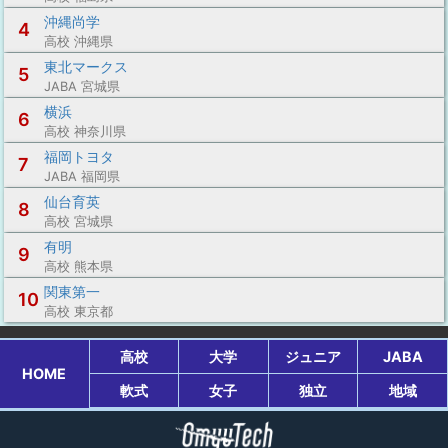
沖縄尚学
4
高校 沖縄県
東北マークス
5
JABA 宮城県
横浜
6
高校 神奈川県
福岡トヨタ
7
JABA 福岡県
仙台育英
8
高校 宮城県
有明
9
高校 熊本県
関東第一
10
高校 東京都
高校
大学
ジュニア
JABA
HOME
軟式
女子
独立
地域