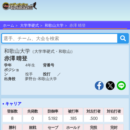
ホーム
大学準硬式
和歌山大学
赤澤 晴登
和歌山大学
（大学準硬式・和歌山）
赤澤 晴登
学年
4年生
背番号
ポジショ
ン
投手
投打
／
出身校
夢野台-和歌山大学
• キャリア
登板数
先発数
防御率
被打率
対左打者
対右打者
8
0
5.192
.185
.500
.160
勝利
敗戦
セーブ
ホールド
完投
完封