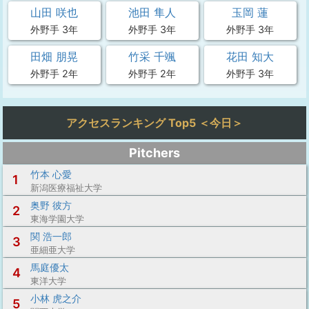
山田 咲也
池田 隼人
玉岡 蓮
外野手 3年
外野手 3年
外野手 3年
田畑 朋晃
竹采 千颯
花田 知大
外野手 2年
外野手 2年
外野手 3年
アクセスランキング Top5 ＜今日＞
Pitchers
竹本 心愛
1
新潟医療福祉大学
奥野 彼方
2
東海学園大学
関 浩一郎
3
亜細亜大学
馬庭優太
4
東洋大学
小林 虎之介
5