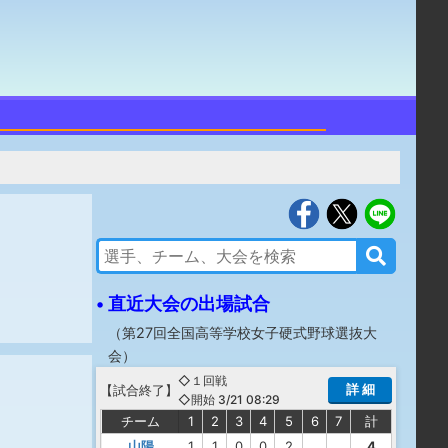
• 直近大会の出場試合
（
第27回全国高等学校女子硬式野球選抜大
会
）
◇１回戦
詳 細
【
試合終了
】
◇開始 3/21 08:29
チーム
1
2
3
4
5
6
7
計
山陽
1
1
0
0
2
4