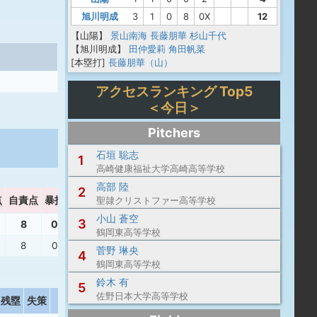
旭川明成
3
1
0
8
0X
12
【山陽】
景山南海
長藤朋華
杉山千代
【旭川明成】
田仲愛莉
角田帆菜
[本塁打]
長藤朋華（山）
アクセスランキング Top5
＜今日＞
Pitchers
石垣 聡志
1
高崎健康福祉大学高崎高等学校
高部 陸
2
点
自責点
暴投
ボーク
WHIP
聖隷クリストファー高等学校
小山 蒼空
3
8
0
0
3.75
鶴岡東高等学校
8
0
0
3.75
菅野 琳央
4
鶴岡東高等学校
鈴木 有
5
佐野日本大学高等学校
残塁
失策
打撃結果