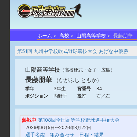
ホーム
高校
山陽高等学校
長藤朋華
第51回 九州中学校軟式野球競技大会 あげな中優勝
山陽高等学校
（高校硬式・女子・広島）
長藤朋華
（ながふじ ともか）
学年
3年生
背番号
84
ポジション
内野手
投打
右／左
熱戦中
第108回全国高等学校野球選手権大会
2026年8月5日〜2026年8月22日
選手名鑑
組み合わせ
日程・結果