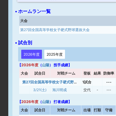
• ホームラン一覧
大会
第27回全国高等学校女子硬式野球選抜大会
• 試合別
2026年度
2025年度
【
2026年度
（
山陽
） 投手成績】
大
会
試合日
対戦チーム
登板
結果
防御率
第27回全国高等学校女子硬式野球選抜大会
1試合
---
3/21(土)
旭川明成
交代
-
---
【
2026年度
（
山陽
） 打者成績】
大
会
試合日
対戦チーム
出場
打順
守備