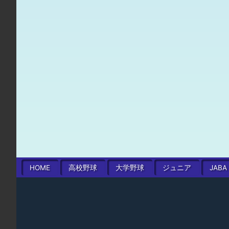
HOME
高校
野球
大学
野球
ジュニア
JABA