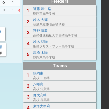
Fielders
0
1
近藤 煌生路
0
1
右本
、
1
一ゴ
、
二ゴ
鶴岡東高等学校
鈴木 大輝
2
福島県立修明高等学校
狩野 蓮義
音
3
高崎健康福祉大学高崎高等学校
鈴木 悠陽
4
海
聖隷クリストファー高等学校
高橋 太陽
年
5
鶴岡東高等学校
Teams
鶴岡東
1
高校 山形県
八幡商
2
高校 滋賀県
健大高崎
3
高校 群馬県
東海大甲府
4