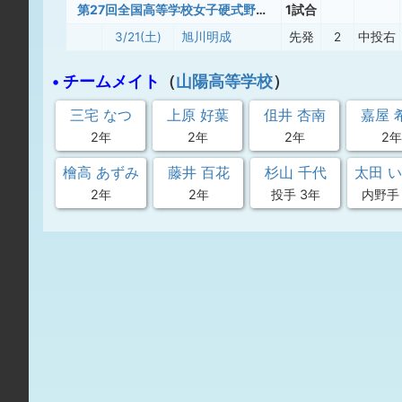
第27回全国高等学校女子硬式野球選抜大会
1試合
3/21(土)
旭川明成
先発
2
中投右
• チームメイト
（
山陽高等学校
）
三宅 なつ
上原 好葉
伹井 杏南
嘉屋 
2年
2年
2年
2年
檜高 あずみ
藤井 百花
杉山 千代
太田 
2年
2年
投手 3年
内野手