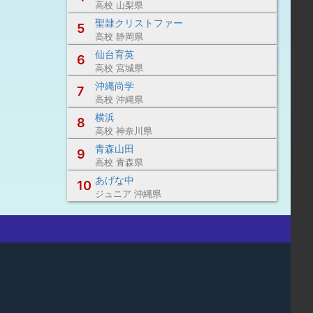
高校 山梨県
聖隷クリストファー
5
高校 静岡県
仙台育英
6
高校 宮城県
沖縄尚学
7
高校 沖縄県
横浜
8
高校 神奈川県
青森山田
9
高校 青森県
あげな中
10
ジュニア 沖縄県