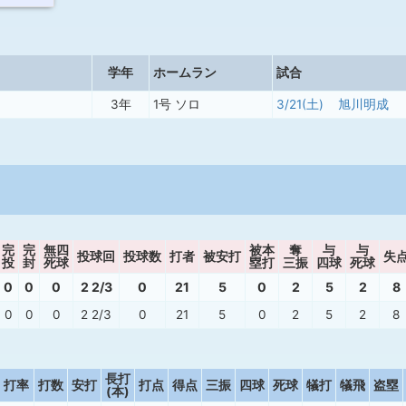
学年
ホームラン
試合
3年
1号 ソロ
3/21(土)
旭川明成
完
完
無四
被本
奪
与
与
投球回
投球数
打者
被安打
失
投
封
死球
塁打
三振
四球
死球
0
0
0
2 2/3
0
21
5
0
2
5
2
8
0
0
0
2 2/3
0
21
5
0
2
5
2
8
長打
打率
打数
安打
打点
得点
三振
四球
死球
犠打
犠飛
盗塁
(本)