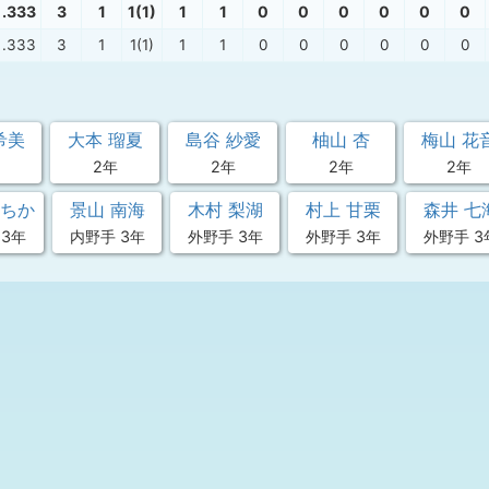
.333
3
1
1(1)
1
1
0
0
0
0
0
0
.333
3
1
1(1)
1
1
0
0
0
0
0
0
希美
大本 瑠夏
島谷 紗愛
柚山 杏
梅山 花
2年
2年
2年
2年
いちか
景山 南海
木村 梨湖
村上 甘栗
森井 七
 3年
内野手 3年
外野手 3年
外野手 3年
外野手 3