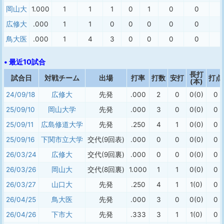
岡山大
1.000
1
1
1
0
1
0
0
広修大
.000
1
1
0
0
0
0
0
鳥大医
.000
1
4
3
0
0
0
0
• 最近10試合
長打
試合日
対戦チーム
出場
打率
打数
安打
打点
(本)
24/09/18
広修大
先発
.000
2
0
0(0)
0
25/09/10
岡山大学
先発
.000
3
0
0(0)
0
25/09/11
広島修道大学
先発
.250
4
1
0(0)
0
25/09/16
下関市立大学
交代(9回表)
.000
0
0
0(0)
0
26/03/24
広修大
交代(9回裏)
.000
0
0
0(0)
0
26/03/26
岡山大
交代(8回裏)
1.000
1
1
0(0)
0
26/03/27
山口大
先発
.250
4
1
1(0)
0
26/04/25
鳥大医
先発
.000
3
0
0(0)
0
26/04/26
下市大
先発
.333
3
1
1(0)
0