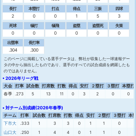
長打
本塁打
打点
得点
三振
四球
2
0
0
1
5
3
死球
犠打
犠飛
盗塁
盗塁死
失策
0
0
0
0
0
0
出塁率
長打率
.304
.300
このページに掲載している選手データは、弊社が収集した一球速報デー
タの中から抽出したものであり、選手のすべての試合成績を網羅したも
のではありません。
• 2026年リーグ戦
大会
打率
試合数
打席数
打数
得点
安打
２塁打
３塁打
本塁打
春季
.273
5
13
11
0
3
2
0
0
• 対チーム別成績(2026年春季)
チーム
打率
試合数
打席数
打数
得点
安打
２塁打
３塁打
本
下市大
.333
1
3
3
0
1
1
0
山口大
.250
1
4
4
0
1
1
0