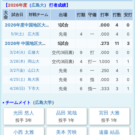
【
2026年度
（
広島大
） 打者成績】
大
試合日
対戦チーム
出場
打順
守備
打率
打数
安打
会
2026年度中国地区大学準硬式野球連盟 春季リーグ戦入れ替え戦
1試合
.000
4
0
5/9(土)
広大医
先発
4
一
.000
4
0
2026年 中国地区大学準硬式春季（１部）
5試合
.273
11
3
3/24(火)
広修大
交代(9回裏)
9
打
.000
0
0
3/26(木)
岡山大
交代(8回裏)
4
打一
1.000
1
1
3/27(金)
山口大
先発
6
一
.250
4
1
4/25(土)
鳥大医
先発
6
指
.000
3
0
4/26(日)
下市大
先発
6
指一
.333
3
1
• チームメイト
（
広島大学
）
光田 悠人
品田 篤哉
宮田 大雅
投手 3年
投手 1年
投手 1年
小西 太雅
美本 芳映
遠藤 結晶