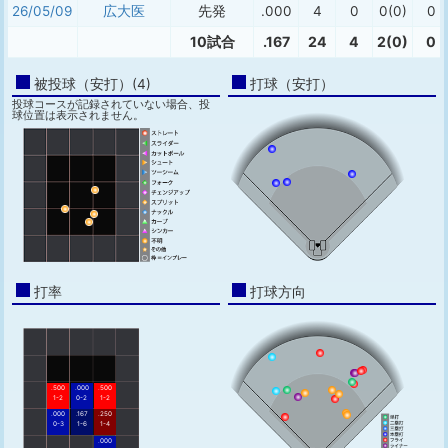
26/05/09
広大医
先発
.000
4
0
0(0)
0
10試合
.167
24
4
2(0)
0
被投球（安打）(4)
打球（安打）
投球コースが記録されていない場合、投
球位置は表示されません。
打率
打球方向
.500
.000
.500
1-2
0-2
1-2
.000
.167
.250
0-3
1-6
1-4
.000