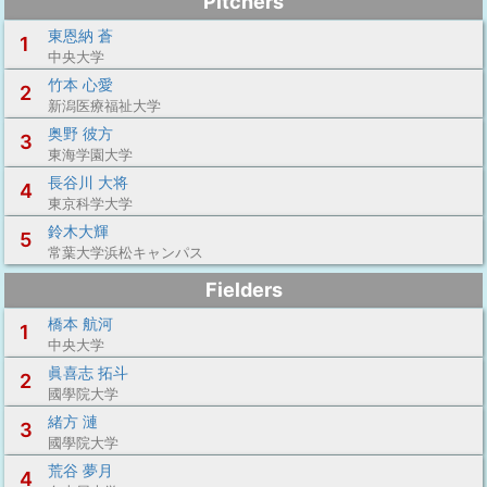
Pitchers
東恩納 蒼
1
中央大学
竹本 心愛
2
新潟医療福祉大学
奥野 彼方
3
東海学園大学
長谷川 大将
4
東京科学大学
鈴木大輝
5
常葉大学浜松キャンパス
Fielders
橋本 航河
1
中央大学
眞喜志 拓斗
2
國學院大学
緒方 漣
3
國學院大学
荒谷 夢月
4