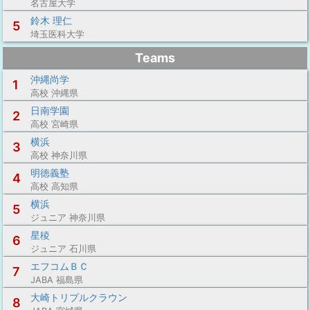
名古屋大学
鈴木 理仁
5
埼玉医科大学
Teams
沖縄尚学
1
高校 沖縄県
日南学園
2
高校 宮崎県
横浜
3
高校 神奈川県
明徳義塾
4
高校 高知県
横浜
5
ジュニア 神奈川県
星稜
6
ジュニア 石川県
エフコムＢＣ
7
JABA 福島県
大崎トリプルクラウン
8