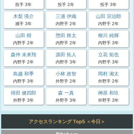
投手 3年
投手 2年
投手 3年
木梨 瑛介
三浦 伊織
山田 宗治郎
捕手 3年
内野手 2年
内野手 2年
山田 樹
惣田 柊太
柳川 純輝
内野手 2年
内野手 2年
内野手 3年
森仲 未来翔
源田 拓人
立花 拓也
内野手 2年
内野手 3年
内野手 3年
鳥越 和季
小林 政智
岡村 湘太
内野手 3年
外野手 2年
外野手 2年
得田 健四郎
森 一真
榊原 和玖
外野手 3年
外野手 3年
外野手 3年
アクセスランキング Top5 ＜今日＞