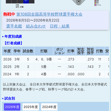
0-1
熱戦中
第108回全国高等学校野球選手権大会
2026年8月5日〜2026年8月22日
選手名鑑
組み合わせ
日程・結果
• 年度別成績
【打者成績】
ポジ
対左
対右
年度
学年
試合数
打順
打率
打数
安
ション
投手
投手
2026
3年
5
4、6、9番
一
.273
.273
11
3
2025
2年
3
5番
一
.143
.143
7
1
2024
1年
2
4番
一
.000
.000
2
0
以上対象大会は、 全日本大学準硬式野球選手権大会、全日本大学準硬式
野球選抜大会、春季リーグ戦、秋季リーグ戦の計４大会。
• 試合別
2026年度
2025年度
2024年度