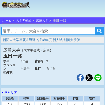
ホーム
大学準硬式
広島大学
玉田 一路
新関東大学準硬式野球 令和8年度 新人戦 創価大優勝
広島大学
（大学準硬式・広島）
玉田 一路
学年
3年生
背番号
3
ポジショ
ン
内野手
投打
右／右
出身校
• キャリア
試合数
打率
対左投手
対右投手
打数
安打
10
.200
.000
.222
20
4