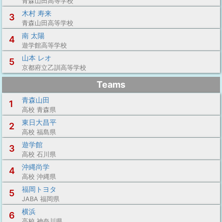
青森山田高等学校
木村 寿来
3
青森山田高等学校
南 太陽
4
遊学館高等学校
山本 レオ
5
京都府立乙訓高等学校
Teams
青森山田
1
高校 青森県
東日大昌平
2
高校 福島県
遊学館
3
高校 石川県
沖縄尚学
4
高校 沖縄県
福岡トヨタ
5
JABA 福岡県
横浜
6
高校 神奈川県