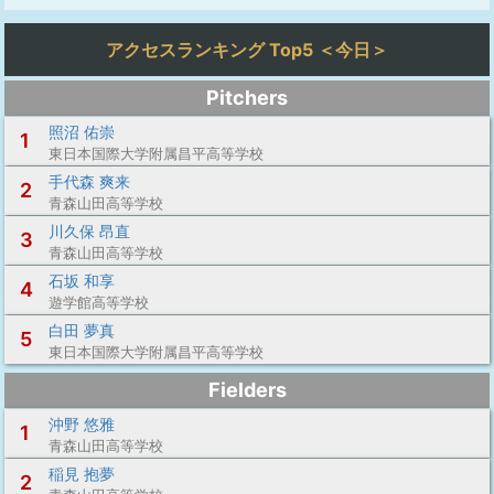
アクセスランキング Top5 ＜今日＞
Pitchers
照沼 佑崇
1
東日本国際大学附属昌平高等学校
手代森 爽来
2
青森山田高等学校
川久保 昂直
3
青森山田高等学校
石坂 和享
4
遊学館高等学校
白田 夢真
5
東日本国際大学附属昌平高等学校
Fielders
沖野 悠雅
1
青森山田高等学校
稲見 抱夢
2