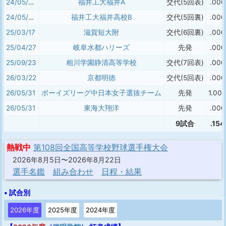
24/05/03
福井工大福井A
交代(5回表)
.000
24/05/04
福井工大福井高校B
交代(5回裏)
.000
25/03/17
滋賀短大附
交代(6回裏)
.000
25/04/27
岐阜水都ハリーズ
先発
.000
25/09/23
相川学園静清高等学校
交代(7回表)
.000
26/03/22
京都明徳
交代(5回表)
.000
26/05/31
ボーイズリーグ中日本女子選抜チーム
先発
1.00
26/05/31
東海大翔洋
先発
.000
9試合
.154
熱戦中
第108回全国高等学校野球選手権大会
2026年8月5日〜2026年8月22日
選手名鑑
組み合わせ
日程・結果
• 試合別
2026年度
2025年度
2024年度