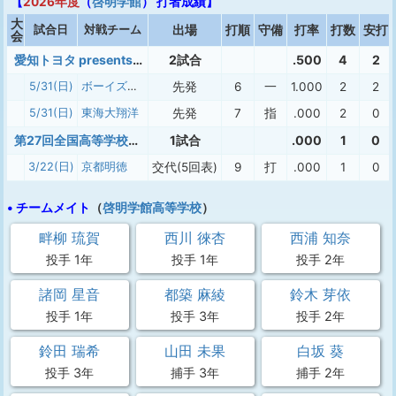
【
2026年度
（
啓明学館
） 打者成績】
大
試合日
対戦チーム
出場
打順
守備
打率
打数
安打
会
愛知トヨタ presents 第2回 中日ドラゴンズ クイーンズカップ 2026
2試合
.500
4
2
5/31(日)
ボーイズリーグ中日本女子選抜チーム
先発
6
一
1.000
2
2
5/31(日)
東海大翔洋
先発
7
指
.000
2
0
第27回全国高等学校女子硬式野球選抜大会
1試合
.000
1
0
3/22(日)
京都明徳
交代(5回表)
9
打
.000
1
0
• チームメイト
（
啓明学館高等学校
）
畔柳 琉賀
西川 徠杏
西浦 知奈
投手 1年
投手 1年
投手 2年
諸岡 星音
都築 麻綾
鈴木 芽依
投手 1年
投手 3年
投手 2年
鈴田 瑞希
山田 未果
白坂 葵
投手 3年
捕手 3年
捕手 2年