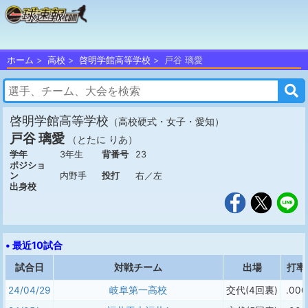
ホーム
高校
啓明学館高等学校
戸谷 璃愛
啓明学館高等学校
（高校硬式・女子・愛知）
戸谷 璃愛
（とたに りあ）
学年
3年生
背番号
23
ポジショ
ン
内野手
投打
右／左
出身校
• 最近10試合
試合日
対戦チーム
出場
打率
24/04/29
岐阜第一高校
交代(4回裏)
.000