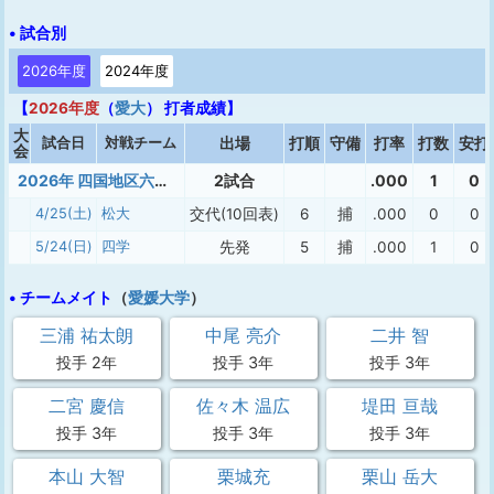
• 試合別
2026年度
2024年度
【
2026年度
（
愛大
） 打者成績】
大
試合日
対戦チーム
出場
打順
守備
打率
打数
安打
会
2026年 四国地区六大学春季（１部）
2試合
.000
1
0
4/25(土)
松大
交代(10回表)
6
捕
.000
0
0
5/24(日)
四学
先発
5
捕
.000
1
0
• チームメイト
（
愛媛大学
）
三浦 祐太朗
中尾 亮介
二井 智
投手 2年
投手 3年
投手 3年
二宮 慶信
佐々木 温広
堤田 亘哉
投手 3年
投手 3年
投手 3年
本山 大智
栗城充
栗山 岳大