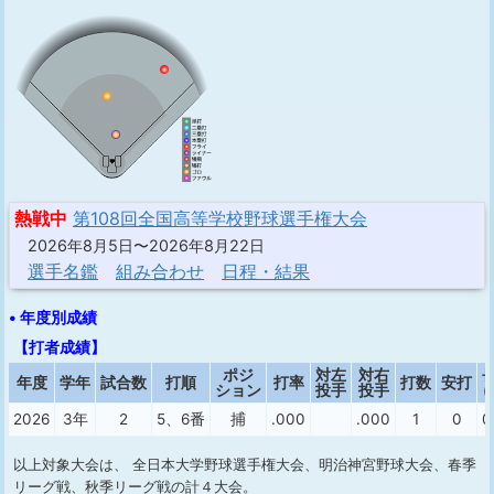
熱戦中
第108回全国高等学校野球選手権大会
2026年8月5日〜2026年8月22日
選手名鑑
組み合わせ
日程・結果
• 年度別成績
【打者成績】
ポジ
対左
対右
年度
学年
試合数
打順
打率
打数
安打
ション
投手
投手
(
2026
3年
2
5、6番
捕
.000
.000
1
0
0
以上対象大会は、 全日本大学野球選手権大会、明治神宮野球大会、春季
リーグ戦、秋季リーグ戦の計４大会。