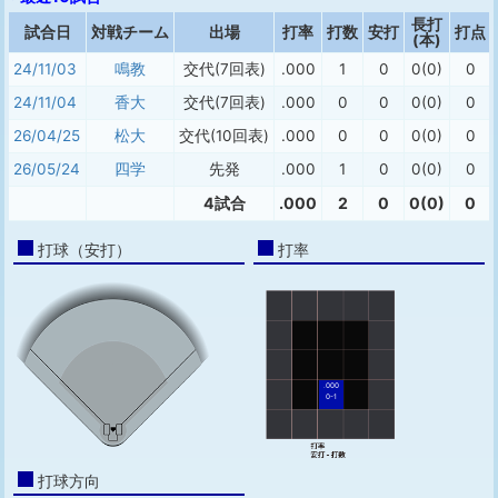
長打
試合日
対戦チーム
出場
打率
打数
安打
打点
(本)
24/11/03
鳴教
交代(7回表)
.000
1
0
0(0)
0
24/11/04
香大
交代(7回表)
.000
0
0
0(0)
0
26/04/25
松大
交代(10回表)
.000
0
0
0(0)
0
26/05/24
四学
先発
.000
1
0
0(0)
0
4試合
.000
2
0
0(0)
0
打球（安打）
打率
.000
0-1
打球方向