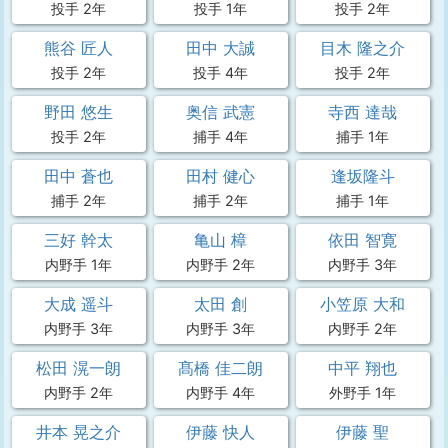
投手 2年
投手 1年
投手 2年
熊谷 匠人
田中 大誠
目木 隆之介
投手 2年
投手 4年
投手 2年
野田 悠生
奥信 武憲
寺西 達哉
投手 2年
捕手 4年
捕手 1年
田中 蒼也
田村 健心
逢坂隆斗
捕手 2年
捕手 2年
捕手 1年
三好 幹太
亀山 樟
依田 智寛
内野手 1年
内野手 2年
内野手 3年
大成 遥斗
太田 創
小笠原 大和
内野手 3年
内野手 3年
内野手 2年
松田 滉一朗
髙橋 佳二朗
中平 翔也
内野手 2年
内野手 4年
外野手 1年
井本 晃之介
伊藤 快人
伊藤 聖