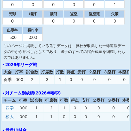
0
0
0
0
0
1
死球
犠打
犠飛
盗塁
盗塁死
失策
0
1
0
0
0
0
出塁率
長打率
.500
.000
このページに掲載している選手データは、弊社が収集した一球速報デー
タの中から抽出したものであり、選手のすべての試合成績を網羅したも
のではありません。
• 2026年リーグ戦
大会
打率
試合数
打席数
打数
得点
安打
２塁打
３塁打
本塁打
春季
.000
2
3
1
0
0
0
0
0
• 対チーム別成績(2026年春季)
チーム
打率
試合数
打席数
打数
得点
安打
２塁打
３塁打
本塁
四学
.000
1
2
1
0
0
0
0
0
松大
.000
1
1
0
0
0
0
0
0
• 最近10試合