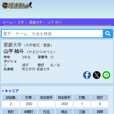
ホーム
大学
愛媛大学
山平 柚斗
愛媛大学
（大学硬式・愛媛）
山平 柚斗
（やまひらゆうと）
学年
3年生
背番号
12
ポジショ
ン
捕手
投打
右／右
出身校
県立伊丹-愛媛大学
• キャリア
試合数
打率
対左投手
対右投手
打数
安打
2
.000
.000
1
0
長打
本塁打
打点
得点
三振
四球