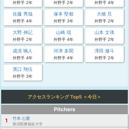
外野手 2年
外野手 2年
外野手 4年
佐藤 秀哉
塚本 堅都
大橋 旦
外野手 4年
外野手 3年
外野手 2年
大野 伸記
山崎 琉
山本 文瑛
外野手 2年
外野手 4年
外野手 2年
成清 颯人
河津 多聞
澤田 修斗
外野手 4年
外野手 4年
外野手 2年
濱口 翔伍
外野手 3年
アクセスランキング Top5 ＜今日＞
Pitchers
竹本 心愛
1
新潟医療福祉大学