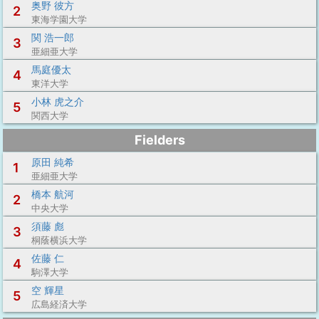
奥野 彼方
2
東海学園大学
関 浩一郎
3
亜細亜大学
馬庭優太
4
東洋大学
小林 虎之介
5
関西大学
Fielders
原田 純希
1
亜細亜大学
橋本 航河
2
中央大学
須藤 彪
3
桐蔭横浜大学
佐藤 仁
4
駒澤大学
空 輝星
5
広島経済大学