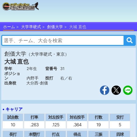
ホーム
大学準硬式
創価大学
大城 直也
創価大学
（大学準硬式・東京）
大城 直也
学年
2年生
背番号
31
ポジショ
ン
内野手
投打
右／右
出身校
大分西-創価
• キャリア
試合数
打率
対左投手
対右投手
打数
安打
10
.263
.125
.364
19
5
長打
本塁打
打点
得点
三振
四球