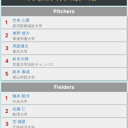
Pitchers
竹本 心愛
1
新潟医療福祉大学
奥野 彼方
2
東海学園大学
馬庭優太
3
東洋大学
鈴木大輝
4
常葉大学浜松キャンパス
鈴木 泰成
5
青山学院大学
Fielders
橋本 航河
1
中央大学
佐藤 仁
2
駒澤大学
空 輝星
3
広島経済大学