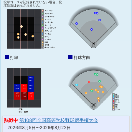
投球コースが記録されていない場合、投
球位置は表示されません。
打率
打球方向
.000
0-1
.000
.500
.000
0-3
1-2
0-1
.333
.250
.500
2-6
1-4
1-2
熱戦中
第108回全国高等学校野球選手権大会
2026年8月5日〜2026年8月22日