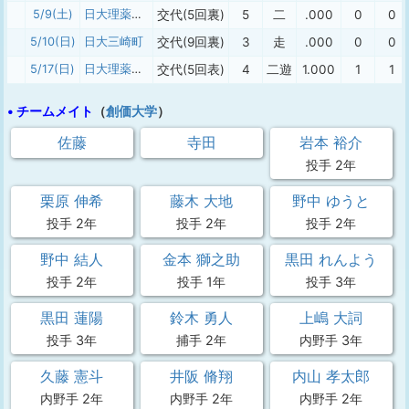
5/9(土)
日大理薬生産
交代(5回裏)
5
二
.000
0
0
5/10(日)
日大三崎町
交代(9回裏)
3
走
.000
0
0
5/17(日)
日大理薬生産
交代(5回表)
4
二遊
1.000
1
1
• チームメイト
（
創価大学
）
佐藤
寺田
岩本 裕介
投手 2年
栗原 伸希
藤木 大地
野中 ゆうと
投手 2年
投手 2年
投手 2年
野中 結人
金本 獅之助
黒田 れんよう
投手 2年
投手 1年
投手 3年
黒田 蓮陽
鈴木 勇人
上嶋 大詞
投手 3年
捕手 2年
内野手 3年
久藤 憲斗
井阪 脩翔
内山 孝太郎
内野手 2年
内野手 2年
内野手 2年