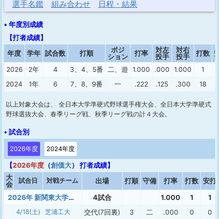
選手名鑑
組み合わせ
日程・結果
• 年度別成績
【打者成績】
ポジ
対左
対右
年度
学年
試合数
打順
打率
打数
ション
投手
投手
2026
2年
4
3、4、5番
二、遊
1.000
.000
1.000
1
2024
1年
6
7、8、9番
一
.222
.125
.300
18
以上対象大会は、 全日本大学準硬式野球選手権大会、全日本大学準硬式
野球選抜大会、春季リーグ戦、秋季リーグ戦の計４大会。
• 試合別
2026年度
2024年度
【
2026年度
（
創価大
） 打者成績】
大
試合日
対戦チーム
出場
打順
守備
打率
打数
安打
会
2026年 新関東大学準硬式春季（1部）
4試合
1.000
1
1
4/18(土)
芝浦工大
交代(7回裏)
3
二
.000
0
0