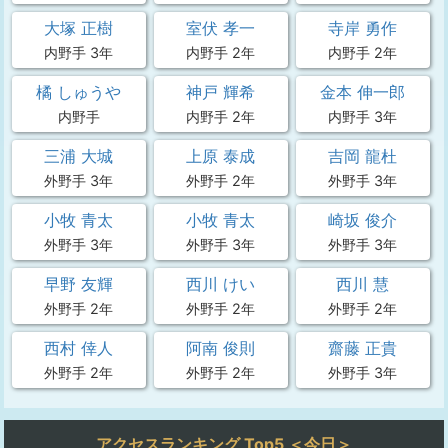
大塚 正樹
室伏 孝一
寺岸 勇作
内野手 3年
内野手 2年
内野手 2年
橘 しゅうや
神戸 輝希
金本 伸一郎
内野手
内野手 2年
内野手 3年
三浦 大城
上原 泰成
吉岡 龍杜
外野手 3年
外野手 2年
外野手 3年
小牧 青太
小牧 青太
崎坂 俊介
外野手 3年
外野手 3年
外野手 3年
早野 友輝
西川 けい
西川 慧
外野手 2年
外野手 2年
外野手 2年
西村 倖人
阿南 俊則
齋藤 正貴
外野手 2年
外野手 2年
外野手 3年
アクセスランキング Top5 ＜今日＞