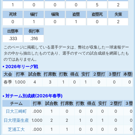
1
0
0
0
5
2
死球
犠打
犠飛
盗塁
盗塁死
失策
0
1
0
1
0
2
出塁率
長打率
.333
.316
このページに掲載している選手データは、弊社が収集した一球速報デー
タの中から抽出したものであり、選手のすべての試合成績を網羅したも
のではありません。
• 2026年リーグ戦
大会
打率
試合数
打席数
打数
得点
安打
２塁打
３塁打
本塁
春季
1.000
4
3
1
0
1
0
0
0
• 対チーム別成績(2026年春季)
チーム
打率
試合数
打席数
打数
得点
安打
２塁打
３塁
日大三崎町
.000
1
0
0
0
0
0
0
日大理薬生産
1.000
2
2
1
0
1
0
0
芝浦工大
.000
1
1
0
0
0
0
0