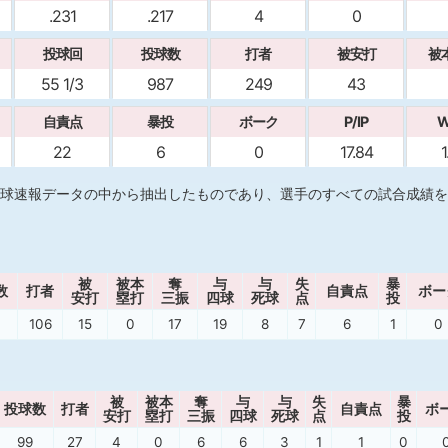
.231
.217
4
0
投球回
投球数
打者
被安打
被
55 1/3
987
249
43
自責点
暴投
ボーク
P/IP
W
22
6
0
17.84
1
球速報データの中から抽出したものであり、選手のすべての試合成績を
被
被本
奪
与
与
失
暴
数
打者
自責点
ボー
安打
塁打
三振
四球
死球
点
投
106
15
0
17
19
8
7
6
1
0
被
被本
奪
与
与
失
暴
投球数
打者
自責点
ボ
安打
塁打
三振
四球
死球
点
投
99
27
4
0
6
6
3
1
1
0