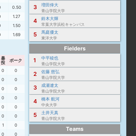
増田倖大
3
0
0.50
青山学院大学
0
1.27
鈴木大輝
4
常葉大学浜松キャンパス
0
1.50
馬庭優太
5
0
1.69
東洋大学
Fielders
中平稜也
暴
1
ボーク
投
青山学院大学
0
0
佐藤 慈弘
2
青山学院大学
0
0
成瀬遼太
3
0
0
青山学院大学
0
0
橋本 航河
4
中央大学
0
0
土井天真
5
0
0
青山学院大学
1
0
Teams
0
0