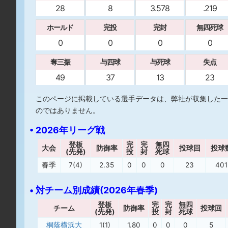
28
8
3.578
.219
ホールド
完投
完封
無四死球
0
0
0
0
奪三振
与四球
与死球
失点
49
37
13
23
このページに掲載している選手データは、弊社が収集した一
のではありません。
• 2026年リーグ戦
登板
完
完
無四
大会
防御率
投球回
投球
(先発)
投
封
死球
春季
7(4)
2.35
0
0
0
23
401
• 対チーム別成績(2026年春季)
登板
完
完
無四
チーム
防御率
投球回
(先発)
投
封
死球
桐蔭横浜大
1(1)
1.80
0
0
0
5