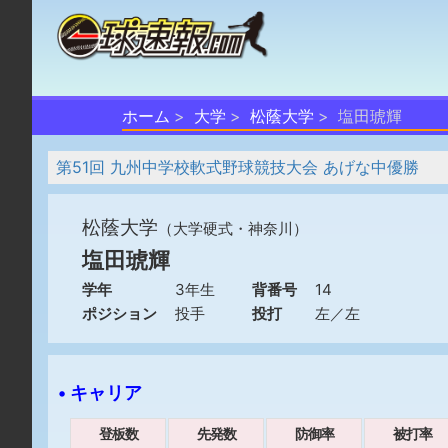
ホーム
大学
松蔭大学
塩田琥輝
第51回 九州中学校軟式野球競技大会 あげな中優勝
松蔭大学
（大学硬式・神奈川）
塩田琥輝
学年
3年生
背番号
14
ポジション
投手
投打
左／左
• キャリア
登板数
先発数
防御率
被打率