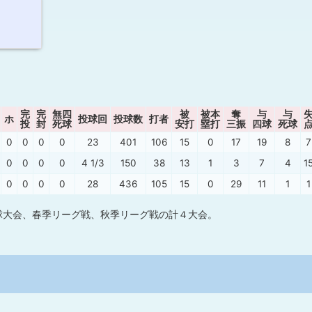
完
完
無四
被
被本
奪
与
与
ホ
投球回
投球数
打者
投
封
死球
安打
塁打
三振
四球
死球
0
0
0
0
23
401
106
15
0
17
19
8
7
0
0
0
0
4 1/3
150
38
13
1
3
7
4
1
0
0
0
0
28
436
105
15
0
29
11
1
1
球大会、春季リーグ戦、秋季リーグ戦の計４大会。