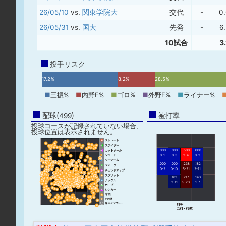
26/05/10
vs.
関東学院大
交代
-
0
26/05/31
vs.
国大
先発
-
6
10試合
3
投手リスク
17.2%
8.2%
28.5%
■
三振%
■
内野F%
■
ゴロ%
■
外野F%
■
ライナー%
配球(499)
被打率
投球コースが記録されていない場合、
投球位置は表示されません。
.000
.000
.500
.000
0-1
0-3
2-4
0-2
.000
.000
.238
.182
0-2
0-10
5-21
2-11
.182
.217
.143
2-11
5-23
1-7