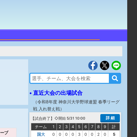
• 直近大会の出場試合
（
令和8年度 神奈川大学野球連盟 春季リーグ
戦 入れ替え戦
）
詳 細
【
試合終了
】
◇開始 5/31 10:00
チーム
1
2
3
4
5
6
7
8
9
計
ーブ
国大
0
0
0
0
3
0
0
2
0
5