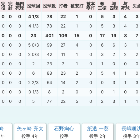
完
完
無四
被本
奪
与
与
投球回
投球数
打者
被安打
失
投
封
死球
塁打
三振
四球
死球
0
0
0
4 1/3
78
22
1
0
5
3
4
3
0
0
0
4 1/3
78
22
1
0
5
3
4
3
0
0
0
23
401
106
15
0
17
19
8
7
0
0
0
5 0/3
99
27
4
0
6
6
3
1
0
0
0
2 0/3
42
11
1
0
3
2
2
2
0
0
0
2
23
7
1
0
1
0
0
0
0
0
0
6
88
23
2
0
5
4
1
0
0
0
0
2 2/3
64
14
2
0
0
3
1
3
0
0
0
0 1/3
8
2
0
0
0
1
0
0
0
0
0
5
77
22
5
0
2
3
1
1
崎
矢ヶ崎 亮太
石野絢心
紙透 一葵
長嶋颯
2年
投手 4年
投手
投手 2年
投手 3