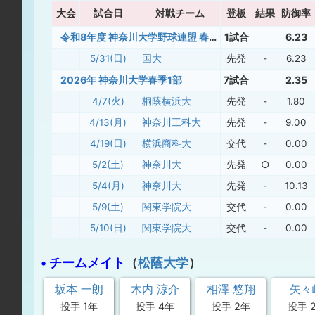
大
会
試合日
対戦チーム
登板
結果
防御率
令和8年度 神奈川大学野球連盟 春季リーグ戦 入れ替え戦
1試合
6.23
5/31(日)
国大
先発
-
6.23
2026年 神奈川大学春季1部
7試合
2.35
4/7(火)
桐蔭横浜大
先発
-
1.80
4/13(月)
神奈川工科大
先発
-
9.00
4/19(日)
横浜商科大
交代
-
0.00
5/2(土)
神奈川大
先発
○
0.00
5/4(月)
神奈川大
先発
-
10.13
5/9(土)
関東学院大
交代
-
0.00
5/10(日)
関東学院大
交代
-
0.00
• チームメイト
（
松蔭大学
）
坂本 一朗
木内 涼介
相澤 悠翔
矢々
投手 1年
投手 4年
投手 2年
投手 