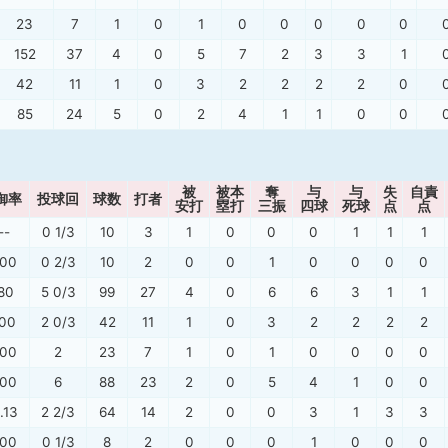
23
7
1
0
1
0
0
0
0
0
152
37
4
0
5
7
2
3
3
1
42
11
1
0
3
2
2
2
2
0
85
24
5
0
2
4
1
1
0
0
被
被本
奪
与
与
失
自責
御率
投球回
球数
打者
安打
塁打
三振
四球
死球
点
点
--
0 1/3
10
3
1
0
0
0
1
1
1
.00
0 2/3
10
2
0
0
1
0
0
0
0
.80
5 0/3
99
27
4
0
6
6
3
1
1
.00
2 0/3
42
11
1
0
3
2
2
2
2
.00
2
23
7
1
0
1
0
0
0
0
.00
6
88
23
2
0
5
4
1
0
0
.13
2 2/3
64
14
2
0
0
3
1
3
3
.00
0 1/3
8
2
0
0
0
1
0
0
0