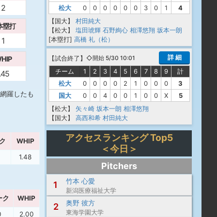
2
松大
0
0
0
0
0
0
3
0
1
4
【国大】
村田純大
本塁打
【松大】
塩田琥輝
石野絢心
相澤悠翔
坂本一朗
[本塁打]
高橋 礼（松）
1
詳 細
【
試合終了
】
◇開始 5/30 10:01
HIP
チーム
1
2
3
4
5
6
7
8
9
計
.45
松大
0
0
0
0
2
1
0
0
0
3
網羅したも
国大
0
0
4
0
0
1
0
0
X
5
【松大】
矢々崎
坂本一朗
相澤悠翔
【国大】
高西和希
村田純大
アクセスランキング Top5
ク
WHIP
＜今日＞
1.48
Pitchers
竹本 心愛
1
新潟医療福祉大学
ーク
WHIP
奥野 彼方
2
東海学園大学
0
2.00