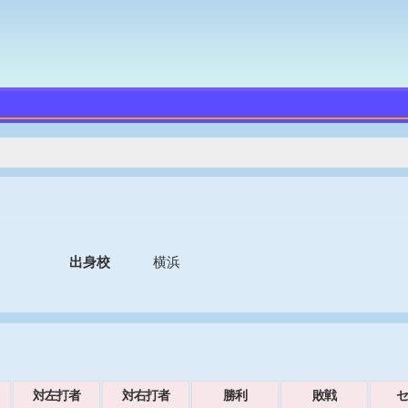
出身校
横浜
対左打者
対右打者
勝利
敗戦
セ