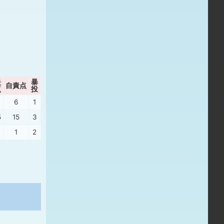
失
暴
自責点
ボーク
P/IP
WHIP
点
投
6
1
0
17.43
1.48
5
15
3
0
34.62
4.62
1
2
0
15.57
0.93