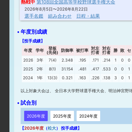
熱戦中
第108回全国高等学校野球選手権大会
2026年8月5日〜2026年8月22日
選手名鑑
組み合わせ
日程・結果
• 年度別成績
【投手成績】
登板
対左
対右
年度
学年
防御率
被打率
勝
敗
セ
(先発)
打者
打者
2026
3年
7(4)
2.348
.195
.171
.214
1
0
0
2025
2年
8(1)
31.154
.481
.417
.533
0
0
1
2024
1年
13(3)
0.321
.163
.226
.138
3
0
1
以上対象大会は、 全日本大学野球選手権大会、明治神宮野
• 試合別
2026年度
2025年度
2024年度
【
2026年度
（
松大
） 投手成績】