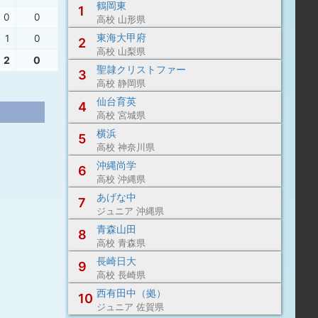
鶴岡東
1
0
0
高校 山形県
東海大甲府
1
0
2
高校 山梨県
2
0
聖隷クリストファー
3
高校 静岡県
仙台育英
4
高校 宮城県
横浜
5
高校 神奈川県
沖縄尚学
6
高校 沖縄県
あげな中
7
ジュニア 沖縄県
青森山田
8
高校 青森県
長崎日大
9
高校 長崎県
西有田中（拠）
10
ジュニア 佐賀県