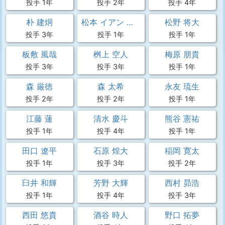
投手 1年
投手 2年
投手 4年
朴 建烔
松本 イアン 元輝
松野 将大
投手 3年
投手 1年
投手 1年
板敷 風哉
桝上 空人
梅原 朋貴
投手 3年
投手 3年
投手 1年
森 厳徳
森 太希
永友 琉生
投手 2年
投手 2年
投手 1年
江藤 蓮
清水 慶斗
熊谷 憲祐
投手 1年
投手 4年
投手 1年
田口 遼平
石原 煌大
稲岡 寛太
投手 1年
投手 3年
投手 2年
臼井 和輝
芳野 大輝
西村 昴浩
投手 1年
投手 4年
投手 3年
西田 悠貴
酒谷 時人
野口 拓夢