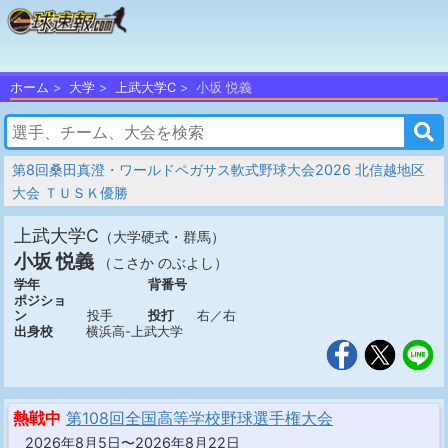
ホーム
大学
上武大学C
小坂 悦義
第8回桑田真澄・ワールドペガサス軟式野球大会2026 北信越地区
大会 ＴＵＳＫ優勝
上武大学C
（大学硬式・群馬）
小坂 悦義
（こさか のぶよし）
学年
背番号
ポジショ
ン
投手
投打
右／右
出身校
横浜高-上武大学
熱戦中
第108回全国高等学校野球選手権大会
2026年8月5日〜2026年8月22日