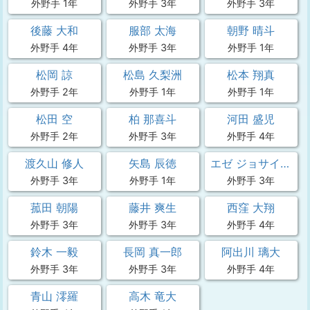
外野手 1年
外野手 3年
外野手 3年
後藤 大和
服部 太海
朝野 晴斗
外野手 4年
外野手 3年
外野手 1年
松岡 諒
松島 久梨洲
松本 翔真
外野手 2年
外野手 1年
外野手 1年
松田 空
柏 那喜斗
河田 盛児
外野手 2年
外野手 3年
外野手 4年
渡久山 修人
矢島 辰徳
エゼ ジョサイヤ 礼
外野手 3年
外野手 1年
外野手 3年
菰田 朝陽
藤井 爽生
西窪 大翔
外野手 3年
外野手 3年
外野手 4年
鈴木 一毅
長岡 真一郎
阿出川 璃大
外野手 3年
外野手 3年
外野手 4年
青山 澪羅
高木 竜大