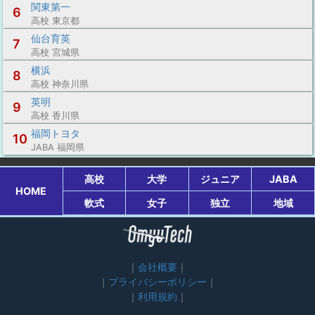
関東第一
6
高校 東京都
仙台育英
7
高校 宮城県
横浜
8
高校 神奈川県
英明
9
高校 香川県
福岡トヨタ
10
JABA 福岡県
高校
大学
ジュニア
JABA
HOME
軟式
女子
独立
地域
会社概要
プライバシーポリシー
利用規約