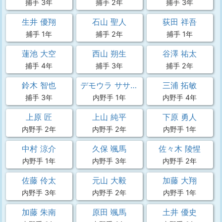
捕手 3年
捕手 2年
捕手 3年
生井 優翔
石山 聖人
荻田 祥吾
捕手 1年
捕手 2年
捕手 1年
蓮池 大空
西山 朔生
谷澤 祐太
捕手 4年
捕手 3年
捕手 2年
鈴木 智也
デモウラ ササダ ルーカス
三浦 拓敏
捕手 3年
内野手 1年
内野手 4年
上原 匠
上山 純平
下原 勇人
内野手 2年
内野手 2年
内野手 1年
中村 涼介
久保 颯馬
佐々木 陵惺
内野手 1年
内野手 3年
内野手 2年
佐藤 伶太
元山 大毅
加藤 大翔
内野手 3年
内野手 2年
内野手 1年
加藤 朱南
原田 颯馬
土井 優史