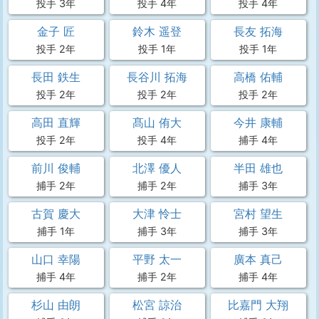
投手 3年
投手 4年
投手 4年
金子 匠
鈴木 遥登
長友 拓海
投手 2年
投手 1年
投手 1年
長田 鉄生
長谷川 拓海
高橋 佑輔
投手 2年
投手 2年
投手 2年
高田 直輝
髙山 侑大
今井 康輔
投手 2年
投手 4年
捕手 4年
前川 俊輔
北澤 優人
半田 雄也
捕手 2年
捕手 2年
捕手 3年
古賀 慶大
大津 怜士
宮村 望生
捕手 1年
捕手 3年
捕手 3年
山口 幸陽
平野 太一
廣本 真己
捕手 4年
捕手 2年
捕手 4年
杉山 由朗
松宮 諒治
比嘉門 大翔