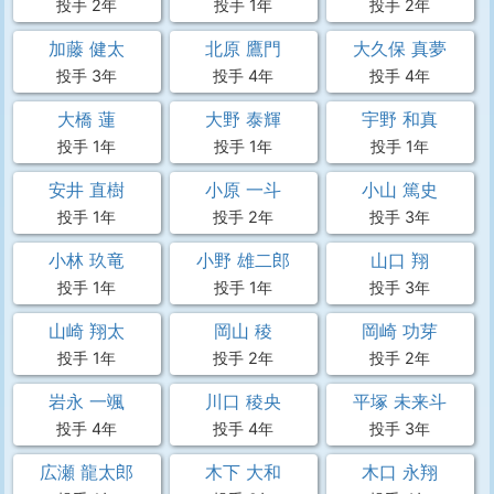
投手 2年
投手 1年
投手 2年
加藤 健太
北原 鷹門
大久保 真夢
投手 3年
投手 4年
投手 4年
大橋 蓮
大野 泰輝
宇野 和真
投手 1年
投手 1年
投手 1年
安井 直樹
小原 一斗
小山 篤史
投手 1年
投手 2年
投手 3年
小林 玖竜
小野 雄二郎
山口 翔
投手 1年
投手 1年
投手 3年
山崎 翔太
岡山 稜
岡崎 功芽
投手 1年
投手 2年
投手 2年
岩永 一颯
川口 稜央
平塚 未来斗
投手 4年
投手 4年
投手 3年
広瀬 龍太郎
木下 大和
木口 永翔