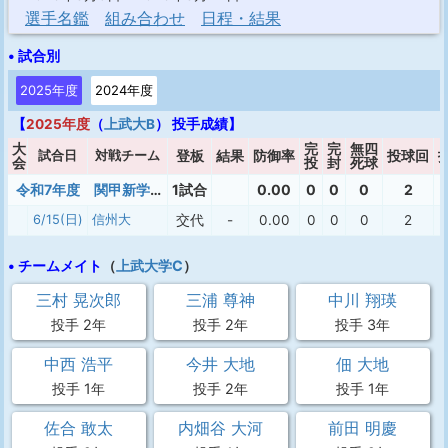
選手名鑑
組み合わせ
日程・結果
• 試合別
2025年度
2024年度
【
2025年度
（
上武大B
） 投手成績】
大
完
完
無四
試合日
対戦チーム
登板
結果
防御率
投球回
会
投
封
死球
令和7年度 関甲新学生野球連盟 新人戦
1試合
0.00
0
0
0
2
6/15(日)
信州大
交代
-
0.00
0
0
0
2
• チームメイト
（
上武大学C
）
三村 晃次郎
三浦 尊神
中川 翔瑛
投手 2年
投手 2年
投手 3年
中西 浩平
今井 大地
佃 大地
投手 1年
投手 2年
投手 1年
佐合 敢太
内畑谷 大河
前田 明慶