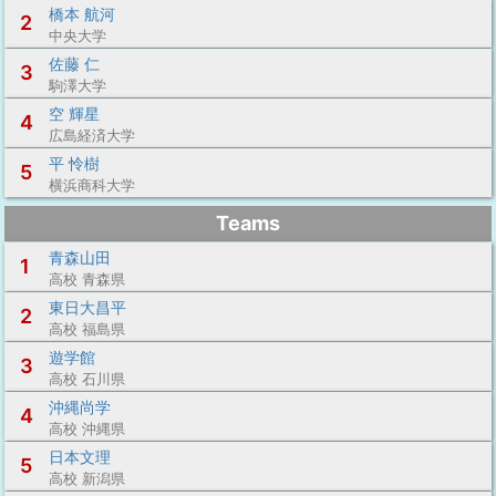
橋本 航河
2
中央大学
佐藤 仁
3
駒澤大学
空 輝星
4
広島経済大学
平 怜樹
5
横浜商科大学
Teams
青森山田
1
高校 青森県
東日大昌平
2
高校 福島県
遊学館
3
高校 石川県
沖縄尚学
4
高校 沖縄県
日本文理
5
高校 新潟県