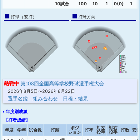
10試合
.100
10
1
0(0)
1
打球（安打）
打球方向
熱戦中
第108回全国高等学校野球選手権大会
2026年8月5日〜2026年8月22日
選手名鑑
組み合わせ
日程・結果
• 年度別成績
【打者成績】
ポジ
対左
対右
年度
学年
試合数
打順
打率
打数
安
ション
投手
投手