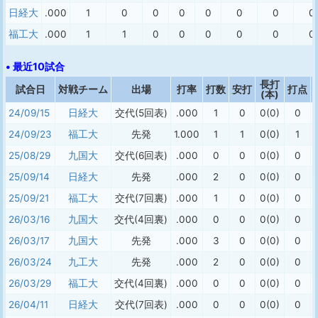
日経大
.000
1
0
0
0
0
0
0
0
福工大
.000
1
1
0
0
0
0
0
0
• 最近10試合
長打
試合日
対戦チーム
出場
打率
打数
安打
打点
(本)
24/09/15
日経大
交代(5回表)
.000
1
0
0(0)
0
24/09/23
福工大
先発
1.000
1
1
0(0)
1
25/08/29
九国大
交代(6回表)
.000
0
0
0(0)
0
25/09/14
日経大
先発
.000
2
0
0(0)
0
25/09/21
福工大
交代(7回裏)
.000
1
0
0(0)
0
26/03/16
九国大
交代(4回裏)
.000
0
0
0(0)
0
26/03/17
九国大
先発
.000
3
0
0(0)
0
26/03/24
九工大
先発
.000
2
0
0(0)
0
26/03/29
福工大
交代(4回裏)
.000
0
0
0(0)
0
26/04/11
日経大
交代(7回表)
.000
0
0
0(0)
0