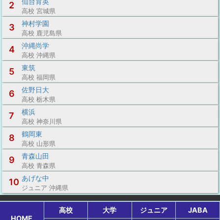
仙台育英
2
高校 宮城県
神村学園
3
高校 鹿児島県
沖縄尚学
4
高校 沖縄県
東筑
5
高校 福岡県
佐野日大
6
高校 栃木県
横浜
7
高校 神奈川県
鶴岡東
8
高校 山形県
青森山田
9
高校 青森県
あげな中
10
ジュニア 沖縄県
高校
大学
ジュニア
JABA
HOME