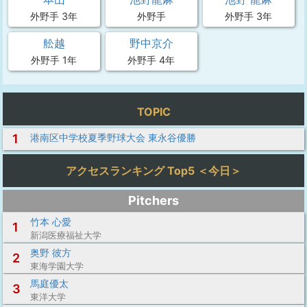
外野手 3年
外野手
外野手 3年
舩越
野中京介
外野手 1年
外野手 4年
TOPIC
1
港南区中学校夏季野球大会 東永谷優勝
アクセスランキング Top5 ＜今日＞
Pitchers
竹本 心愛
1
新潟医療福祉大学
奥野 彼方
2
東海学園大学
馬庭優太
3
東洋大学