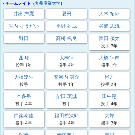
• チームメイト
（
九州産業大学
）
井出 志鷹
夏田
大木 拓郎
岩内 そうだい
平野 雄成
谷浦 志流
野田
高橋 楓良
園田 優太
投手 3年
堀 翔
大橋律
大橋 律輝
投手 1年
投手 4年
投手 1年
大橋遼生
安河内 謙介
尾方
投手
投手 1年
投手 2年
本多岳
柴田 琉誠
田中翔
投手 4年
投手
投手 4年
白楽泰佳
福田裕汰郎
大坪
投手 4年
投手 4年
捕手 3年
岡崎
岩内颯大
末川