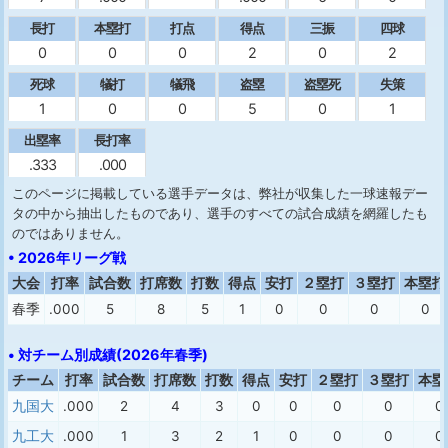
長打
本塁打
打点
得点
三振
四球
0
0
0
2
0
2
死球
犠打
犠飛
盗塁
盗塁死
失策
1
0
0
5
0
1
出塁率
長打率
.333
.000
このページに掲載している選手データは、弊社が収集した一球速報デー
タの中から抽出したものであり、選手のすべての試合成績を網羅したも
のではありません。
• 2026年リーグ戦
大会
打率
試合数
打席数
打数
得点
安打
２塁打
３塁打
本塁打
春季
.000
5
8
5
1
0
0
0
0
• 対チーム別成績(2026年春季)
チーム
打率
試合数
打席数
打数
得点
安打
２塁打
３塁打
本塁
九国大
.000
2
4
3
0
0
0
0
0
九工大
.000
1
3
2
1
0
0
0
0