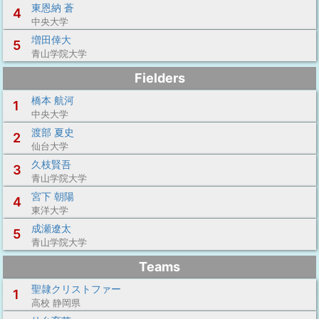
東恩納 蒼
4
中央大学
増田倖大
5
青山学院大学
Fielders
橋本 航河
1
中央大学
渡部 夏史
2
仙台大学
久枝賢吾
3
青山学院大学
宮下 朝陽
4
東洋大学
成瀬遼太
5
青山学院大学
Teams
聖隷クリストファー
1
高校 静岡県