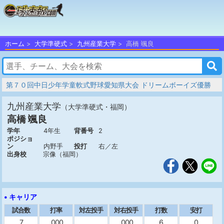
ホーム
大学準硬式
九州産業大学
高橋 颯良
第７０回中日少年学童軟式野球愛知県大会 ドリームボーイズ優勝
九州産業大学
（大学準硬式・福岡）
高橋 颯良
学年
4年生
背番号
2
ポジショ
ン
内野手
投打
右／左
出身校
宗像（福岡）
• キャリア
試合数
打率
対左投手
対右投手
打数
安打
7
.000
.000
6
0