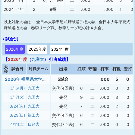
2026
4年
5
6、7、9番
二
.000
.000
5
0
2024
1年
2
9番
二
.000
.000
1
0
以上対象大会は、 全日本大学準硬式野球選手権大会、全日本大学準硬式
野球選抜大会、春季リーグ戦、秋季リーグ戦の計４大会。
• 試合別
2026年度
2025年度
2024年度
【
2026年度
（
九産大
） 打者成績】
大
試合日
対戦チーム
出場
打順
守備
打率
打数
安打
会
2026年 福岡県大学準硬式 春季
5試合
.000
5
0
3/16(月)
九国大
交代(4回裏)
6
二
.000
0
0
3/17(火)
九国大
先発
9
二
.000
3
0
3/24(火)
九工大
先発
7
二
.000
2
0
3/29(日)
福工大
交代(4回裏)
6
二
.000
0
0
4/11(土)
日経大
交代(7回表)
6
二
.000
0
0