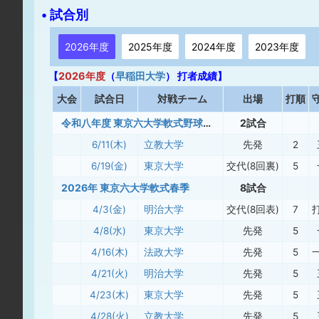
• 試合別
2026年度
2025年度
2024年度
2023年度
【
2026年度
（
早稲田大学
） 打者成績】
大
会
試合日
対戦チーム
出場
打順
令和八年度 東京六大学軟式野球連盟春季阿久澤杯
2試合
6/11(木)
立教大学
先発
2
6/19(金)
東京大学
交代(8回裏)
5
2026年 東京六大学軟式春季
8試合
4/3(金)
明治大学
交代(8回表)
7
4/8(水)
東京大学
先発
5
4/16(木)
法政大学
先発
5
4/21(火)
明治大学
先発
5
4/23(木)
東京大学
先発
5
4/28(火)
立教大学
先発
5