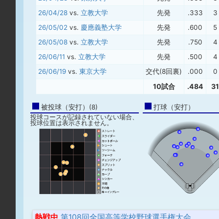
26/04/28
vs.
立教大学
先発
.333
3
26/05/02
vs.
慶應義塾大学
先発
.600
5
26/05/08
vs.
立教大学
先発
.750
4
26/06/11
vs.
立教大学
先発
.500
4
26/06/19
vs.
東京大学
交代(8回裏)
.000
0
10試合
.484
31
被投球（安打）(8)
打球（安打）
投球コースが記録されていない場合、
投球位置は表示されません。
熱戦中
第108回全国高等学校野球選手権大会