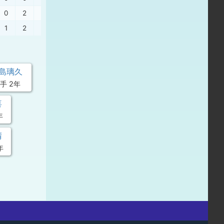
0
2
0
左安
、
遊飛
、
中安
、
三振
、
右２
1
2
1
左安
、
右安
、
中安
、
左飛
島璃久
手 2年
喜
年
晴
年