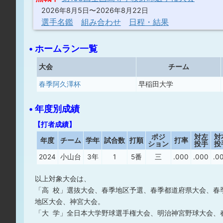
2026年8月5日〜2026年8月22日
選手名鑑
組み合わせ
日程・結果
• ホームラン一覧
大会
チーム
春季阿久澤杯
早稲田大学
• 年度別成績
【打者成績】
ポジ
対左
対
年度
チーム
学年
試合数
打順
打率
ション
投手
投
2024
小山台
3年
1
5番
三
.000
.000
.0
以上対象大会は、
「高 校」選抜大会、春季地区予選、春季都道府県大会、春
地区大会、神宮大会。
「大 学」全日本大学野球選手権大会、明治神宮野球大会、