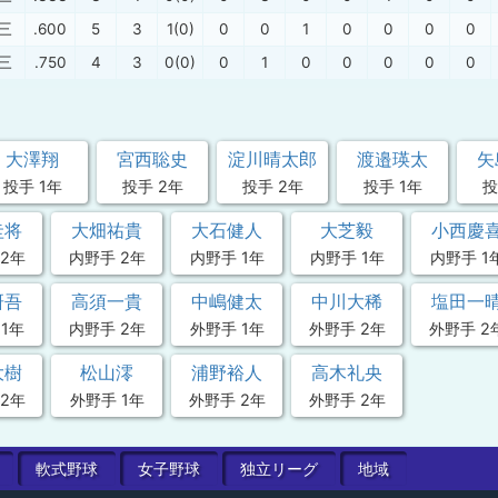
三
.600
5
3
1(0)
0
0
1
0
0
0
0
三
.750
4
3
0(0)
0
1
0
0
0
0
0
大澤翔
宮西聡史
淀川晴太郎
渡邉瑛太
矢
投手 1年
投手 2年
投手 2年
投手 1年
投
圭将
大畑祐貴
大石健人
大芝毅
小西慶
2年
内野手 2年
内野手 1年
内野手 1年
内野手 1
研吾
高須一貴
中嶋健太
中川大稀
塩田一
1年
内野手 2年
外野手 1年
外野手 2年
外野手 2
大樹
松山澪
浦野裕人
高木礼央
2年
外野手 1年
外野手 2年
外野手 2年
軟式
野球
女子
野球
独立
リーグ
地域