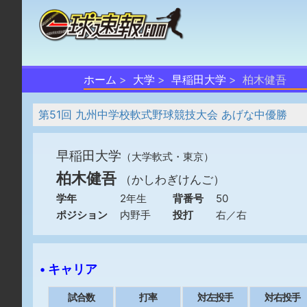
ホーム
大学
早稲田大学
柏木健吾
第51回 九州中学校軟式野球競技大会 あげな中優勝
早稲田大学
（大学軟式・東京）
柏木健吾
（かしわぎけんご）
学年
2年生
背番号
50
ポジション
内野手
投打
右／右
• キャリア
試合数
打率
対左投手
対右投手