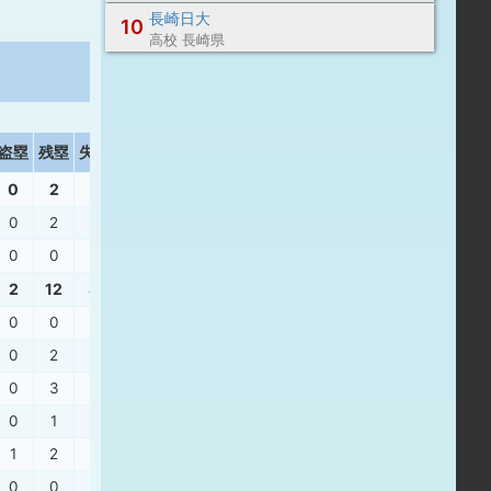
長崎日大
10
高校 長崎県
盗塁
残塁
失策
打撃結果
0
2
1
0
2
1
三振
、
遊安
、
三ゴ
、
中安
0
0
0
2
12
4
0
0
0
中３
0
2
0
三振
、
中３
、
遊飛
、
四球
0
3
1
左安
、
右安
、
死球
、
一邪
、
左飛
0
1
2
三振
、
左飛
、
左安
、
三振
1
2
0
遊ゴ
、
死球
、
中安
、
左飛
0
0
0
左安
、
死球
、
遊失
、
遊ゴ