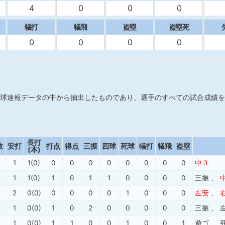
4
0
0
0
犠打
犠飛
盗塁
盗塁死
0
0
0
0
球速報データの中から抽出したものであり、選手のすべての試合成績を
長打
数
安打
打点
得点
三振
四球
死球
犠打
犠飛
盗塁
(本)
1
1(0)
0
0
0
0
0
0
0
0
中３
1
1(0)
1
0
1
1
0
0
0
0
三振
、
2
0(0)
0
0
0
0
1
0
0
0
左安
、
1
0(0)
1
0
2
0
0
0
0
0
三振
、
1
0(0)
1
1
0
0
1
0
0
1
遊ゴ
、