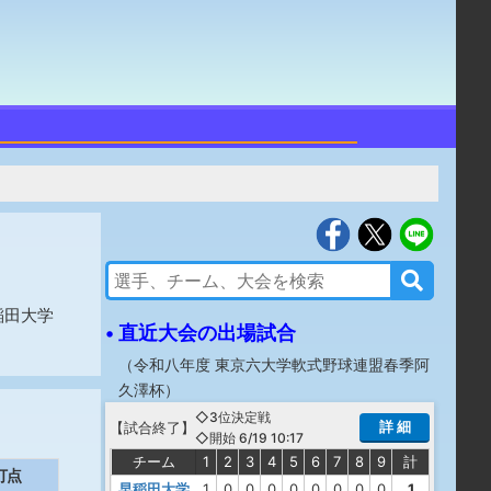
稲田大学
• 直近大会の出場試合
（
令和八年度 東京六大学軟式野球連盟春季阿
久澤杯
）
◇3位決定戦
詳 細
【
試合終了
】
◇開始 6/19 10:17
チーム
1
2
3
4
5
6
7
8
9
計
打点
早稲田大学
1
0
0
0
0
0
0
0
0
1