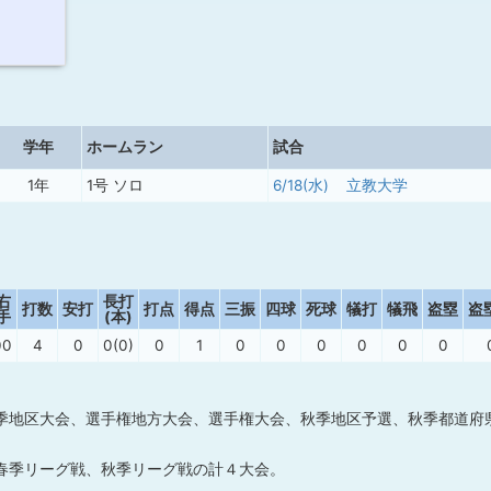
学年
ホームラン
試合
1年
1号 ソロ
6/18(水)
立教大学
右
長打
打数
安打
打点
得点
三振
四球
死球
犠打
犠飛
盗塁
盗
手
(本)
00
4
0
0(0)
0
1
0
0
0
0
0
0
季地区大会、選手権地方大会、選手権大会、秋季地区予選、秋季都道府
春季リーグ戦、秋季リーグ戦の計４大会。