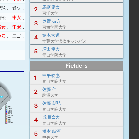
馬庭優太
死球
、
遊失
、
遊ゴ
2
東洋大学
遊飛
、
中安
、
三振
、
右２
奥野 彼方
3
右安
、
中安
、
左飛
東海学園大学
鈴木大輝
遊安
、
三ゴ
、
中安
4
常葉大学浜松キャンパス
増田倖大
5
青山学院大学
Fielders
中平稜也
1
青山学院大学
佐藤 仁
2
駒澤大学
佐藤 慈弘
3
青山学院大学
成瀬遼太
4
青山学院大学
橋本 航河
5
中央大学