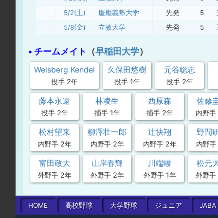
5/2(土)
慶應義塾大学
先発
5
5/8(金)
立教大学
先発
5
• チームメイト
（
早稲田大学
）
Weisberg Kendel
久保田悠樹
元谷聡志
投手 2年
投手 1年
投手 2年
藤本永遠
林凌生
西原森
佐藤
投手 2年
捕手 1年
捕手 2年
内野手 
松村望来
柳澤壮一郎
辻快翔
野間
内野手 2年
内野手 2年
内野手 2年
内野手 
富田敬大
山岸春輝
川端峻
松元
外野手 2年
外野手 2年
外野手 1年
外野手 
HOME
高校
野球
大学
野球
ジュニア
JABA