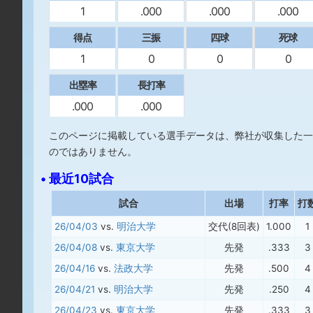
1
.000
.000
.000
得点
三振
四球
死球
1
0
0
0
出塁率
長打率
.000
.000
このページに掲載している選手データは、弊社が収集した一
のではありません。
• 最近10試合
試合
出場
打率
打
26/04/03
vs.
明治大学
交代(8回表)
1.000
1
26/04/08
vs.
東京大学
先発
.333
3
26/04/16
vs.
法政大学
先発
.500
4
26/04/21
vs.
明治大学
先発
.250
4
26/04/23
vs.
東京大学
先発
.333
3