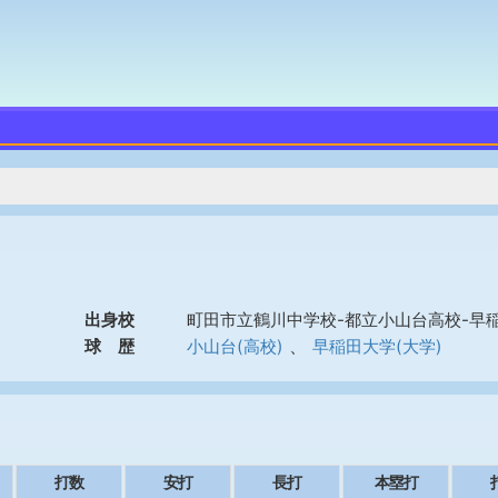
出身校
町田市立鶴川中学校-都立小山台高校-早
、
球 歴
小山台(高校)
早稲田大学(大学)
打数
安打
長打
本塁打