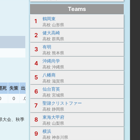
Teams
鶴岡東
1
高校 山形県
健大高崎
2
高校 群馬県
有明
3
高校 熊本県
沖縄尚学
4
高校 沖縄県
八幡商
5
高校 滋賀県
塁死
失策
出塁率
長打率
仙台育英
6
高校 宮城県
0
0
.000
.000
聖隷クリストファー
7
高校 静岡県
東海大甲府
8
県大会、秋季
高校 山梨県
横浜
9
高校 神奈川県