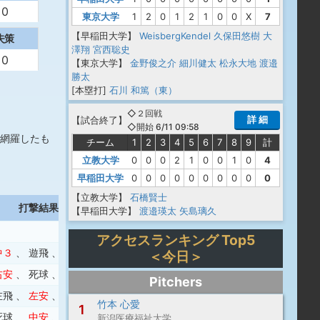
0
東京大学
1
2
0
1
2
1
0
0
X
7
【早稲田大学】
WeisbergKendel
久保田悠樹
大
失策
澤翔
宮西聡史
0
【東京大学】
金野俊之介
細川健太
松永大地
渡邉
勝太
[本塁打]
石川 和篤（東）
◇２回戦
詳 細
【
試合終了
】
◇開始 6/11 09:58
網羅したも
チーム
1
2
3
4
5
6
7
8
9
計
立教大学
0
0
0
2
1
0
0
1
0
4
早稲田大学
0
0
0
0
0
0
0
0
0
0
【立教大学】
石橋賢士
打撃結果
【早稲田大学】
渡邉瑛太
矢島璃久
アクセスランキング Top5
中３
、
遊飛
、
四球
＜今日＞
右安
、
死球
、
一邪
、
左飛
Pitchers
左飛
、
左安
、
三振
竹本 心愛
1
死球
、
中安
、
左飛
新潟医療福祉大学