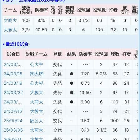
登板
完
完
無四
被
被
チーム
防御率
投球回
投球数
打者
(先発)
投
封
死球
安打
塁
大商大
1(0)
8.10
0
0
0
3 1/3
66
18
6
0
大教大
2(2)
10.50
0
0
0
6
100
32
10
0
• 最近10試合
試合日
対戦チーム
登板
結果
防御率
投球回
球数
打者
安
24/03/04
公大中
交代
-
---
2
47
12
3
24/03/15
関大堺
先発
●
7.20
5 0/3
83
27
8
24/03/19
公大杉
先発
●
6.75
4
98
24
4
24/03/22
大教大
先発
●
13.50
2
67
17
6
24/03/30
大商大
先発
●
6.00
6
110
31
7
24/07/15
大教大
交代
-
---
3
74
21
3
25/09/24
阪公大
交代
-
1.50
6
100
25
6
26/03/06
大商大
交代
-
8.10
3 1/3
66
18
6
26/03/11
大教大
先発
-
9.00
3
53
16
5