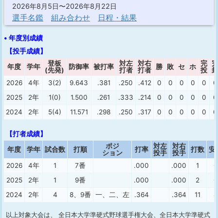
2026年8月5日〜2026年8月22日
選手名鑑
組み合わせ
日程・結果
• 年度別成績
【投手成績】
登板
対左
対右
完
年度
学年
防御率
被打率
勝
敗
セ
ホ
(先発)
打者
打者
投
2026
4年
3(2)
9.643
.381
.250
.412
0
0
0
0
0
0
2025
2年
1(0)
1.500
.261
.333
.214
0
0
0
0
0
0
2024
2年
5(4)
11.571
.298
.250
.317
0
0
0
0
0
0
【打者成績】
ポジ
対左
対右
年度
学年
試合数
打順
打率
打数
安
ション
投手
投手
2026
4年
1
7番
.000
.000
1
0
2025
2年
1
9番
.000
.000
2
0
2024
2年
4
8、9番
一、二、左
.364
.364
11
4
以上対象大会は、 全日本大学準硬式野球選手権大会、全日本大学準硬式