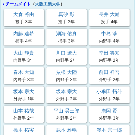
• チームメイト
（
大阪工業大学
）
大倉 將由
真砂 彰
長井 大輔
投手 3年
投手 2年
投手 4年
内藤 達希
潮海 佑真
中島 渉
捕手 4年
捕手 3年
内野手 4年
大山 輝貴
川口 遼大
幸田 将知
内野手 3年
内野手 2年
内野手 2年
春木 大知
粟根 大陸
前田 祥吾
内野手 3年
内野手 3年
外野手 2年
坂本 宗大
坂本 宗大
小牟田 拓斗
外野手 1年
外野手 2年
外野手 2年
山本 祐哉
平山 昊士郎
廣岡 賢
外野手 2年
外野手 2年
外野手 3年
橋本 拓実
武本 雅暢
澤本 宗一郎