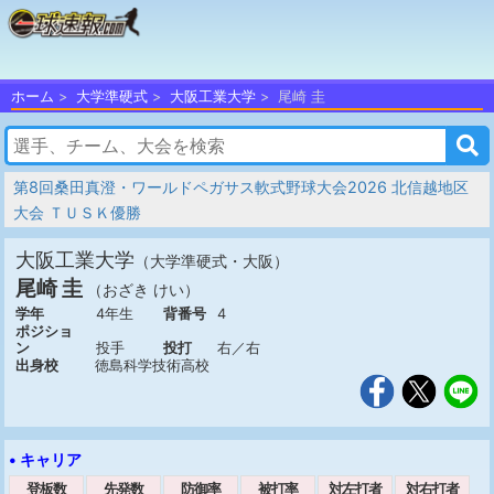
ホーム
大学準硬式
大阪工業大学
尾崎 圭
第8回桑田真澄・ワールドペガサス軟式野球大会2026 北信越地区
大会 ＴＵＳＫ優勝
大阪工業大学
（大学準硬式・大阪）
尾崎 圭
（おざき けい）
学年
4年生
背番号
4
ポジショ
ン
投手
投打
右／右
出身校
徳島科学技術高校
• キャリア
登板数
先発数
防御率
被打率
対左打者
対右打者