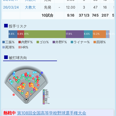
26/03/24
大教大
先発
-
12.00
3
47
16
5
10試合
9.16
37 1/3
745
207
5
投手リスク
8.6%
6.8%
41%
17.8%
8.6%
13.2%
3.1%
0.4%
■
三振%
■
内野F%
■
ゴロ%
■
外野F%
■
ライナー%
■
四球%
■
死球%
■
HR%
被打球方向
熱戦中
第108回全国高等学校野球選手権大会