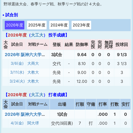
野球選抜大会、春季リーグ戦、秋季リーグ戦の計４大会。
• 試合別
2026年度
2025年度
2024年度
2023年度
【
2026年度
（
大工大
） 投手成績】
大
完
完
無四
試合日
対戦チーム
登板
結果
防御率
投球回
会
投
封
死球
2026年 阪神六大学準硬式 春季
3試合
9.64
0
0
0
9 1/3
3/6(金)
大商大
交代
-
8.10
0
0
0
3 1/3
3/11(水)
大教大
先発
-
9.00
0
0
0
3
3/24(火)
大教大
先発
-
12.00
0
0
0
3
【
2026年度
（
大工大
） 打者成績】
大
試合日
対戦チーム
出場
打順
守備
打率
打数
安打
会
2026年 阪神六大学準硬式 春季
1試合
.000
1
0
4/3(金)
関大堺
交代(9回裏)
7
打
.000
1
0