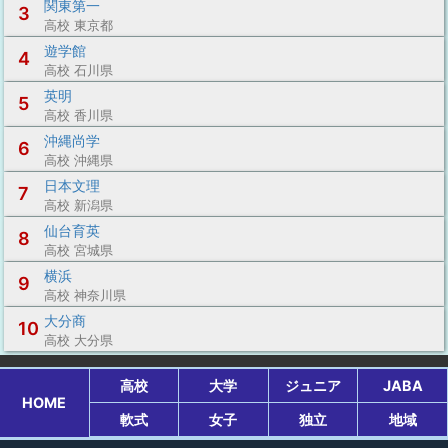
関東第一
3
高校 東京都
遊学館
4
高校 石川県
英明
5
高校 香川県
沖縄尚学
6
高校 沖縄県
日本文理
7
高校 新潟県
仙台育英
8
高校 宮城県
横浜
9
高校 神奈川県
大分商
10
高校 大分県
高校
大学
ジュニア
JABA
HOME
軟式
女子
独立
地域