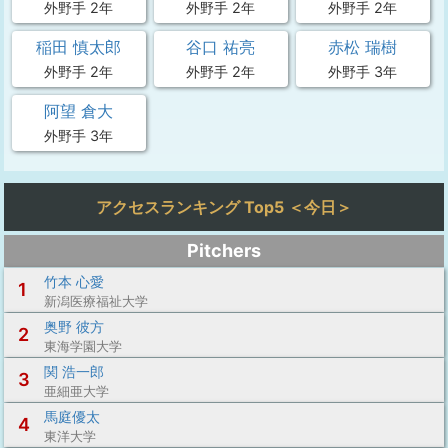
外野手 2年
外野手 2年
外野手 2年
稲田 慎太郎
谷口 祐亮
赤松 瑞樹
外野手 2年
外野手 2年
外野手 3年
阿望 倉大
外野手 3年
アクセスランキング Top5 ＜今日＞
Pitchers
竹本 心愛
1
新潟医療福祉大学
奥野 彼方
2
東海学園大学
関 浩一郎
3
亜細亜大学
馬庭優太
4
東洋大学