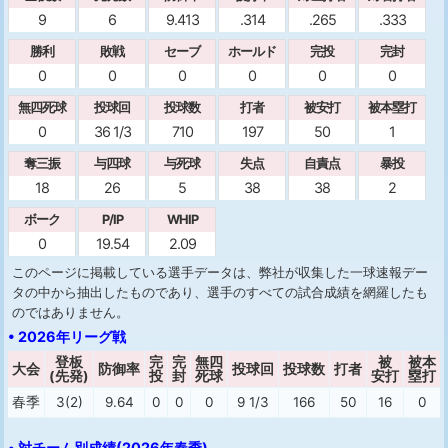
9
6
9.413
.314
.265
.333
勝利
敗戦
セーブ
ホールド
完投
完封
0
0
0
0
0
0
無四死球
投球回
投球数
打者
被安打
被本塁打
0
36 1/3
710
197
50
1
奪三振
与四球
与死球
失点
自責点
暴投
18
26
5
38
38
2
ボーク
P/IP
WHIP
0
19.54
2.09
このページに掲載している選手データは、弊社が収集した一球速報デー
タの中から抽出したものであり、選手のすべての試合成績を網羅したも
のではありません。
• 2026年リーグ戦
登板
完
完
無四
被
被本
大会
防御率
投球回
投球数
打者
(先発)
投
封
死球
安打
塁打
春季
3(2)
9.64
0
0
0
9 1/3
166
50
16
0
• 対チーム別成績(2026年春季)