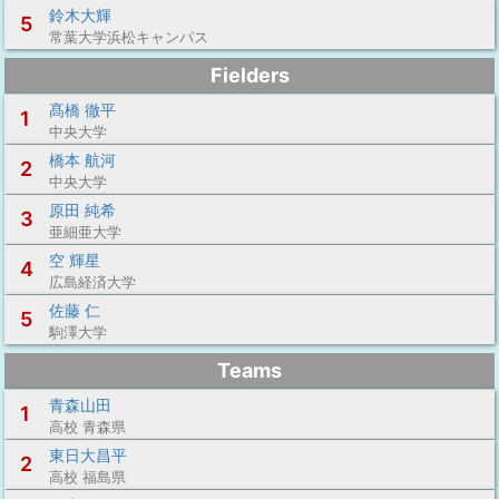
鈴木大輝
5
常葉大学浜松キャンパス
Fielders
髙橋 徹平
1
中央大学
橋本 航河
2
中央大学
原田 純希
3
亜細亜大学
空 輝星
4
広島経済大学
佐藤 仁
5
駒澤大学
Teams
青森山田
1
高校 青森県
東日大昌平
2
高校 福島県