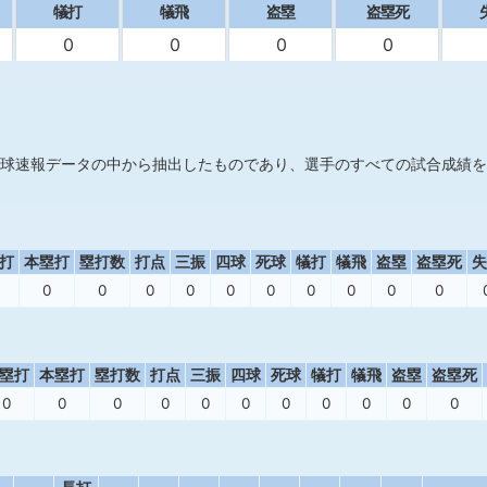
犠打
犠飛
盗塁
盗塁死
0
0
0
0
球速報データの中から抽出したものであり、選手のすべての試合成績を
打
本塁打
塁打数
打点
三振
四球
死球
犠打
犠飛
盗塁
盗塁死
失
0
0
0
0
0
0
0
0
0
0
塁打
本塁打
塁打数
打点
三振
四球
死球
犠打
犠飛
盗塁
盗塁死
0
0
0
0
0
0
0
0
0
0
0