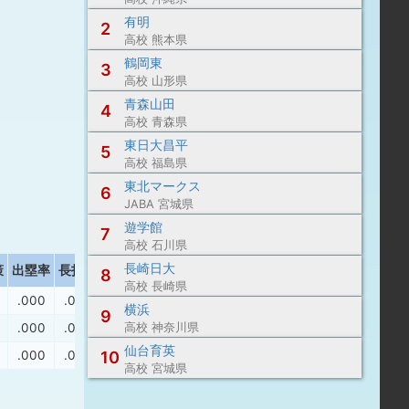
有明
2
高校 熊本県
鶴岡東
3
高校 山形県
青森山田
4
高校 青森県
東日大昌平
5
高校 福島県
東北マークス
6
JABA 宮城県
遊学館
7
高校 石川県
長崎日大
策
出塁率
長打率
8
高校 長崎県
.000
.000
横浜
9
.000
.000
高校 神奈川県
仙台育英
.000
.000
10
高校 宮城県