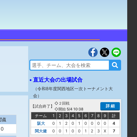
• 直近大会の出場試合
（
令和8年度関西地区一次トーナメント大
会
）
◇２回戦
詳 細
【
試合終了
】
◇開始 5/4 10:38
チーム
1
2
3
4
5
6
7
8
9
計
打点
阪大
0
1
2
0
1
0
0
0
0
4
0
関大健
0
0
1
0
0
1
2
3
X
7