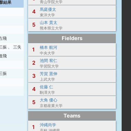
青山学院大学
撃結果
馬庭優太
4
東洋大学
山本 貫太
5
熊本県立大学
Fielders
右飛
三振
、
三失
橋本 航河
1
中央大学
遊飛
池間 宥仁
2
学習院大学
三振
芳賀 憲伸
3
上武大学
佐藤 仁
4
駒澤大学
大角 優心
5
京都産業大学
Teams
沖縄尚学
1
高校 沖縄県