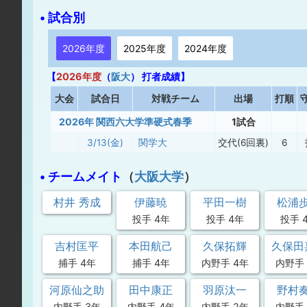
• 試合別
2026年度
2025年度
2024年度
【
2026年度
（
阪大
） 打者成績】
大
会
試合日
対戦チーム
出場
打順
2026年 関西六大学準硬式春季
1試合
3/13(金)
関学大
交代(6回裏)
6
• チームメイト
（
大阪大学
）
村井 秀成
伊藤暁
平田一樹
松浦
投手 4年
投手 4年
投手 
吉村匡平
本田航己
久保拓輝
久保田
捕手 4年
捕手 4年
内野手 4年
内野手 
河原仙之助
田中康正
羽原汰一
野村
内野手 3年
内野手 4年
内野手 2年
内野手 