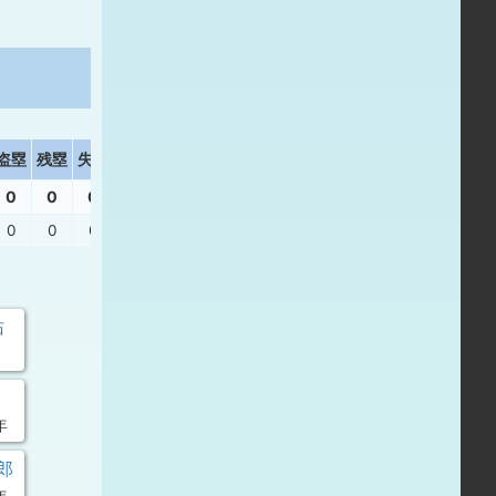
盗塁
残塁
失策
打撃結果
0
0
0
0
0
0
遊ゴ
佑
年
郎
年