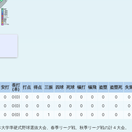
長打
安打
打点
得点
三振
四球
死球
犠打
犠飛
盗塁
盗塁死
失
(本)
0
0(0)
0
0
0
0
0
0
0
0
0
0
0
0(0)
0
0
0
0
0
0
0
0
0
0
0
0(0)
0
0
1
0
0
0
0
0
0
0
本大学準硬式野球選抜大会、春季リーグ戦、秋季リーグ戦の計４大会。