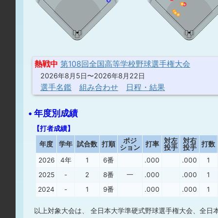
熱戦中
第108回全国高等学校野球選手権大会
2026年8月5日〜2026年8月22日
選手名鑑
組み合わせ
日程・結果
• 年度別成績
【打者成績】
ポジ
対左
対右
年度
学年
試合数
打順
打率
打数
ション
投手
投手
2026
4年
1
6番
.000
.000
1
2025
-
2
8番
一
.000
.000
1
2024
-
1
9番
.000
.000
1
以上対象大会は、 全日本大学準硬式野球選手権大会、全日