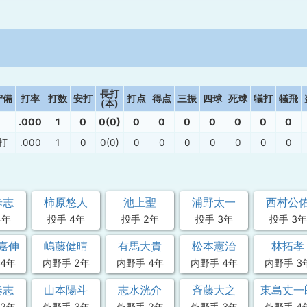
長打
守備
打率
打数
安打
打点
得点
三振
四球
死球
犠打
犠飛
(本)
.000
1
0
0(0)
0
0
0
0
0
0
0
打
.000
1
0
0(0)
0
0
0
0
0
0
0
歩志
柿原悠人
池上聖
浦野太一
西村公
4年
投手 4年
投手 2年
投手 3年
投手 3年
嘉伸
嶋藤健晴
有馬大貴
松本憲治
林拓孝
4年
内野手 2年
内野手 4年
内野手 4年
内野手 3
奏志
山本陽斗
志水洸介
斉藤大之
東島丈一
2年
外野手 3年
外野手 2年
外野手 3年
外野手 4