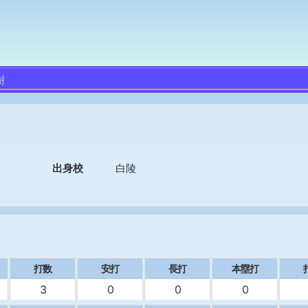
樹
出身校
白陵
打数
安打
長打
本塁打
3
0
0
0