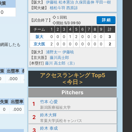
【阪大】
伊藤暁
松本憲治
久保田嘉伸
平田一樹
失策
【関大健】
植松斗羽
西原諒
0
◇１回戦
詳 細
【
試合終了
】
◇開始 5/3 09:50
チーム
1
2
3
4
5
6
7
8
9
計
阪大
0
0
0
1
2
0
0
0
0
3
京大医
2
0
0
0
0
0
0
0
0
2
網羅したも
【阪大】
浦野太一
伊藤暁
【京大医】
藤川高士郎
[本塁打]
藤川 高士郎（京）
策
出塁率
長打率
OPS
アクセスランキング Top5
0
.000
.000
.000
＜今日＞
Pitchers
竹本 心愛
失策
出塁率
長打率
OPS
1
新潟医療福祉大学
0
.000
.000
.000
鈴木大輝
2
常葉大学浜松キャンパス
鈴木 泰成
3