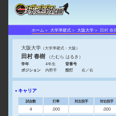
ホーム
大学準硬式
大阪大学
田村 春
大阪大学
（大学準硬式・大阪）
田村 春樹
（たむら はるき）
学年
4年生
背番号
ポジション
内野手
投打
右／右
• キャリア
試合数
打率
対左投手
対右投手
4
.000
.000