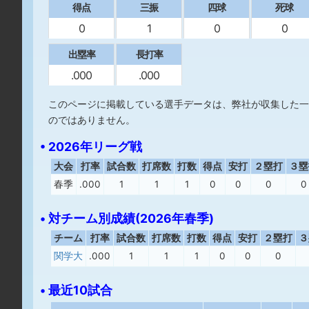
得点
三振
四球
死球
0
1
0
0
出塁率
長打率
.000
.000
このページに掲載している選手データは、弊社が収集した一
のではありません。
• 2026年リーグ戦
大会
打率
試合数
打席数
打数
得点
安打
２塁打
３塁
春季
.000
1
1
1
0
0
0
0
• 対チーム別成績(2026年春季)
チーム
打率
試合数
打席数
打数
得点
安打
２塁打
３
関学大
.000
1
1
1
0
0
0
• 最近10試合