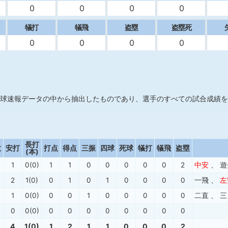
0
0
0
0
犠打
犠飛
盗塁
盗塁死
0
0
0
0
球速報データの中から抽出したものであり、選手のすべての試合成績を
長打
数
安打
打点
得点
三振
四球
死球
犠打
犠飛
盗塁
(本)
1
0(0)
1
1
0
0
0
0
0
2
中安
、
遊
2
1(0)
0
1
0
1
0
0
0
0
一飛
、
左
1
0(0)
0
0
1
0
0
0
0
0
二直
、
三
0
0(0)
0
0
0
0
0
0
0
0
4
1(0)
1
2
1
1
0
0
0
2