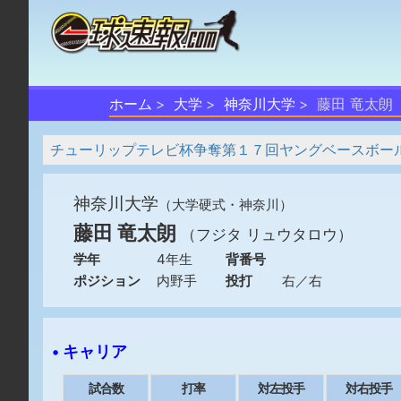
ホーム
大学
神奈川大学
藤田 竜太朗
チューリップテレビ杯争奪第１７回ヤングベースボール富山大
神奈川大学
（大学硬式・神奈川）
藤田 竜太朗
（フジタ リュウタロウ）
学年
4年生
背番号
ポジション
内野手
投打
右／右
• キャリア
試合数
打率
対左投手
対右投手