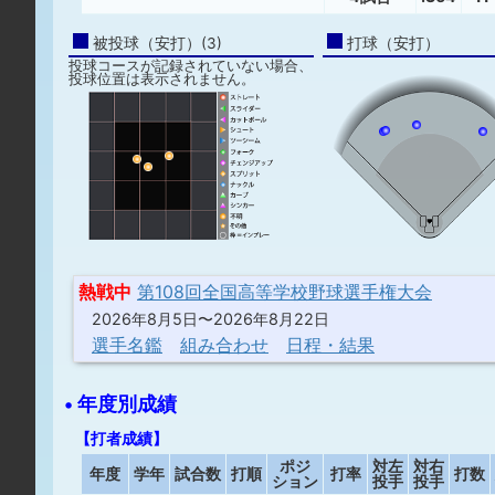
被投球（安打）(3)
打球（安打）
投球コースが記録されていない場合、
投球位置は表示されません。
熱戦中
第108回全国高等学校野球選手権大会
2026年8月5日〜2026年8月22日
選手名鑑
組み合わせ
日程・結果
• 年度別成績
【打者成績】
ポジ
対左
対右
年度
学年
試合数
打順
打率
打数
ション
投手
投手