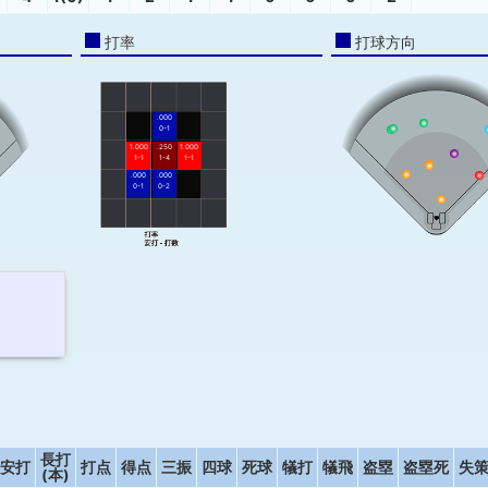
打率
打球方向
.000
0-1
1.000
.250
1.000
1-1
1-4
1-1
.000
.000
0-1
0-2
長打
安打
打点
得点
三振
四球
死球
犠打
犠飛
盗塁
盗塁死
失
(本)