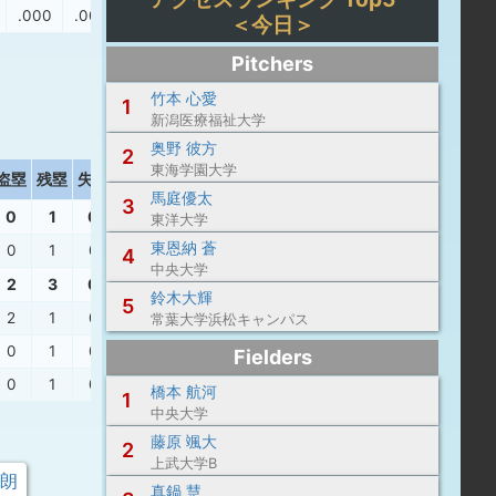
.000
.000
＜今日＞
Pitchers
竹本 心愛
1
新潟医療福祉大学
奥野 彼方
2
東海学園大学
盗塁
残塁
失策
打撃結果
馬庭優太
3
0
1
0
東洋大学
東恩納 蒼
0
1
0
4
中央大学
2
3
0
鈴木大輝
5
2
1
0
中安
、
遊失
、
投ゴ
常葉大学浜松キャンパス
0
1
0
一飛
、
左安
、
右２
、
四球
、
遊併
Fielders
0
1
0
二直
、
三ゴ
、
左安
、
三振
橋本 航河
1
中央大学
藤原 颯大
2
上武大学B
次朗
真鍋 慧