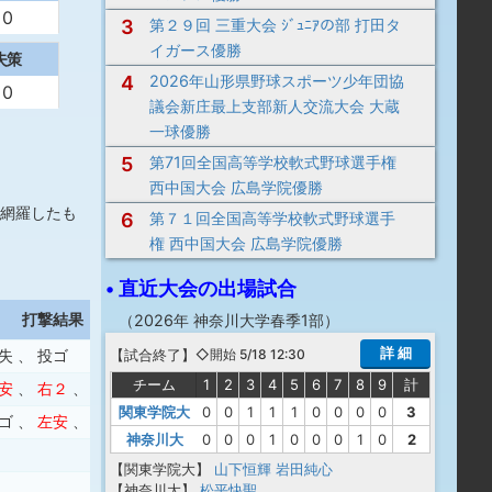
0
3
第２９回 三重大会 ｼﾞｭﾆｱの部 打田タ
イガース優勝
失策
4
2026年山形県野球スポーツ少年団協
0
議会新庄最上支部新人交流大会 大蔵
一球優勝
5
第71回全国高等学校軟式野球選手権
西中国大会 広島学院優勝
網羅したも
6
第７１回全国高等学校軟式野球選手
権 西中国大会 広島学院優勝
• 直近大会の出場試合
打撃結果
（
2026年 神奈川大学春季1部
）
詳 細
【
試合終了
】
◇開始 5/18 12:30
失
、
投ゴ
チーム
1
2
3
4
5
6
7
8
9
計
安
、
右２
、
四球
、
遊併
関東学院大
0
0
1
1
1
0
0
0
0
3
ゴ
、
左安
、
三振
神奈川大
0
0
0
1
0
0
0
1
0
2
【関東学院大】
山下恒輝
岩田純心
【神奈川大】
松平快聖