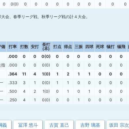
0
0(0)
0
0
0
0
0
0
0
0
0
0
球大会、春季リーグ戦、秋季リーグ戦の計４大会。
長打
守備
打率
打数
安打
打点
得点
三振
四球
死球
犠打
犠飛
(本)
.000
0
0
0(0)
0
0
0
0
0
0
0
走指
.000
0
0
0(0)
0
0
0
0
0
0
0
.364
11
4
1(0)
1
2
1
1
0
0
0
一
.333
3
1
0(0)
1
1
0
0
0
0
0
一
.500
4
2
1(0)
0
1
0
1
0
0
0
一
.250
4
1
0(0)
0
0
1
0
0
0
0
綱義
冨澤 悠斗
古賀 直己
吉野 璃基
坂田 宗