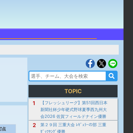
TOPIC
1
【フレッシュリーグ】第51回西日本
新聞社杯少年硬式野球夏季西九州大
会2026 佐賀フィールドナイン優勝
2
第２９回 三重大会 ﾚｷﾞｭﾗｰの部 三重
打点
ｾﾞｯﾂﾔﾝｸﾞ優勝