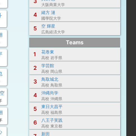
3
年
大阪商業大学
緒方 漣
4
斗
國學院大学
空 輝星
5
広島経済大学
翔
Teams
年
花巻東
平
1
高校 岩手県
学芸館
2
高校 岡山県
也
鳥取城北
年
3
高校 鳥取県
琉空
沖縄尚学
4
高校 沖縄県
年
東日大昌平
5
翔
高校 福島県
年
八王子実践
6
高校 東京都
心
新田