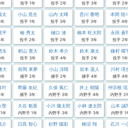
4年
投手 1年
投手 2年
投手 3年
投手 2
陽太
小山 晃生
山内 太暉
𠮷川 泰地
本間 陸
3年
投手 1年
投手 3年
投手 3年
投手 4年
滉平
椿 秀太
樋口 漣
橋本 旺大郎
永田 蒼
4年
投手 2年
投手 2年
投手 3年
投手 2
悠生
籾山 寛大
鈴木 孝介
鈴木 康太
鎌村 曜
4年
投手 3年
投手 4年
投手 2年
投手 1年
漣大
前岡 來夢
小山 涼晴
岩本 遥人
川村 滉
3年
捕手 2年
捕手 2年
捕手 4年
捕手 4
直叶
齊藤 友紀
久保 風仁
井上 朝陽
仲宗根 
2年
捕手 3年
内野手 3年
内野手 4年
内野手 2
大聖
大谷 魁亜
小川 隆太郎
小林 遼太郎
山本 誠
1年
内野手 1年
内野手 3年
内野手 3年
内野手 1
凰介
日髙 智心
杉野 陽彩
柳沼 翔
石川 一