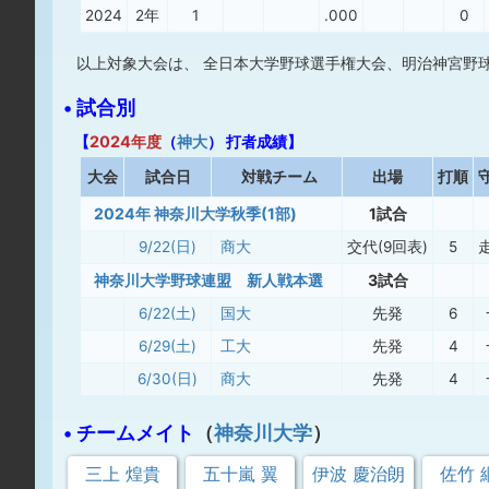
2024
2年
1
.000
0
以上対象大会は、 全日本大学野球選手権大会、明治神宮野
• 試合別
【
2024年度
（
神大
） 打者成績】
大
会
試合日
対戦チーム
出場
打順
2024年 神奈川大学秋季(1部)
1試合
9/22(日)
商大
交代(9回表)
5
神奈川大学野球連盟 新人戦本選
3試合
6/22(土)
国大
先発
6
6/29(土)
工大
先発
4
6/30(日)
商大
先発
4
• チームメイト
（
神奈川大学
）
三上 煌貴
五十嵐 翼
伊波 慶治朗
佐竹 