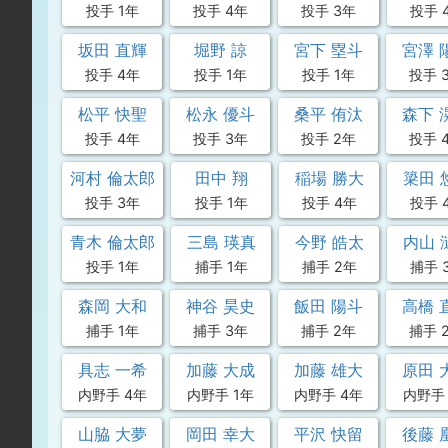
投手 1年
投手 4年
投手 3年
投手 
坂田 直輝
堀野 諒
宮下 塁斗
宮澤 
投手 4年
投手 1年
投手 1年
投手 
松平 快聖
松永 優斗
桑平 侑汰
森下 
投手 4年
投手 3年
投手 2年
投手 
河村 倫太郎
田中 翔
稲場 勝大
簗田 
投手 3年
投手 1年
投手 4年
投手 
青木 倫太郎
三島 瑛真
今野 皓太
内山 
投手 1年
捕手 1年
捕手 2年
捕手 
森岡 大和
神谷 昊史
飯田 陽斗
高橋 
捕手 1年
捕手 3年
捕手 2年
捕手 
具志 一希
加藤 大成
加藤 雄大
原田 
内野手 4年
内野手 1年
内野手 4年
内野手 
山脇 大夢
岡田 幸大
平沢 快留
後藤 