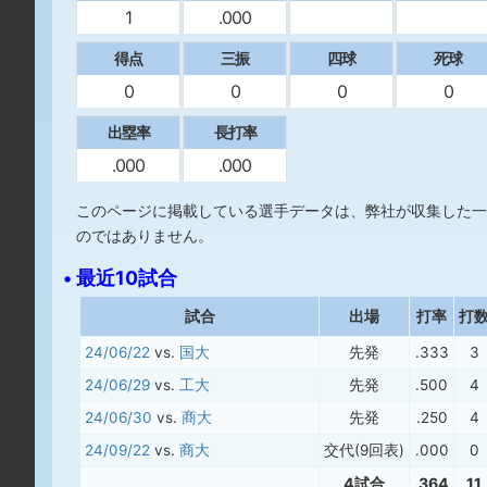
1
.000
得点
三振
四球
死球
0
0
0
0
出塁率
長打率
.000
.000
このページに掲載している選手データは、弊社が収集した一
のではありません。
• 最近10試合
試合
出場
打率
打
24/06/22
vs.
国大
先発
.333
3
24/06/29
vs.
工大
先発
.500
4
24/06/30
vs.
商大
先発
.250
4
24/09/22
vs.
商大
交代(9回表)
.000
0
4試合
.364
11