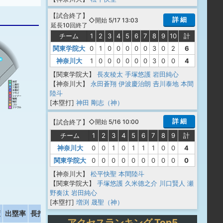
【
試合終了
】
詳 細
◇開始 5/17 13:03
延長10回終了
チーム
1
2
3
4
5
6
7
8
9
10
計
関東学院大
0
1
0
0
0
0
0
3
0
2
6
神奈川大
1
0
0
0
0
0
0
3
0
0
4
【関東学院大】
長友稜太
手塚悠護
岩田純心
【神奈川大】
永田蒼翔
伊波慶治朗
𠮷川泰地
本間
陸斗
[本塁打]
神田 剛志（神）
詳 細
【
試合終了
】
◇開始 5/16 10:00
チーム
1
2
3
4
5
6
7
8
9
計
神奈川大
0
0
1
0
1
1
1
0
0
4
関東学院大
0
0
0
0
0
0
0
0
0
0
【神奈川大】
松平快聖
本間陸斗
【関東学院大】
手塚悠護
久米德之介
川口賢人
瀬
野奏汰
岩田純心
[本塁打]
増渕 晟聖（神）
策
出塁率
長打率
アクセスランキング Top5