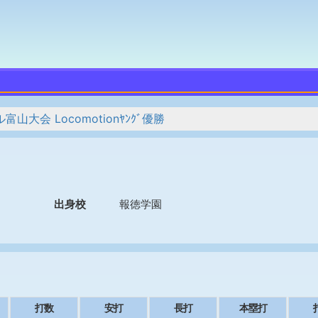
会 Locomotionﾔﾝｸﾞ優勝
出身校
報徳学園
打数
安打
長打
本塁打