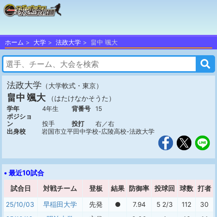
ホーム
大学
法政大学
畠中 颯大
法政大学
（大学軟式・東京）
畠中 颯大
（はたけなかそうた）
学年
4年生
背番号
15
ポジショ
ン
投手
投打
右／右
出身校
岩国市立平田中学校-広陵高校-法政大学
• 最近10試合
試合日
対戦チーム
登板
結果
防御率
投球回
球数
打者
25/10/03
早稲田大学
先発
●
7.94
5 2/3
112
30