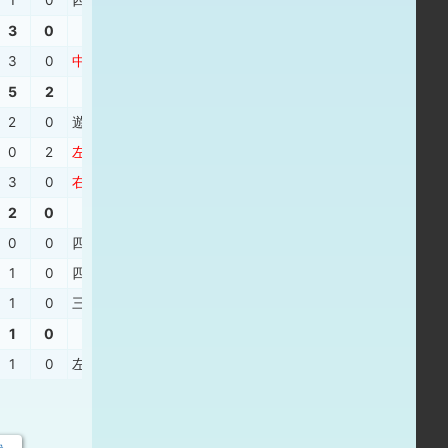
1
0
四球
3
0
3
0
中安
、
右安
、
遊ゴ
、
三ゴ
、
右安
5
2
2
0
遊ゴ
、
中２
、
中安
、
四球
0
2
左安
、
遊飛
、
遊ゴ
、
三邪
、
四球
3
0
右安
、
投ゴ
、
左飛
、
右安
、
中安
2
0
0
0
四球
、
左２
1
0
四球
、
中飛
、
投安
、
一直
、
右飛
1
0
三振
、
三振
、
左３
、
三振
1
0
1
0
左飛
、
中飛
、
右２
、
三振