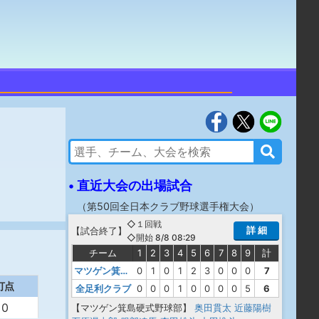
• 直近大会の出場試合
（
第50回全日本クラブ野球選手権大会
）
◇１回戦
詳 細
【
試合終了
】
◇開始 8/8 08:29
チーム
1
2
3
4
5
6
7
8
9
計
マツゲン箕島硬式野球部
0
1
0
1
2
3
0
0
0
7
打点
全足利クラブ
0
0
0
1
0
0
0
0
5
6
0
【マツゲン箕島硬式野球部】
奥田貫太
近藤陽樹