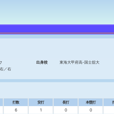
出身校
東海大甲府高-国士舘大
7
右／右
打数
安打
長打
本塁打
6
1
0
0