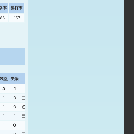
塁率
長打率
286
.167
残塁
失策
打撃結果
3
1
1
0
三振
、
三振
、
右邪
、
左安
1
0
遊ゴ
、
二飛
、
中飛
、
右邪
、
左安
1
1
三振
、
三ゴ
、
右飛
、
遊ゴ
1
0