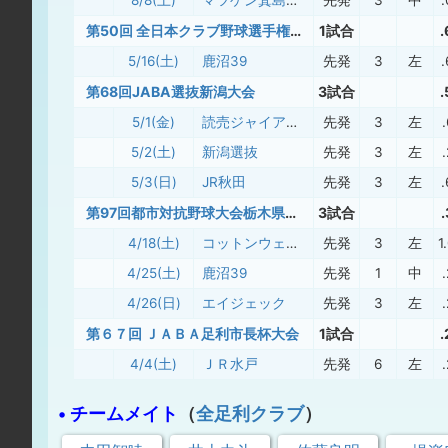
8/8(土)
マツゲン箕島硬式野球部
先発
3
中
第50回 全日本クラブ野球選手権大会栃木県予選 兼 第19回関東連盟クラブ選手権大会栃木県予選 大会
1試合
.
5/16(土)
鹿沼39
先発
3
左
第68回JABA選抜新潟大会
3試合
.
5/1(金)
読売ジャイアンツ(三軍)
先発
3
左
5/2(土)
新潟選抜
先発
3
左
5/3(日)
JR秋田
先発
3
左
第97回都市対抗野球大会栃木県予選
3試合
4/18(土)
コットンウェイ硬式野球倶楽部
先発
3
左
1
4/25(土)
鹿沼39
先発
1
中
4/26(日)
エイジェック
先発
3
左
第６７回 ＪＡＢＡ足利市長杯大会
1試合
.
4/4(土)
ＪＲ水戸
先発
6
左
• チームメイト
（
全足利クラブ
）