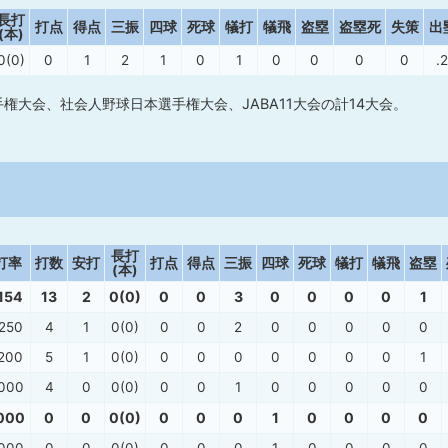
長打
打点
得点
三振
四球
死球
犠打
犠飛
盗塁
盗塁死
失策
出
(本)
0(0)
0
1
2
1
0
1
0
0
0
0
.
権大会、社会人野球日本選手権大会、JABA11大会の計14大会。
長打
打率
打数
安打
打点
得点
三振
四球
死球
犠打
犠飛
盗塁
(本)
.154
13
2
0(0)
0
0
3
0
0
0
0
1
.250
4
1
0(0)
0
0
2
0
0
0
0
0
.200
5
1
0(0)
0
0
0
0
0
0
0
1
.000
4
0
0(0)
0
0
1
0
0
0
0
0
000
0
0
0(0)
0
0
0
1
0
0
0
0