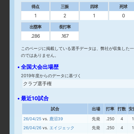
得点
三振
四球
死球
1
2
1
0
出塁率
長打率
.286
.167
このページに掲載している選手データは、弊社が収集した一
のではありません。
• 全国大会出場歴
2019年度からのデータに基づく
クラブ選手権
• 最近10試合
試合
出場
打率
打数
安
26/04/25
vs.
鹿沼39
先発
.250
4
1
26/04/26
vs.
エイジェック
先発
.250
4
1