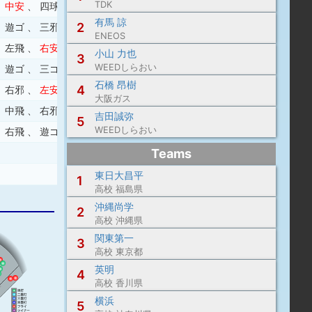
TDK
、
中安
、
四球
有馬 諒
2
、
遊ゴ
、
三邪
、
四球
ENEOS
、
左飛
、
右安
、
中安
小山 力也
3
WEEDしらおい
、
遊ゴ
、
三ゴ
、
右安
石橋 昂樹
4
、
右邪
、
左安
大阪ガス
、
中飛
、
右邪
、
左安
吉田誠弥
5
WEEDしらおい
、
右飛
、
遊ゴ
Teams
東日大昌平
1
高校 福島県
沖縄尚学
2
高校 沖縄県
関東第一
3
高校 東京都
英明
4
高校 香川県
横浜
5