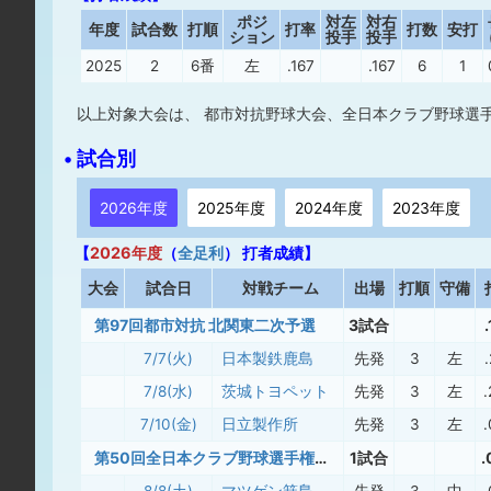
ポジ
対左
対右
年度
試合数
打順
打率
打数
安打
ション
投手
投手
2025
2
6番
左
.167
.167
6
1
以上対象大会は、 都市対抗野球大会、全日本クラブ野球選手
• 試合別
2026年度
2025年度
2024年度
2023年度
【
2026年度
（
全足利
） 打者成績】
大
会
試合日
対戦チーム
出場
打順
守備
第97回都市対抗 北関東二次予選
3試合
7/7(火)
日本製鉄鹿島
先発
3
左
7/8(水)
茨城トヨペット
先発
3
左
7/10(金)
日立製作所
先発
3
左
第50回全日本クラブ野球選手権大会
1試合
.