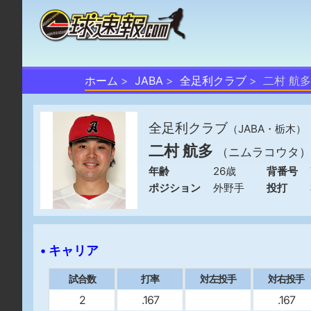
ホーム
JABA
全足利クラブ
二村 航多
全足利クラブ
（JABA・栃木）
二村 航多
（ニムラコウタ）
年齢
26歳
背番号
ポジション
外野手
投打
• キャリア
試合数
打率
対左投手
対右投手
2
.167
.167