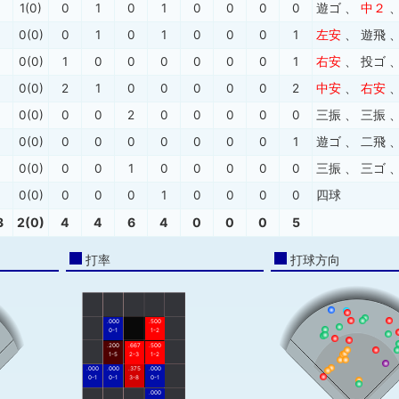
1(0)
0
1
0
1
0
0
0
0
遊ゴ
、
中２
0(0)
0
1
0
1
0
0
0
1
左安
、
遊飛
3
0(0)
1
0
0
0
0
0
0
1
右安
、
投ゴ
3
0(0)
2
1
0
0
0
0
0
2
中安
、
右安
0(0)
0
0
2
0
0
0
0
0
三振
、
三振
0(0)
0
0
0
0
0
0
0
1
遊ゴ
、
二飛
0
0(0)
0
0
1
0
0
0
0
0
三振
、
三ゴ
0
0(0)
0
0
0
1
0
0
0
0
四球
3
2(0)
4
4
6
4
0
0
0
5
打率
打球方向
.000
.500
0-1
1-2
.200
.667
.500
1-5
2-3
1-2
.000
.000
.375
.000
0-1
0-1
3-8
0-1
.000