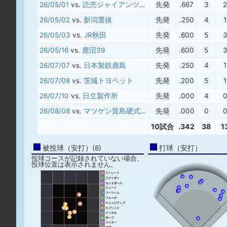
26/05/01
vs.
読売ジャイアンツ(三軍)
先発
.667
3
2
26/05/02
vs.
新潟選抜
先発
.250
4
1
26/05/03
vs.
JR秋田
先発
.600
5
26/05/16
vs.
鹿沼39
先発
.600
5
26/07/07
vs.
日本製鉄鹿島
先発
.250
4
1
26/07/08
vs.
茨城トヨペット
先発
.200
5
1
26/07/10
vs.
日立製作所
先発
.000
4
26/08/08
vs.
マツゲン箕島硬式野球部
先発
.000
0
10試合
.342
38
1
被投球（安打）(8)
打球（安打）
投球コースが記録されていない場合、
投球位置は表示されません。