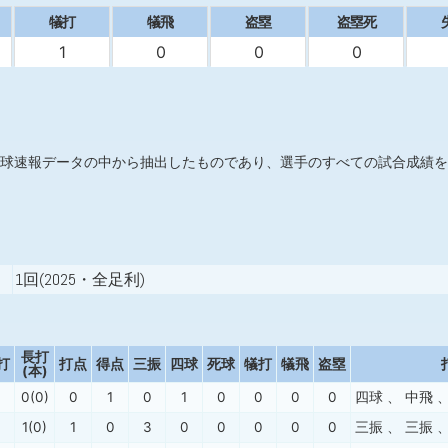
犠打
犠飛
盗塁
盗塁死
1
0
0
0
球速報データの中から抽出したものであり、選手のすべての試合成績を
1回(2025・全足利)
長打
打
打点
得点
三振
四球
死球
犠打
犠飛
盗塁
(本)
0(0)
0
1
0
1
0
0
0
0
四球
、
中飛
1(0)
1
0
3
0
0
0
0
0
三振
、
三振