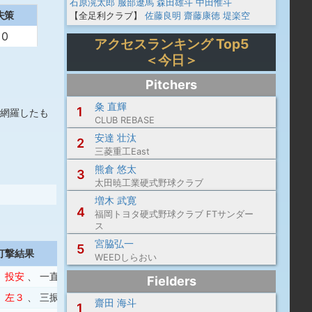
石原滉太郎
服部遼馬
森田雄斗
中田惟斗
失策
【全足利クラブ】
佐藤良明
齋藤康徳
堤楽空
0
アクセスランキング Top5
＜今日＞
Pitchers
粂 直輝
1
網羅したも
CLUB REBASE
安達 壮汰
2
三菱重工East
熊倉 悠太
3
太田暁工業硬式野球クラブ
増木 武寛
4
福岡トヨタ硬式野球クラブ FTサンダー
ス
宮脇弘一
5
打撃結果
WEEDしらおい
、
投安
、
一直
、
右飛
Fielders
、
左３
、
三振
齋田 海斗
1