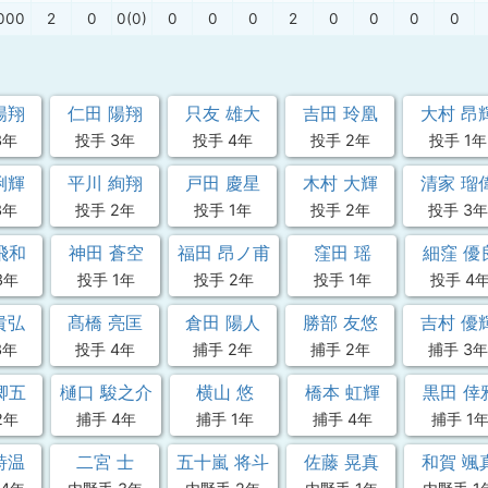
000
2
0
0(0)
0
0
0
2
0
0
0
0
陽翔
仁田 陽翔
只友 雄大
吉田 玲凰
大村 昂
3年
投手 3年
投手 4年
投手 2年
投手 1年
俐輝
平川 絢翔
戸田 慶星
木村 大輝
清家 瑠
3年
投手 2年
投手 1年
投手 2年
投手 3年
飛和
神田 蒼空
福田 昂ノ甫
窪田 瑶
細窪 優
3年
投手 1年
投手 2年
投手 1年
投手 4
貴弘
髙橋 亮匡
倉田 陽人
勝部 友悠
吉村 優
3年
投手 4年
捕手 2年
捕手 2年
捕手 3年
卿五
樋口 駿之介
横山 悠
橋本 虹輝
黒田 倖
2年
捕手 4年
捕手 1年
捕手 4年
捕手 1
詩温
二宮 士
五十嵐 将斗
佐藤 晃真
和賀 颯