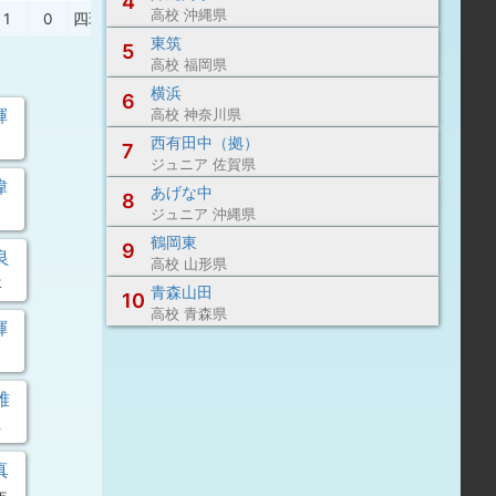
4
高校 沖縄県
1
0
四球
、
二ゴ
、
遊飛
、
四球
東筑
5
高校 福岡県
横浜
6
輝
高校 神奈川県
西有田中（拠）
7
ジュニア 佐賀県
偉
あげな中
8
ジュニア 沖縄県
鶴岡東
9
良
高校 山形県
年
青森山田
10
高校 青森県
輝
雅
年
真