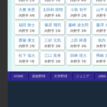
内野手 2年
内野手 1年
内野手 4年
内野手 
大勝 朱恩
太田和 煌翔
小島 旬平
山平 
内野手 4年
内野手 4年
内野手 2年
内野手
福田 敦士
篠原 飛羽
藤崎 凌太郎
藤澤 
内野手 2年
内野手 2年
内野手 3年
内野手
齋藤 康太
三好 元気
上田 耕晟
垣内
内野手 2年
外野手 3年
外野手 3年
外野手 
松下 哉大
江口 英寿
田﨑 瑛大
秀嶋 
外野手 1年
外野手 3年
外野手 1年
外野手 
HOME
高校
野球
大学
野球
ジュニア
JABA