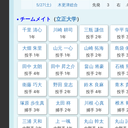
5/27(土)
木更津総合
先発
3
右
.
• チームメイト
（
立正大学
）
千里 清心
川崎 耕司
三瓶 謙信
中平 
1年
1年
投手 2年
投手 
大畑 朱里
山元 一心
山崎 拓海
島袋 
投手 1年
投手 1年
投手 2年
投手 
田中 太朗
田中 昇之介
畠山 将豪
石橋 
投手 4年
投手 1年
投手 2年
投手 
衛藤 巧大
野田 皇志
鈴木 良麻
青木 
投手 4年
投手 2年
投手 4年
投手 
塚原 歩生真
太田 柊
川根 心真
椎木 
捕手 3年
捕手 2年
捕手 3年
捕手 
三浦 天和
上 一颯
丸山 幹太
丸山 