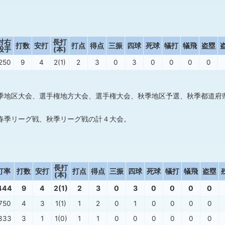
対右
長打
打数
安打
打点
得点
三振
四球
死球
犠打
犠飛
盗塁
投手
(本)
.250
9
4
2(1)
2
3
0
3
0
0
0
0
季地区大会、選手権地方大会、選手権大会、秋季地区予選、秋季都道府
春季リーグ戦、秋季リーグ戦の計４大会。
長打
打率
打数
安打
打点
得点
三振
四球
死球
犠打
犠飛
盗塁
(本)
444
9
4
2(1)
2
3
0
3
0
0
0
0
750
4
3
1(1)
1
2
0
1
0
0
0
0
333
3
1
1(0)
1
1
0
0
0
0
0
0