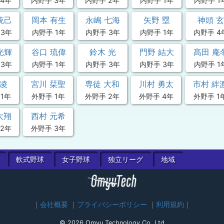
4年
内野手 3年
内野手 2年
内野手 1年
内野手 1
統己
岡本 有生
永嶋 七海
矢野 塁
神頭 玄
 3年
内野手 1年
内野手 3年
内野手 1年
内野手 4
光輝
谷口 琉偉
鈴木 光
門野 結大
髙田 庵
 3年
内野手 1年
内野手 3年
内野手 3年
内野手 1
 凌
宮川 栞聖
専徒 大和
川村 勇太
市村 絆
1年
外野手 1年
外野手 2年
外野手 4年
外野手 1
大翔
西村 元希
2年
外野手 3年
軟式
野球
女子
野球
独立
リーグ
地域
会社概要
プライバシーポリシー
利用規約
© 2026 Omyu Technology Co.,Ltd