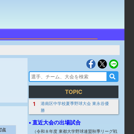
TOPIC
1
港南区中学校夏季野球大会 東永谷優
勝
• 直近大会の出場試合
打点
（
令和８年度 東都大学野球連盟秋季リーグ戦