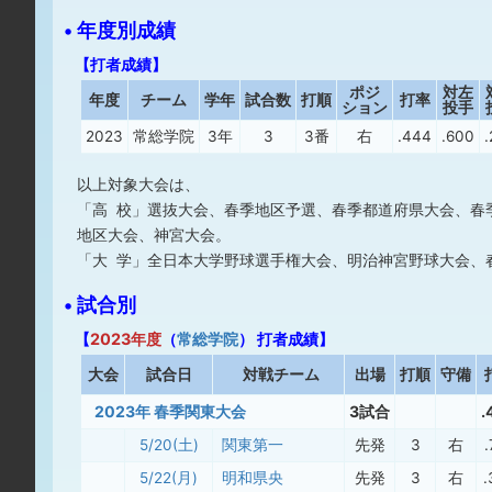
• 年度別成績
【打者成績】
ポジ
対左
年度
チーム
学年
試合数
打順
打率
ション
投手
2023
常総学院
3年
3
3番
右
.444
.600
以上対象大会は、
「高 校」選抜大会、春季地区予選、春季都道府県大会、春
地区大会、神宮大会。
「大 学」全日本大学野球選手権大会、明治神宮野球大会、
• 試合別
【
2023年度
（
常総学院
） 打者成績】
大
会
試合日
対戦チーム
出場
打順
守備
2023年 春季関東大会
3試合
.
5/20(土)
関東第一
先発
3
右
.
5/22(月)
明和県央
先発
3
右
.