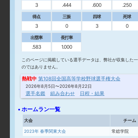
3
.444
.600
.250
得点
三振
四球
死球
3
0
3
0
出塁率
長打率
.583
1.000
このページに掲載している選手データは、弊社が収集した一
のではありません。
熱戦中
第108回全国高等学校野球選手権大会
2026年8月5日〜2026年8月22日
選手名鑑
組み合わせ
日程・結果
• ホームラン一覧
大会
チーム
2023年 春季関東大会
常総学院