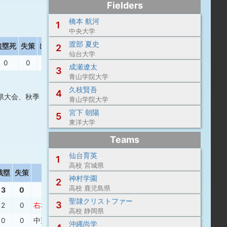
Fielders
橋本 航河
1
中央大学
渡部 夏史
盗塁死
失策
出塁率
長打率
2
仙台大学
0
0
.583
1.000
成瀬遼太
3
青山学院大学
久枝賢吾
4
県大会、秋季
青山学院大学
宮下 朝陽
5
東洋大学
Teams
仙台育英
1
高校 宮城県
残塁
失策
打撃結果
神村学園
2
高校 鹿児島県
3
0
聖隷クリストファー
3
2
0
右本
、
左安
、
遊飛
、
四球
、
右安
高校 静岡県
0
0
中飛
、
右３
、
一ゴ
沖縄尚学