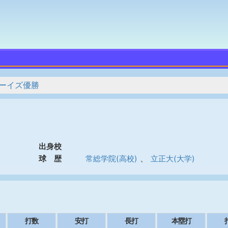
ーイズ優勝
出身校
、
球 歴
常総学院(高校)
立正大(大学)
打数
安打
長打
本塁打