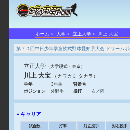
ホーム
大学
立正大学
川上 大宝
第７０回中日少年学童軟式野球愛知県大会 ドリームボ
立正大学
（大学硬式・東京）
川上 大宝
（カワカミ タカラ）
学年
3年生
背番号
ポジション
外野手
投打
右／両
• キャリア
試合数
打率
対左投手
対右投手