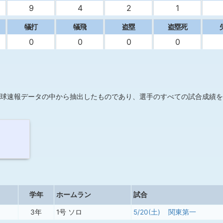
9
4
2
1
犠打
犠飛
盗塁
盗塁死
0
0
0
0
球速報データの中から抽出したものであり、選手のすべての試合成績を
学年
ホームラン
試合
3年
1号 ソロ
5/20(土)
関東第一