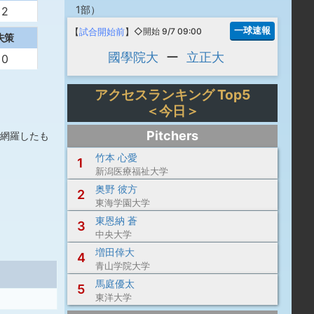
1部
）
2
一球速報
【
試合開始前
】
◇開始 9/7 09:00
失策
國學院大
ー
立正大
0
アクセスランキング Top5
＜今日＞
Pitchers
網羅したも
竹本 心愛
1
新潟医療福祉大学
奥野 彼方
2
東海学園大学
東恩納 蒼
3
中央大学
増田倖大
4
青山学院大学
馬庭優太
5
東洋大学