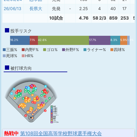
26/06/13
長県大
先発
-
2.25
4
40
17
2
10試合
4.76
58 2/3
859
253
5
投手リスク
16.2%
7.1%
42.6%
17.7%
8.3%
5.9%
1.9%
■
三振%
■
内野F%
■
ゴロ%
■
外野F%
■
ライナー%
■
四球%
■
死球%
■
HR%
被打球方向
熱戦中
第108回全国高等学校野球選手権大会