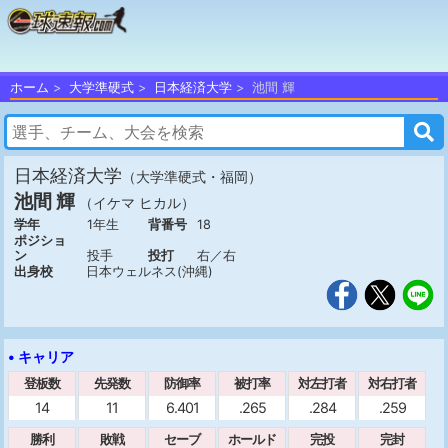
ホーム
大学準硬式
日本経済大学
池間 輝
日本経済大学
（大学準硬式・福岡）
池間 輝
（イケマ ヒカル）
学年
1年生
背番号
18
ポジショ
ン
投手
投打
右／右
出身校
日本ウェルネス(沖縄)
• キャリア
登板数
先発数
防御率
被打率
対左打者
対右打者
14
11
6.401
.265
.284
.259
勝利
敗戦
セーブ
ホールド
完投
完封