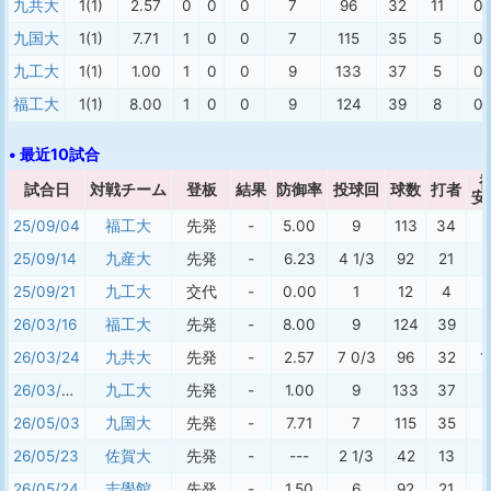
九共大
1(1)
2.57
0
0
0
7
96
32
11
0
九国大
1(1)
7.71
1
0
0
7
115
35
5
0
九工大
1(1)
1.00
1
0
0
9
133
37
5
0
福工大
1(1)
8.00
1
0
0
9
124
39
8
0
• 最近10試合
試合日
対戦チーム
登板
結果
防御率
投球回
球数
打者
安
25/09/04
福工大
先発
-
5.00
9
113
34
8
25/09/14
九産大
先発
-
6.23
4 1/3
92
21
5
25/09/21
九工大
交代
-
0.00
1
12
4
26/03/16
福工大
先発
-
8.00
9
124
39
8
26/03/24
九共大
先発
-
2.57
7 0/3
96
32
1
26/03/30
九工大
先発
-
1.00
9
133
37
5
26/05/03
九国大
先発
-
7.71
7
115
35
5
26/05/23
佐賀大
先発
-
---
2 1/3
42
13
26/05/24
志學館
先発
-
1.50
6
92
21
2