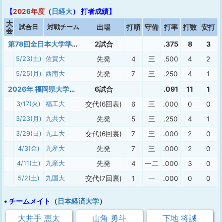
【
2026年度
（
日経大
） 打者成績】
大
試合日
対戦チーム
出場
打順
守備
打率
打数
安打
会
第78回全日本大学準硬式野球九州選手権大会
2試合
.375
8
3
5/23(土)
佐賀大
先発
4
三
.500
4
2
5/25(月)
西南大
先発
7
三
.250
4
1
2026年 福岡県大学準硬式 春季
6試合
.091
11
1
3/17(火)
福工大
交代(6回表)
6
三
.000
0
0
3/23(月)
九共大
先発
5
三
.250
4
1
3/29(日)
九工大
交代(6回裏)
7
三
.000
2
0
4/3(金)
九産大
先発
7
三
.000
2
0
4/11(土)
九産大
先発
4
一二
.000
3
0
5/2(土)
九国大
交代(7回裏)
1
一
.000
0
0
• チームメイト
（
日本経済大学
）
大井手 恵太
山角 勇斗
下地 将誠