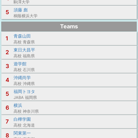
駒澤大学
須藤 彪
5
桐蔭横浜大学
Teams
青森山田
1
高校 青森県
東日大昌平
2
高校 福島県
遊学館
3
高校 石川県
沖縄尚学
4
高校 沖縄県
福岡トヨタ
5
JABA 福岡県
横浜
6
高校 神奈川県
白樺学園
7
高校 北海道
関東第一
8