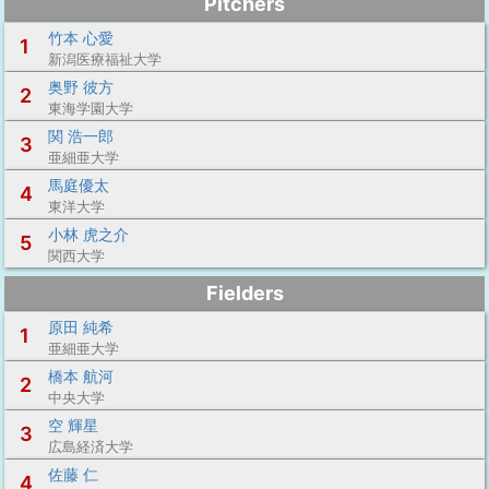
Pitchers
竹本 心愛
1
新潟医療福祉大学
奥野 彼方
2
東海学園大学
関 浩一郎
3
亜細亜大学
馬庭優太
4
東洋大学
小林 虎之介
5
関西大学
Fielders
原田 純希
1
亜細亜大学
橋本 航河
2
中央大学
空 輝星
3
広島経済大学
佐藤 仁
4