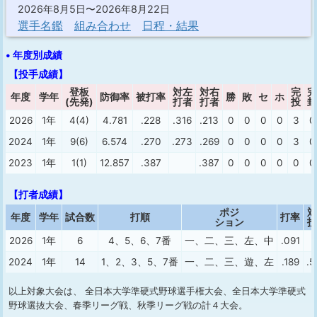
2026年8月5日〜2026年8月22日
選手名鑑
組み合わせ
日程・結果
• 年度別成績
【投手成績】
登板
対左
対右
完
完
年度
学年
防御率
被打率
勝
敗
セ
ホ
(先発)
打者
打者
投
封
2026
1年
4(4)
4.781
.228
.316
.213
0
0
0
0
3
0
2024
1年
9(6)
6.574
.270
.273
.269
0
0
0
0
3
0
2023
1年
1(1)
12.857
.387
.387
0
0
0
0
0
0
【打者成績】
ポジ
対
年度
学年
試合数
打順
打率
ション
投
2026
1年
6
4、5、6、7番
一、二、三、左、中
.091
2024
1年
14
1、2、3、5、7番
一、二、三、遊、左
.189
.5
以上対象大会は、 全日本大学準硬式野球選手権大会、全日本大学準硬式
野球選抜大会、春季リーグ戦、秋季リーグ戦の計４大会。