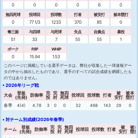
0
0
0
0
6
0
無四死球
投球回
投球数
打者
被安打
被本塁打
0
77 1/3
1233
370
85
0
奪三振
与四球
与死球
失点
自責点
暴投
51
33
7
55
55
1
ボーク
P/IP
WHIP
0
15.94
1.53
このページに掲載している選手データは、弊社が収集した一球速報デー
タの中から抽出したものであり、選手のすべての試合成績を網羅したも
のではありません。
• 2026年リーグ戦
登板
完
完
無四
被
被本
大会
防御率
投球回
投球数
打者
(先発)
投
封
死球
安打
塁打
春季
4(4)
4.78
3
0
0
32
468
143
29
0
• 対チーム別成績(2026年春季)
登板
完
完
無四
被
被
チーム
防御率
投球回
投球数
打者
(先発)
投
封
死球
安打
塁