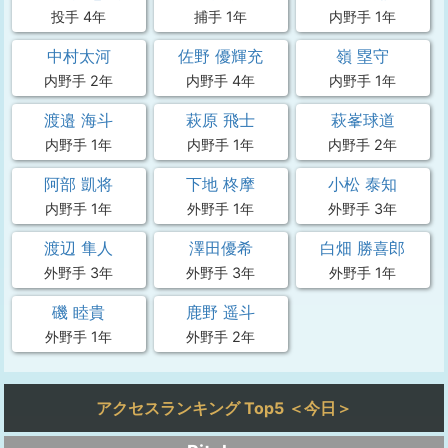
投手 4年
捕手 1年
内野手 1年
中村太河
佐野 優輝充
嶺 塁守
内野手 2年
内野手 4年
内野手 1年
渡邉 海斗
萩原 飛士
萩峯球道
内野手 1年
内野手 1年
内野手 2年
阿部 凱将
下地 柊摩
小松 泰知
内野手 1年
外野手 1年
外野手 3年
渡辺 隼人
澤田優希
白畑 勝喜郎
外野手 3年
外野手 3年
外野手 1年
磯 睦貴
鹿野 遥斗
外野手 1年
外野手 2年
アクセスランキング Top5 ＜今日＞