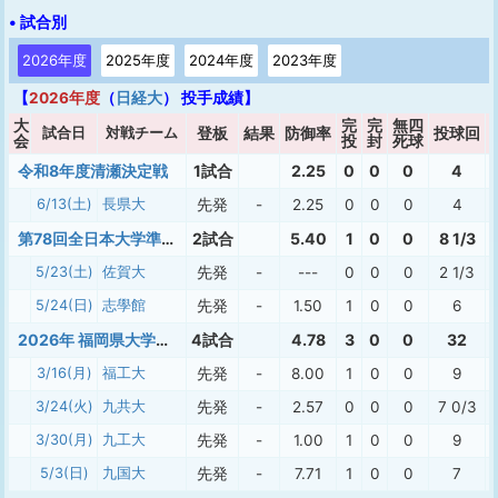
• 試合別
2026年度
2025年度
2024年度
2023年度
【
2026年度
（
日経大
） 投手成績】
大
完
完
無四
試合日
対戦チーム
登板
結果
防御率
投球回
会
投
封
死球
令和8年度清瀬決定戦
1試合
2.25
0
0
0
4
6/13(土)
長県大
先発
-
2.25
0
0
0
4
第78回全日本大学準硬式野球九州選手権大会
2試合
5.40
1
0
0
8 1/3
5/23(土)
佐賀大
先発
-
---
0
0
0
2 1/3
5/24(日)
志學館
先発
-
1.50
1
0
0
6
2026年 福岡県大学準硬式 春季
4試合
4.78
3
0
0
32
3/16(月)
福工大
先発
-
8.00
1
0
0
9
3/24(火)
九共大
先発
-
2.57
0
0
0
7 0/3
3/30(月)
九工大
先発
-
1.00
1
0
0
9
5/3(日)
九国大
先発
-
7.71
1
0
0
7