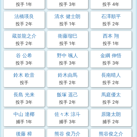
投手 1年
投手 3年
投手 4年
法橋瑛良
清水 健士朗
石澤順平
投手 2年
投手 1年
投手 2年
蔵並龍之介
衛藤瑠巳
西本 翔
投手 2年
投手 1年
投手 1年
谷 公希
野中 颯人
金綱 伸悟
投手 3年
投手 3年
投手 3年
鈴木 欧音
鈴木由馬
長南晴人
投手
投手 2年
投手 2年
長島 光来
飯塚 遥己
馬庭優太
投手 3年
投手 2年
投手 2年
中山 達椰
佐々木 涼斗
原隆太朗
捕手 1年
捕手 3年
捕手 2年
後藤 樟
熊谷 俊乃介
熊谷俊之介