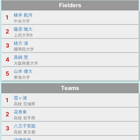
Fielders
橋本 航河
1
中央大学
藤原 颯大
2
上武大学B
緒方 漣
3
國學院大学
真鍋 慧
4
大阪商業大学
山本 優大
5
東海大学
Teams
霞ヶ浦
1
高校 茨城県
花巻東
2
高校 岩手県
八王子実践
3
高校 東京都
沖縄尚学