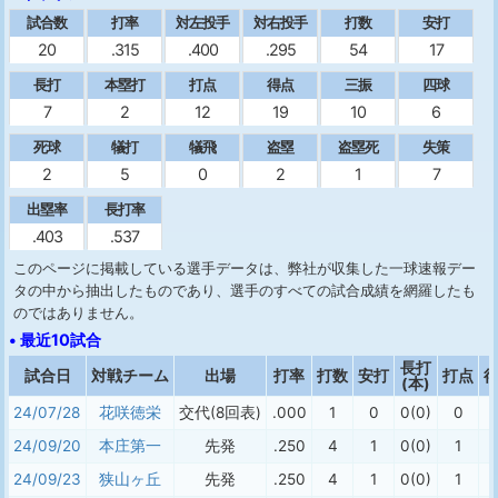
試合数
打率
対左投手
対右投手
打数
安打
20
.315
.400
.295
54
17
長打
本塁打
打点
得点
三振
四球
7
2
12
19
10
6
死球
犠打
犠飛
盗塁
盗塁死
失策
2
5
0
2
1
7
出塁率
長打率
.403
.537
このページに掲載している選手データは、弊社が収集した一球速報デー
タの中から抽出したものであり、選手のすべての試合成績を網羅したも
のではありません。
• 最近10試合
長打
試合日
対戦チーム
出場
打率
打数
安打
打点
(本)
24/07/28
花咲徳栄
交代(8回表)
.000
1
0
0(0)
0
24/09/20
本庄第一
先発
.250
4
1
0(0)
1
24/09/23
狭山ヶ丘
先発
.250
4
1
0(0)
1