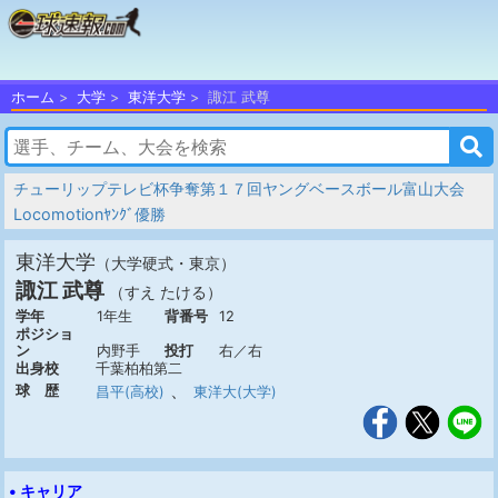
ホーム
大学
東洋大学
諏江 武尊
チューリップテレビ杯争奪第１７回ヤングベースボール富山大会
Locomotionﾔﾝｸﾞ優勝
東洋大学
（大学硬式・東京）
諏江 武尊
（すえ たける）
学年
1年生
背番号
12
ポジショ
ン
内野手
投打
右／右
出身校
千葉柏柏第二
、
球 歴
昌平(高校)
東洋大(大学)
• キャリア