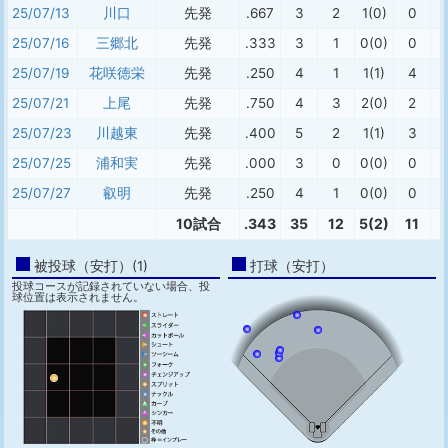
25/07/13
川口
先発
.667
3
2
1(0)
0
25/07/16
三郷北
先発
.333
3
1
0(0)
0
25/07/19
花咲徳栄
先発
.250
4
1
1(1)
4
25/07/21
上尾
先発
.750
4
3
2(0)
2
25/07/23
川越東
先発
.400
5
2
1(1)
3
25/07/25
浦和実
先発
.000
3
0
0(0)
0
25/07/27
叡明
先発
.250
4
1
0(0)
0
10試合
.343
35
12
5(2)
11
被投球（安打）(1)
打球（安打）
投球コースが記録されていない場合、投
球位置は表示されません。