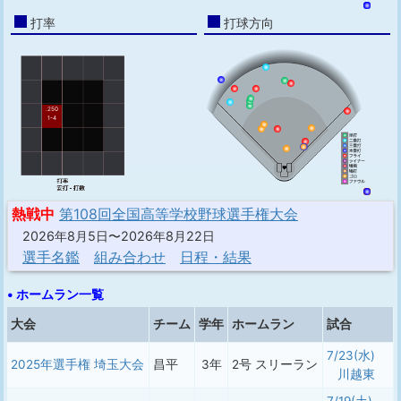
打率
打球方向
.250
1-4
熱戦中
第108回全国高等学校野球選手権大会
2026年8月5日〜2026年8月22日
選手名鑑
組み合わせ
日程・結果
• ホームラン一覧
大会
チーム
学年
ホームラン
試合
7/23(水)
2025年選手権 埼玉大会
昌平
3年
2号 スリーラン
川越東