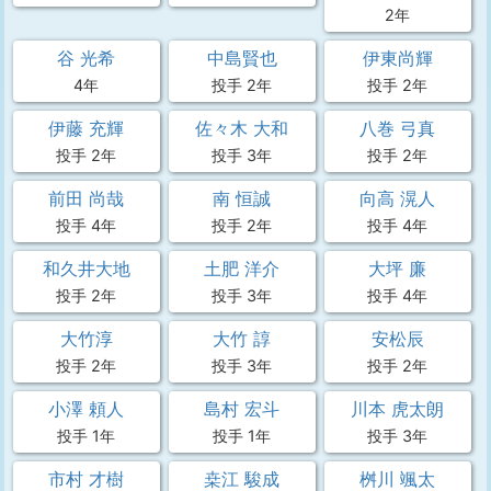
2年
谷 光希
中島賢也
伊東尚輝
4年
投手 2年
投手 2年
伊藤 充輝
佐々木 大和
八巻 弓真
投手 2年
投手 3年
投手 2年
前田 尚哉
南 恒誠
向高 滉人
投手 4年
投手 2年
投手 4年
和久井大地
土肥 洋介
大坪 廉
投手 2年
投手 3年
投手 4年
大竹淳
大竹 諄
安松辰
投手 2年
投手 3年
投手 2年
小澤 頼人
島村 宏斗
川本 虎太朗
投手 1年
投手 1年
投手 3年
市村 才樹
桒江 駿成
桝川 颯太