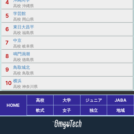
4
高校 沖縄県
学芸館
5
高校 岡山県
東日大昌平
6
高校 福島県
中京
7
高校 岐阜県
鳴門渦潮
8
高校 徳島県
鳥取城北
9
高校 鳥取県
横浜
10
高校 神奈川県
高校
大学
ジュニア
JABA
HOME
軟式
女子
独立
地域