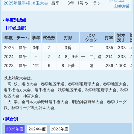
7/19(土)
2025年選手権 埼玉大会
昌平
3年
1号 ツーラン
花咲徳栄
• 年度別成績
【打者成績】
ポジ
対左
対
年度
チーム
学年
試合数
打順
打率
ション
投手
投
2025
昌平
3年
7
3番
二
.385
.333
.4
2024
昌平
-
7
4、8、9番
一、二、遊
.214
.333
.1
2023
昌平
1年
6
8、9番
遊
.286
1.000
.2
以上対象大会は、
「高 校」選抜大会、春季地区予選、春季都道府県大会、春季地区大会、
選手権地方大会、選手権大会、秋季地区予選、秋季都道府県大会、秋季
地区大会、神宮大会。
「大 学」全日本大学野球選手権大会、明治神宮野球大会、春季リーグ
戦、秋季リーグ戦の計４大会。
• 試合別
2025年度
2024年度
2023年度