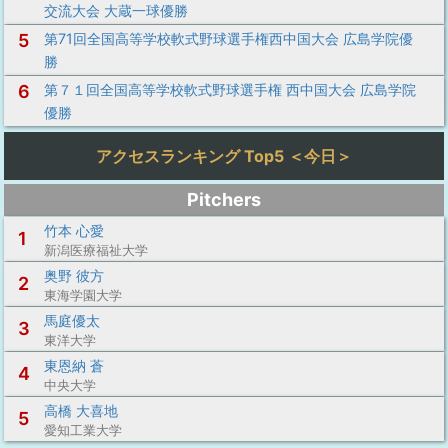
交流大会 大蔵一球優勝
5
第71回全国高等学校軟式野球選手権西中国大会 広島学院優
勝
6
第７１回全国高等学校軟式野球選手権 西中国大会 広島学院
優勝
アクセスランキング Top5 ＜今日＞
Pitchers
竹本 心愛
1
新潟医療福祉大学
奥野 彼方
2
東海学園大学
馬庭優太
3
東洋大学
東恩納 蒼
4
中央大学
高橋 大喜地
5
愛知工業大学