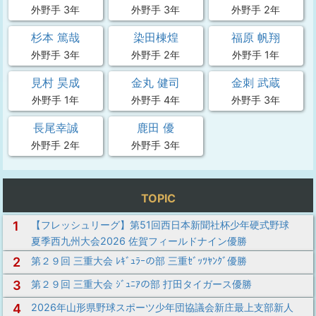
外野手 3年
外野手 3年
外野手 2年
杉本 篤哉
染田棟煌
福原 帆翔
外野手 3年
外野手 2年
外野手 1年
見村 昊成
金丸 健司
金刺 武蔵
外野手 1年
外野手 4年
外野手 3年
長尾幸誠
鹿田 優
外野手 2年
外野手 3年
TOPIC
1
【フレッシュリーグ】第51回西日本新聞社杯少年硬式野球
夏季西九州大会2026 佐賀フィールドナイン優勝
2
第２９回 三重大会 ﾚｷﾞｭﾗｰの部 三重ｾﾞｯﾂﾔﾝｸﾞ優勝
3
第２９回 三重大会 ｼﾞｭﾆｱの部 打田タイガース優勝
4
2026年山形県野球スポーツ少年団協議会新庄最上支部新人