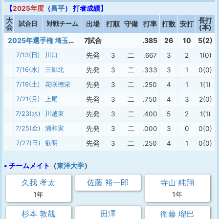
【
2025年度
（
昌平
） 打者成績】
大
長打
試合日
対戦チーム
出場
打順
守備
打率
打数
安打
会
(本)
2025年選手権 埼玉大会
7試合
.385
26
10
5(2)
7/13(日)
川口
先発
3
二
.667
3
2
1(0)
7/16(水)
三郷北
先発
3
二
.333
3
1
0(0)
7/19(土)
花咲徳栄
先発
3
二
.250
4
1
1(1)
7/21(月)
上尾
先発
3
二
.750
4
3
2(0)
7/23(水)
川越東
先発
3
二
.400
5
2
1(1)
7/25(金)
浦和実
先発
3
二
.000
3
0
0(0)
7/27(日)
叡明
先発
3
二
.250
4
1
0(0)
• チームメイト
（
東洋大学
）
久我 孝太
佐藤 裕一郎
寺山 純翔
1年
1年
杉本 敦哉
田澤
衛藤 瑠巴