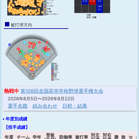
0-16
11-35
0-6
.000
0-1
被打球方向
熱戦中
第108回全国高等学校野球選手権大会
2026年8月5日〜2026年8月22日
選手名鑑
組み合わせ
日程・結果
• 年度別成績
【投手成績】
登板
対左
対右
年度
チーム
学年
防御率
被打率
勝
敗
セ