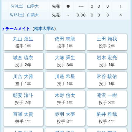
5/9(土)
山学大
先発
●
---
0
0
0
1
5/16(土)
白鷗大
先発
-
0.00
0
0
0
4
• チームメイト
（
松本大学A
）
丸山 煌生
依田 志龍
土田 頼我
投手 1年
投手 1年
投手 2年
城倉 琉衣
大塚 舜生
岩木 宏亮
投手 2年
投手 3年
投手 1年
川合 大雅
川邊 希星
常谷 駿佑
投手 1年
投手 1年
投手 1年
朝妻 渚斗
木嵜 啓太
滝沢 一樹
投手 2年
投手 1年
投手 3年
百瀬 太貴
赤羽 大夢
駒井 雅哉
投手 1年
投手 3年
投手 4年