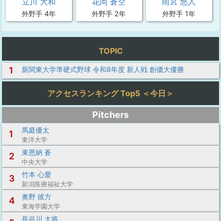
立川 大和
花岡 蒼空
雨宮 悠人
外野手 4年
外野手 2年
外野手 1年
TOPIC
1
新関東大学準硬式野球 令和8年度 新人戦 創価大優勝
アクセスランキング Top5 ＜今日＞
Pitchers
馬庭優太
1
東洋大学
東恩納 蒼
2
中央大学
竹本 心愛
3
新潟医療福祉大学
奥野 彼方
4
東海学園大学
長谷川 大将