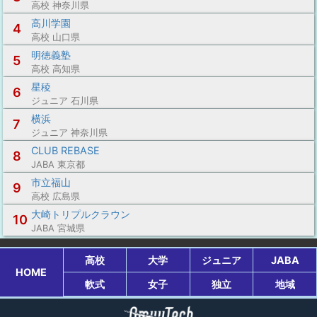
高校 神奈川県
高川学園
4
高校 山口県
明徳義塾
5
高校 高知県
星稜
6
ジュニア 石川県
横浜
7
ジュニア 神奈川県
CLUB REBASE
8
JABA 東京都
市立福山
9
高校 広島県
大崎トリプルクラウン
10
JABA 宮城県
高校
大学
ジュニア
JABA
HOME
軟式
女子
独立
地域