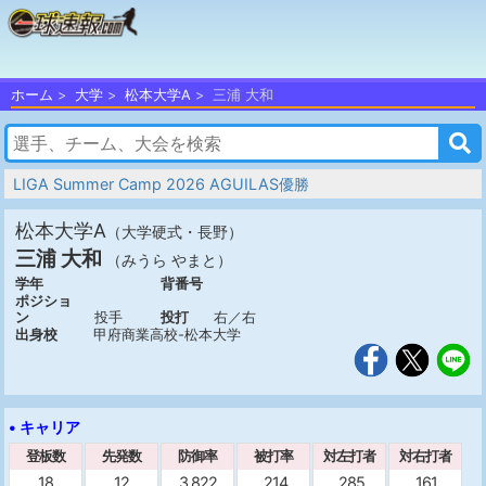
ホーム
大学
松本大学A
三浦 大和
LIGA Summer Camp 2026 AGUILAS優勝
松本大学A
（大学硬式・長野）
三浦 大和
（みうら やまと）
学年
背番号
ポジショ
ン
投手
投打
右／右
出身校
甲府商業高校-松本大学
• キャリア
登板数
先発数
防御率
被打率
対左打者
対右打者
18
12
3.822
.214
.285
.161