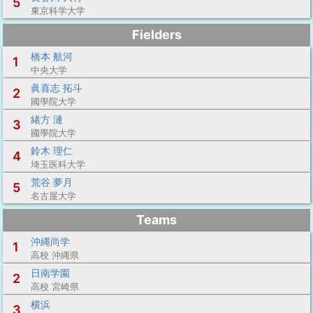
5
東京科学大学
Fielders
橋本 航河
1
中央大学
眞喜志 拓斗
2
國學院大学
緒方 漣
3
國學院大学
鈴木 理仁
4
埼玉医科大学
荒谷 夢月
5
名古屋大学
Teams
沖縄尚学
1
高校 沖縄県
日南学園
2
高校 宮崎県
横浜
3