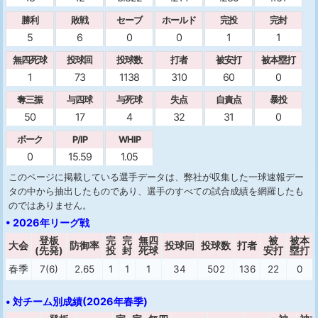
勝利
敗戦
セーブ
ホールド
完投
完封
5
6
0
0
1
1
無四死球
投球回
投球数
打者
被安打
被本塁打
1
73
1138
310
60
0
奪三振
与四球
与死球
失点
自責点
暴投
50
17
4
32
31
0
ボーク
P/IP
WHIP
0
15.59
1.05
このページに掲載している選手データは、弊社が収集した一球速報デー
タの中から抽出したものであり、選手のすべての試合成績を網羅したも
のではありません。
• 2026年リーグ戦
登板
完
完
無四
被
被本
大会
防御率
投球回
投球数
打者
(先発)
投
封
死球
安打
塁打
春季
7(6)
2.65
1
1
1
34
502
136
22
0
• 対チーム別成績(2026年春季)