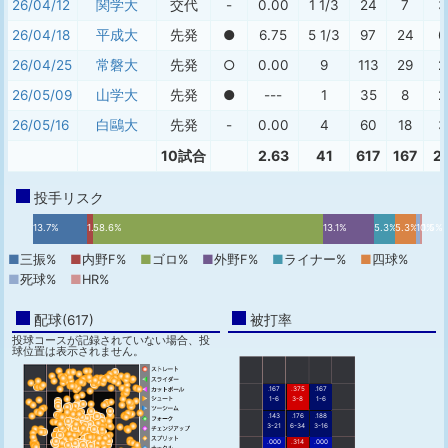
26/04/12
関学大
交代
-
0.00
1 1/3
24
7
3
26/04/18
平成大
先発
●
6.75
5 1/3
97
24
6
26/04/25
常磐大
先発
○
0.00
9
113
29
2
26/05/09
山学大
先発
●
---
1
35
8
2
26/05/16
白鷗大
先発
-
0.00
4
60
18
3
10試合
2.63
41
617
167
2
投手リスク
13.7%
1.7%
58.6%
13.1%
5.3%
5.3%
1.1%
0.5%
■
三振%
■
内野F%
■
ゴロ%
■
外野F%
■
ライナー%
■
四球%
■
死球%
■
HR%
配球(617)
被打率
投球コースが記録されていない場合、投
球位置は表示されません。
.167
.375
.167
1-6
3-8
1-6
.143
.176
.188
3-21
6-34
3-16
.000
.314
.000