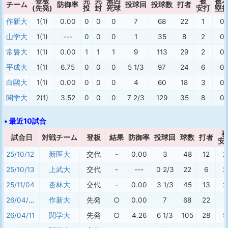
登板
完
完
無四
被
被
チーム
防御率
投球回
投球数
打者
(先発)
投
封
死球
安打
塁
作新大
1(1)
0.00
0
0
0
7
68
22
1
0
山学大
1(1)
---
0
0
0
1
35
8
2
0
常磐大
1(1)
0.00
1
1
1
9
113
29
2
0
平成大
1(1)
6.75
0
0
0
5 1/3
97
24
6
0
白鷗大
1(1)
0.00
0
0
0
4
60
18
3
0
関学大
2(1)
3.52
0
0
0
7 2/3
129
35
8
0
• 最近10試合
試合日
対戦チーム
登板
結果
防御率
投球回
球数
打者
安
25/10/12
新医大
交代
-
0.00
3
48
12
2
25/10/13
上武大
交代
-
---
0 2/3
22
6
2
25/11/04
杏林大
交代
-
0.00
3 1/3
45
13
2
26/04/04
作新大
先発
○
0.00
7
68
22
1
26/04/11
関学大
先発
○
4.26
6 1/3
105
28
5