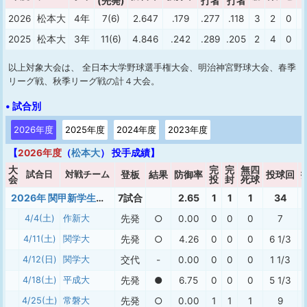
(先発)
打者
打者
2026
松本大
4年
7(6)
2.647
.179
.277
.118
3
2
0
2025
松本大
3年
11(6)
4.846
.242
.289
.205
2
4
0
以上対象大会は、 全日本大学野球選手権大会、明治神宮野球大会、春季
リーグ戦、秋季リーグ戦の計４大会。
• 試合別
2026年度
2025年度
2024年度
2023年度
【
2026年度
（
松本大
） 投手成績】
大
完
完
無四
試合日
対戦チーム
登板
結果
防御率
投球回
会
投
封
死球
2026年 関甲新学生春季1部
7試合
2.65
1
1
1
34
4/4(土)
作新大
先発
○
0.00
0
0
0
7
4/11(土)
関学大
先発
○
4.26
0
0
0
6 1/3
4/12(日)
関学大
交代
-
0.00
0
0
0
1 1/3
4/18(土)
平成大
先発
●
6.75
0
0
0
5 1/3
4/25(土)
常磐大
先発
○
0.00
1
1
1
9