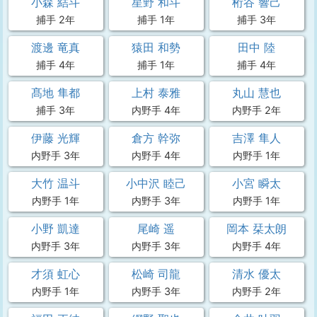
小森 結斗
星野 和斗
桁谷 響己
捕手 2年
捕手 1年
捕手 3年
渡邊 竜真
猿田 和勢
田中 陸
捕手 4年
捕手 1年
捕手 4年
髙地 隼都
上村 泰雅
丸山 慧也
捕手 3年
内野手 4年
内野手 2年
伊藤 光輝
倉方 幹弥
吉澤 隼人
内野手 3年
内野手 4年
内野手 1年
大竹 温斗
小中沢 睦己
小宮 瞬太
内野手 1年
内野手 3年
内野手 1年
小野 凱達
尾崎 遥
岡本 栞太朗
内野手 3年
内野手 3年
内野手 4年
才須 虹心
松崎 司龍
清水 優太
内野手 1年
内野手 3年
内野手 2年