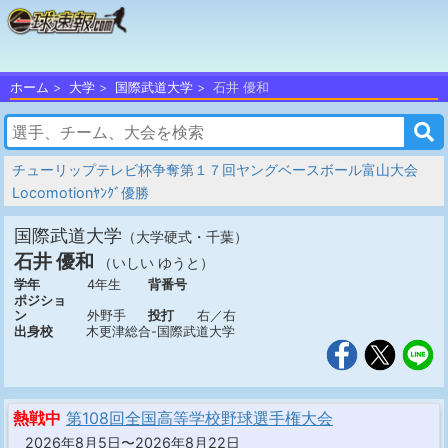
ホーム
大学
国際武道大学
石井 優和
チューリップテレビ杯争奪第１７回ヤングベースボール富山大会
Locomotionﾔﾝｸﾞ優勝
国際武道大学
（大学硬式・千葉）
石井 優和
（いしい ゆうと）
学年
4年生
背番号
ポジショ
ン
外野手
投打
右／右
出身校
木更津総合-国際武道大学
熱戦中
第108回全国高等学校野球選手権大会
2026年8月5日〜2026年8月22日