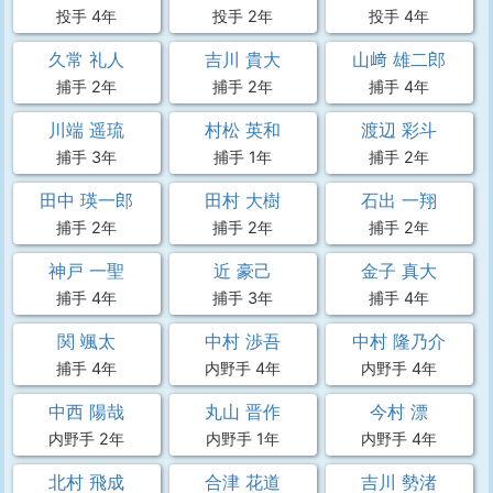
投手 4年
投手 2年
投手 4年
久常 礼人
吉川 貴大
山﨑 雄二郎
捕手 2年
捕手 2年
捕手 4年
川端 遥琉
村松 英和
渡辺 彩斗
捕手 3年
捕手 1年
捕手 2年
田中 瑛一郎
田村 大樹
石出 一翔
捕手 2年
捕手 2年
捕手 2年
神戸 一聖
近 豪己
金子 真大
捕手 4年
捕手 3年
捕手 4年
関 颯太
中村 渉吾
中村 隆乃介
捕手 4年
内野手 4年
内野手 4年
中西 陽哉
丸山 晋作
今村 漂
内野手 2年
内野手 1年
内野手 4年
北村 飛成
合津 花道
吉川 勢渚