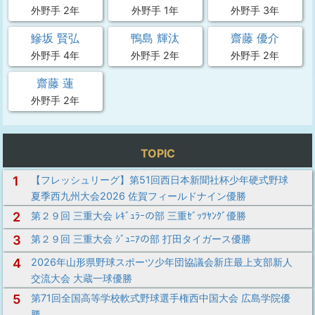
外野手 2年
外野手 1年
外野手 3年
鰺坂 賢弘
鴨島 輝汰
齋藤 優介
外野手 4年
外野手 2年
外野手 2年
齋藤 蓮
外野手 2年
TOPIC
1
【フレッシュリーグ】第51回西日本新聞社杯少年硬式野球
夏季西九州大会2026 佐賀フィールドナイン優勝
2
第２９回 三重大会 ﾚｷﾞｭﾗｰの部 三重ｾﾞｯﾂﾔﾝｸﾞ優勝
3
第２９回 三重大会 ｼﾞｭﾆｱの部 打田タイガース優勝
4
2026年山形県野球スポーツ少年団協議会新庄最上支部新人
交流大会 大蔵一球優勝
5
第71回全国高等学校軟式野球選手権西中国大会 広島学院優
勝