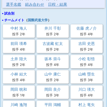
選手名鑑
組み合わせ
日程・結果
• 試合別
• チームメイト
（
国際武道大学
）
中村 海人
井川 千彰
佐藤 虎ノ介
投手 2年
投手 2年
投手 4年
前田 瑛希
古波藏 虹太
吉田 史恩
投手 4年
投手 2年
投手 2年
土井 陸大
坂本 崇斗
小松 彰悟
投手 2年
投手 4年
投手 4年
小林 結大
山中 康仁
山崎 塁生
投手 4年
投手 2年
投手 3年
岡田 晄和
岡田 良介
川口 瑛大
投手 1年
投手 3年
投手 4年
川崎 逸翔
平田 鴻輔
村上 竜矢