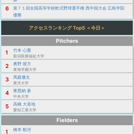
6
第７１回全国高等学校軟式野球選手権 西中国大会 広島学院
優勝
アクセスランキング Top5 ＜今日＞
Pitchers
竹本 心愛
1
新潟医療福祉大学
奥野 彼方
2
東海学園大学
馬庭優太
3
東洋大学
東恩納 蒼
4
中央大学
高橋 大喜地
5
愛知工業大学
Fielders
橋本 航河
1