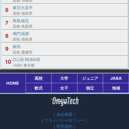
高校 沖縄県
東日大昌平
6
高校 福島県
鳥取城北
7
高校 鳥取県
鳴門渦潮
8
高校 徳島県
新田
9
高校 愛媛県
CLUB REBASE
10
JABA 東京都
高校
大学
ジュニア
JABA
HOME
軟式
女子
独立
地域
会社概要
プライバシーポリシー
利用規約