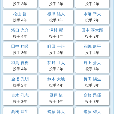
投手 3年
投手 2年
投手 2年
松山 哲
根津 結人
水落 幸太
投手 4年
投手 1年
投手 2年
浴口 光介
澤村 耀
田中 喜大郎
投手 4年
投手 1年
投手 2年
田中 翔瑛
町田 一路
石嶋 康平
投手 3年
投手 4年
投手 4年
羽鳥 夏樹
荻野 壮太
野上 蒼大
投手 4年
投手 3年
投手 1年
金指 孔明
鈴木 大地
長田 幌生
投手 2年
投手 4年
投手 3年
青木 孔志
風戸 龍
髙橋 昂暉
投手 2年
投手 1年
投手 3年
髙橋 碧生
齊藤 幹大
齋藤 雄大