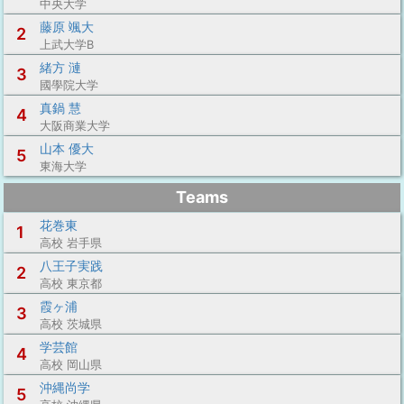
中央大学
藤原 颯大
2
上武大学B
緒方 漣
3
國學院大学
真鍋 慧
4
大阪商業大学
山本 優大
5
東海大学
Teams
花巻東
1
高校 岩手県
八王子実践
2
高校 東京都
霞ヶ浦
3
高校 茨城県
学芸館
4
高校 岡山県
沖縄尚学
5