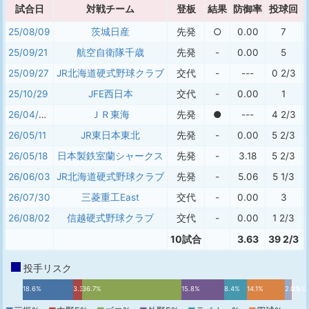
試合日
対戦チーム
登板
結果
防御率
投球回
25/08/09
茨城日産
先発
○
0.00
7
25/09/21
航空自衛隊千歳
先発
-
0.00
5
25/09/27
JR北海道硬式野球クラブ
交代
-
---
0 2/3
25/10/29
JFE西日本
交代
-
0.00
1
26/04/30
ＪＲ東海
先発
●
---
4 2/3
26/05/11
JR東日本東北
先発
-
0.00
5 2/3
26/05/18
日本製鉄室蘭シャークス
先発
-
3.18
5 2/3
26/06/03
JR北海道硬式野球クラブ
先発
-
5.06
5 1/3
26/07/30
三菱重工East
交代
-
0.00
3
26/08/02
信越硬式野球クラブ
交代
-
0.00
1 2/3
10試合
3.63
39 2/3
投手リスク
18.6%
3.3%
36.7%
15.8%
8.4%
14.1%
2.2%
0.5%