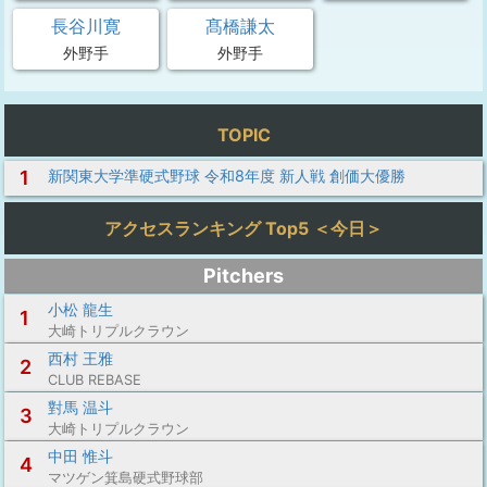
長谷川寛
髙橋謙太
外野手
外野手
TOPIC
1
新関東大学準硬式野球 令和8年度 新人戦 創価大優勝
アクセスランキング Top5 ＜今日＞
Pitchers
小松 龍生
1
大崎トリプルクラウン
西村 王雅
2
CLUB REBASE
對馬 温斗
3
大崎トリプルクラウン
中田 惟斗
4
マツゲン箕島硬式野球部