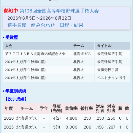
熱戦中
第108回全国高等学校野球選手権大会
2026年8月5日〜2026年8月22日
選手名鑑
組み合わせ
日程・結果
• 受賞歴
大会
チーム
タイトル
第７７回ＪＡＢＡ北海道結成記念大会
北海道ガス
最高殊勲選手賞
2024年 札幌学生秋季(1部)
札幌大
最高殊勲選手賞
2024年 札幌学生秋季(1部)
札幌大
最優秀投手賞
2024年 札幌学生秋季(1部)
札幌大
ベストナイン 投手
• 年度別成績
【投手成績】
登板
対左
対右
年度
チーム
学年
防御率
被打率
勝
敗
(先発)
打者
打者
2026
北海道ガス
-
4(2)
4.800
.250
.250
.250
0
0
2025
北海道ガス
-
5(1)
0.000
.206
.158
.267
1
0