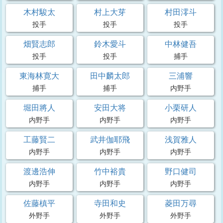
木村駿太
村上大芽
村田澪斗
投手
投手
投手
畑賢志郎
鈴木愛斗
中林健吾
投手
投手
捕手
東海林寛大
田中麟太郎
三浦響
捕手
捕手
内野手
堀田將人
安田大将
小栗研人
内野手
内野手
内野手
工藤賢二
武井伽耶飛
浅賀雅人
内野手
内野手
内野手
渡邊浩伸
竹中裕貴
野口健司
内野手
内野手
内野手
佐藤槙平
寺田和史
菱田万尋
外野手
外野手
外野手