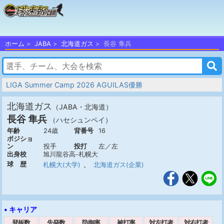
ホーム
JABA
北海道ガス
長谷 隼兵
LIGA Summer Camp 2026 AGUILAS優勝
北海道ガス
（JABA・北海道）
長谷 隼兵
（ハセシュンペイ）
年齢
24歳
背番号
16
ポジショ
ン
投手
投打
左／左
出身校
旭川龍谷高-札幌大
、
球 歴
札幌大(大学)
北海道ガス(企業)
• キャリア
登板数
先発数
防御率
被打率
対左打者
対右打者