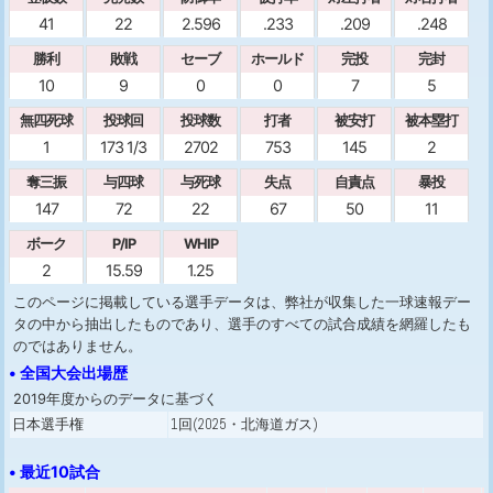
41
22
2.596
.233
.209
.248
勝利
敗戦
セーブ
ホールド
完投
完封
10
9
0
0
7
5
無四死球
投球回
投球数
打者
被安打
被本塁打
1
173 1/3
2702
753
145
2
奪三振
与四球
与死球
失点
自責点
暴投
147
72
22
67
50
11
ボーク
P/IP
WHIP
2
15.59
1.25
このページに掲載している選手データは、弊社が収集した一球速報デー
タの中から抽出したものであり、選手のすべての試合成績を網羅したも
のではありません。
• 全国大会出場歴
2019年度からのデータに基づく
日本選手権
1回(2025・北海道ガス)
• 最近10試合