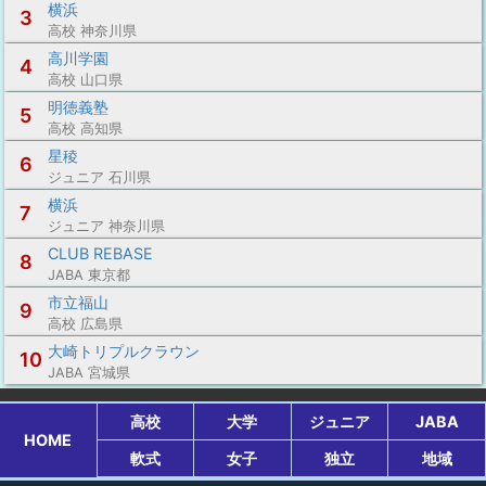
横浜
3
高校 神奈川県
高川学園
4
高校 山口県
明徳義塾
5
高校 高知県
星稜
6
ジュニア 石川県
横浜
7
ジュニア 神奈川県
CLUB REBASE
8
JABA 東京都
市立福山
9
高校 広島県
大崎トリプルクラウン
10
JABA 宮城県
高校
大学
ジュニア
JABA
HOME
軟式
女子
独立
地域