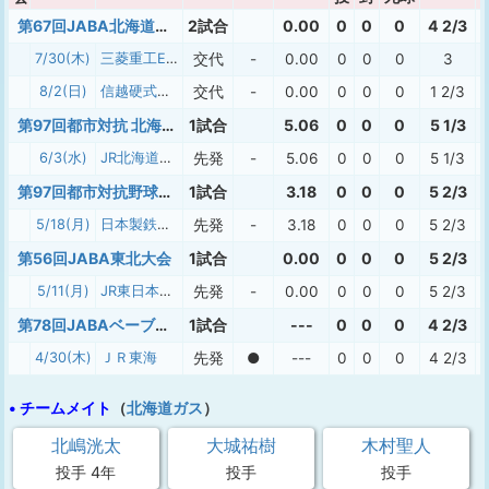
第67回JABA北海道大会
2試合
0.00
0
0
0
4 2/3
7/30(木)
三菱重工East
交代
-
0.00
0
0
0
3
8/2(日)
信越硬式野球クラブ
交代
-
0.00
0
0
0
1 2/3
第97回都市対抗 北海道二次予選
1試合
5.06
0
0
0
5 1/3
6/3(水)
JR北海道硬式野球クラブ
先発
-
5.06
0
0
0
5 1/3
第97回都市対抗野球大会 北海道地区一次予選
1試合
3.18
0
0
0
5 2/3
5/18(月)
日本製鉄室蘭シャークス
先発
-
3.18
0
0
0
5 2/3
第56回JABA東北大会
1試合
0.00
0
0
0
5 2/3
5/11(月)
JR東日本東北
先発
-
0.00
0
0
0
5 2/3
第78回JABAベーブルース杯
1試合
---
0
0
0
4 2/3
4/30(木)
ＪＲ東海
先発
●
---
0
0
0
4 2/3
• チームメイト
（
北海道ガス
）
北嶋洸太
大城祐樹
木村聖人
投手 4年
投手
投手