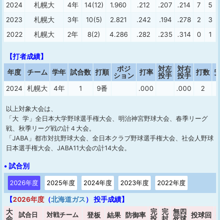
2024
札幌大
4年
14(12)
1.960
.212
.207
.214
7
5
2023
札幌大
3年
10(5)
2.821
.242
.194
.278
2
3
2022
札幌大
2年
8(2)
4.286
.282
.235
.314
0
1
【打者成績】
ポジ
対左
対右
年度
チーム
学年
試合数
打順
打率
打数
ション
投手
投手
2024
札幌大
4年
1
9番
.000
.000
2
以上対象大会は、
「大 学」全日本大学野球選手権大会、明治神宮野球大会、春季リーグ
戦、秋季リーグ戦の計４大会。
「JABA」都市対抗野球大会、全日本クラブ野球選手権大会、社会人野球
日本選手権大会、JABA11大会の計14大会。
• 試合別
2026年度
2025年度
2024年度
2023年度
2022年度
【
2026年度
（
北海道ガス
） 投手成績】
大
完
完
無四
試合日
対戦チーム
登板
結果
防御率
投球回
会
投
封
死球