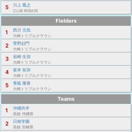
川上 鳳之
5
CLUB REBASE
Fielders
西川 元気
1
大崎トリプルクラウン
菅野赳門
2
大崎トリプルクラウン
岩崎 生弥
3
大崎トリプルクラウン
坂本 拓弥
4
大崎トリプルクラウン
青砥 隆善
5
大崎トリプルクラウン
Teams
沖縄尚学
1
高校 沖縄県
日南学園
2
高校 宮崎県