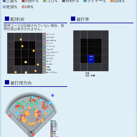
■
三振%
■
内野F%
■
ゴロ%
■
外野F%
■
ライナー%
■
四球%
■
死球%
■
HR%
配球(8)
被打率
投球コースが記録されていない場合、投
球位置は表示されません。
.000
0-1
被打球方向