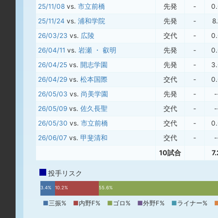
25/11/08
vs.
市立前橋
先発
-
0
25/11/24
vs.
浦和学院
先発
-
8
26/03/23
vs.
広陵
交代
-
0
26/04/11
vs.
岩瀬 ・ 叡明
先発
-
0
26/04/25
vs.
開志学園
先発
-
3
26/04/29
vs.
松本国際
交代
-
0
26/05/03
vs.
尚美学園
先発
-
-
26/05/09
vs.
佐久長聖
交代
-
-
26/05/30
vs.
市立前橋
交代
-
0
26/06/07
vs.
甲斐清和
交代
-
-
10試合
7
投手リスク
3.4%
10.2%
55.6%
■
三振%
■
内野F%
■
ゴロ%
■
外野F%
■
ライナー%