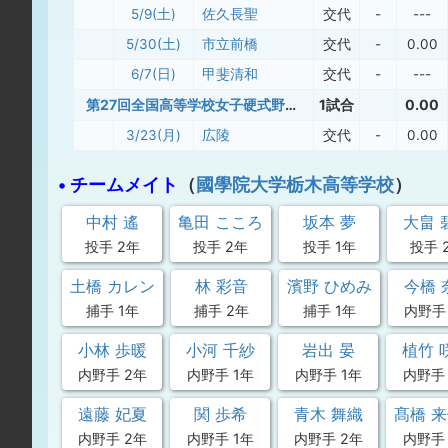
5/9(土)
佐久長聖
交代
-
---
5/30(土)
市立前橋
交代
-
0.00
6/7(日)
甲斐清和
交代
-
---
第27回全国高等学校女子硬式野球選抜大会
1試合
0.00
3/23(月)
広陵
交代
-
0.00
• チームメイト
（
國學院大学栃木高等学校
）
中村 遙
亀田 こころ
坂本 夢
大畠 
投手 2年
投手 2年
投手 1年
投手 
土橋 カレン
林 彩音
濱野 ひめみ
今橋 
捕手 1年
捕手 2年
捕手 1年
内野手
小林 歩暖
小河 千紗
岩出 晏
植竹 
内野手 2年
内野手 1年
内野手 1年
内野手 
遠藤 妃夏
関 歩希
青木 舞織
髙橋 
内野手 2年
内野手 1年
内野手 2年
内野手 