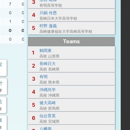
3
7
0
1
21.00
有明高等学校
川鍋 伶恩
0
0
0
0.00
4
長崎日本大学高等学校
1
0
0
0.00
狩野 蓮義
5
0
0
0
0.00
高崎健康福祉大学高崎高等学校
0
0
0
0.00
Teams
鶴岡東
1
高校 山形県
長崎日大
実
2
高校 長崎県
年
有明
3
叶
高校 熊本県
沖縄尚学
年
4
高校 沖縄県
絵
健大高崎
5
年
高校 群馬県
仙台育英
6
咲
高校 宮城県
年
八幡商