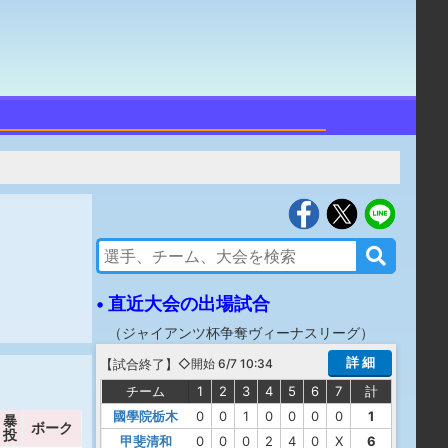
• 直近大会の出場試合
（
ジャイアンツ杯争奪ヴィーナスリーグ
）
詳 細
【
試合終了
】
◇開始 6/7 10:34
チーム
1
2
3
4
5
6
7
計
國學院栃木
0
0
1
0
0
0
0
1
暴
ボーク
投
甲斐清和
0
0
0
2
4
0
X
6