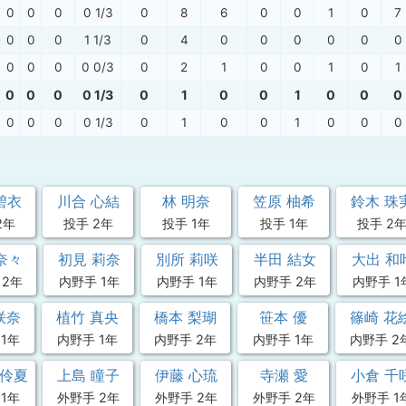
0
0
0
0 1/3
0
8
6
0
0
1
0
7
0
0
0
1 1/3
0
4
0
0
0
0
0
0
0
0
0
0 0/3
0
2
1
0
0
1
0
1
0
0
0
0 1/3
0
1
0
0
1
0
0
0
0
0
0
0 1/3
0
1
0
0
1
0
0
0
碧衣
川合 心結
林 明奈
笠原 柚希
鈴木 珠
2年
投手 2年
投手 1年
投手 1年
投手 2
奈々
初見 莉奈
別所 莉咲
半田 結女
大出 和
 2年
内野手 1年
内野手 1年
内野手 2年
内野手 1
咲奈
植竹 真央
橋本 梨瑚
笹本 優
篠崎 花
1年
内野手 1年
内野手 2年
内野手 1年
内野手 2
来伶夏
上島 瞳子
伊藤 心琉
寺瀬 愛
小倉 千
1年
外野手 2年
外野手 2年
外野手 2年
外野手 1