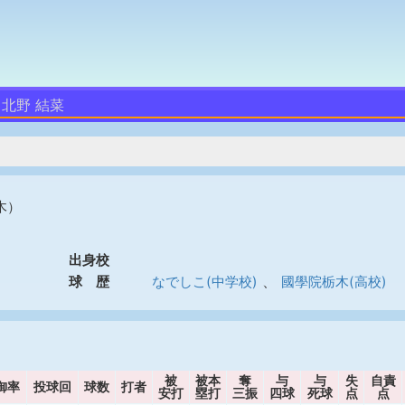
北野 結菜
木）
出身校
、
球 歴
なでしこ(中学校)
國學院栃木(高校)
被
被本
奪
与
与
失
自責
御率
投球回
球数
打者
安打
塁打
三振
四球
死球
点
点