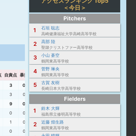
アクセスランキング Top5
＜今日＞
Pitchers
石垣 聡志
1
高崎健康福祉大学高崎高等学校
高部 陸
2
聖隷クリストファー高等学校
小山 蒼空
3
鶴岡東高等学校
菅野 琳央
4
点
自責点
暴投
ボーク
鶴岡東高等学校
WHIP
古賀 友樹
5
3
0
0
5.25
長崎日本大学高等学校
3
0
0
5.25
Fielders
9
0
1
1.86
鈴木 大輝
1
0
0
0
1.00
福島県立修明高等学校
近藤 煌生路
1
0
0
1.33
2
鶴岡東高等学校
0
0
0
1.00
永田 晴輝