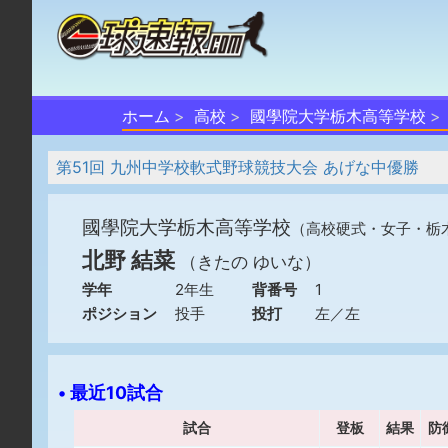
ホーム
高校
國學院大学栃木高等学校
第51回 九州中学校軟式野球競技大会 あげな中優勝
國學院大学栃木高等学校
（高校硬式・女子・栃
北野 結菜
（きたの ゆいな）
学年
2年生
背番号
1
ポジション
投手
投打
左／左
• 最近10試合
試合
登板
結果
防