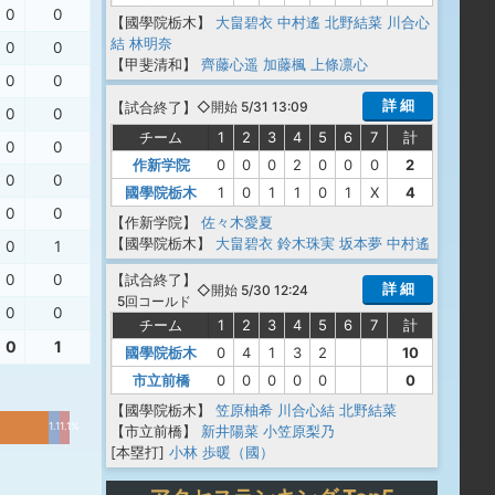
0
0
【國學院栃木】
大畠碧衣
中村遙
北野結菜
川合心
結
林明奈
0
0
【甲斐清和】
齊藤心遥
加藤楓
上條凛心
0
0
詳 細
【
試合終了
】
◇開始 5/31 13:09
0
0
チーム
1
2
3
4
5
6
7
計
0
0
作新学院
0
0
0
2
0
0
0
2
0
0
國學院栃木
1
0
1
1
0
1
X
4
0
0
【作新学院】
佐々木愛夏
【國學院栃木】
大畠碧衣
鈴木珠実
坂本夢
中村遙
0
1
0
0
【
試合終了
】
詳 細
◇開始 5/30 12:24
5回コールド
0
0
チーム
1
2
3
4
5
6
7
計
0
1
國學院栃木
0
4
1
3
2
10
市立前橋
0
0
0
0
0
0
【國學院栃木】
笠原柚希
川合心結
北野結菜
1.1%
1.1%
【市立前橋】
新井陽菜
小笠原梨乃
[本塁打]
小林 歩暖（國）