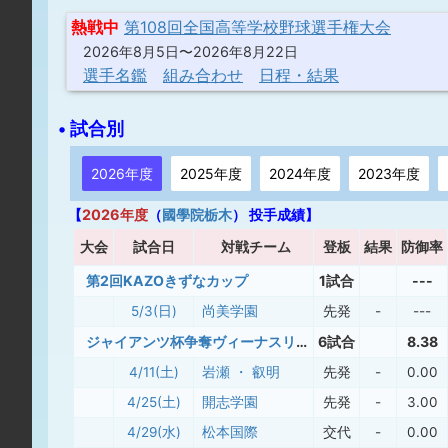
熱戦中
第108回全国高等学校野球選手権大会
2026年8月5日〜2026年8月22日
選手名鑑
組み合わせ
日程・結果
• 試合別
2026年度
2025年度
2024年度
2023年度
【
2026年度
（
國學院栃木
） 投手成績】
大
会
試合日
対戦チーム
登板
結果
防御率
第2回KAZOきずなカップ
1試合
---
5/3(日)
尚美学園
先発
-
---
ジャイアンツ杯争奪ヴィーナスリーグ
6試合
8.38
4/11(土)
岩瀬 ・ 叡明
先発
-
0.00
4/25(土)
開志学園
先発
-
3.00
4/29(水)
松本国際
交代
-
0.00