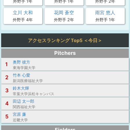
外野手 1年
外野手 1年
外野手 2年
立川 大和
花岡 蒼空
雨宮 悠人
外野手 4年
外野手 2年
外野手 1年
アクセスランキング Top5 ＜今日＞
Pitchers
奥野 彼方
1
東海学園大学
竹本 心愛
2
新潟医療福祉大学
鈴木大輝
3
常葉大学浜松キャンパス
田辺 太一郎
4
関西福祉大学
宮原 廉
5
近畿大学
Fielders