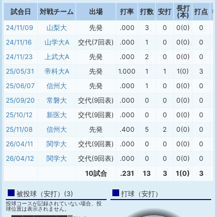
長打
試合日
対戦チーム
出場
打率
打数
安打
打点
(本)
24/11/09
山梨大
先発
.000
3
0
0(0)
0
24/11/16
山学大A
交代(7回表)
.000
1
0
0(0)
0
24/11/23
上武大A
先発
.000
2
0
0(0)
0
25/05/31
帝科大A
先発
1.000
1
1
1(0)
3
25/06/07
信州大
先発
.000
1
0
0(0)
0
25/09/20
常磐大
交代(9回表)
.000
0
0
0(0)
0
25/10/12
新医大
交代(9回裏)
.000
0
0
0(0)
0
25/11/08
信州大
先発
.400
5
2
0(0)
0
26/04/11
関学大
交代(9回裏)
.000
0
0
0(0)
0
26/04/12
関学大
交代(9回表)
.000
0
0
0(0)
0
10試合
.231
13
3
1(0)
3
被投球（安打）(3)
打球（安打）
投球コースが記録されていない場合、投
球位置は表示されません。