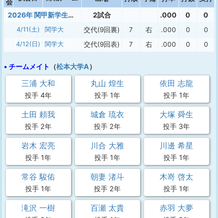
会
2026年 関甲新学生春季1部
2試合
.000
0
0
4/11(土)
関学大
交代(9回裏)
7
右
.000
0
0
4/12(日)
関学大
交代(9回表)
7
右
.000
0
0
• チームメイト
（
松本大学A
）
三浦 大和
丸山 煌生
依田 志龍
投手 4年
投手 1年
投手 1年
土田 頼我
城倉 琉衣
大塚 舜生
投手 2年
投手 2年
投手 3年
岩木 宏亮
川合 大雅
川邊 希星
投手 1年
投手 1年
投手 1年
常谷 駿佑
朝妻 渚斗
木嵜 啓太
投手 1年
投手 2年
投手 1年
滝沢 一樹
百瀬 太貴
赤羽 大夢