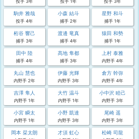
投手 3年
投手 1年
投手 3年
駒井 雅哉
小森 結斗
星野 和斗
投手 4年
捕手 2年
捕手 1年
桁谷 響己
渡邊 竜真
猿田 和勢
捕手 3年
捕手 4年
捕手 1年
田中 陸
髙地 隼都
上村 泰雅
捕手 4年
捕手 3年
内野手 4年
丸山 慧也
伊藤 光輝
倉方 幹弥
内野手 2年
内野手 3年
内野手 4年
吉澤 隼人
大竹 温斗
小中沢 睦己
内野手 1年
内野手 1年
内野手 3年
小宮 瞬太
小野 凱達
尾崎 遥
内野手 1年
内野手 3年
内野手 3年
岡本 栞太朗
才須 虹心
松崎 司龍