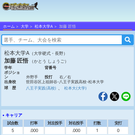
ホーム
大学
松本大学A
加藤 匠悟
松本大学A
（大学硬式・長野）
加藤 匠悟
（かとう しょうご）
学年
背番号
ポジショ
ン
外野手
投打
右／右
出身校
世田谷区上祖師谷-八王子実践高校-松本大学
、
球 歴
八王子実践(高校)
松本大(大学)
• キャリア
試合数
打率
対左投手
対右投手
打数
安打
5
.000
.000
1
0