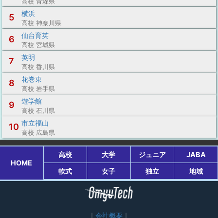
高校 青森県
横浜
5
高校 神奈川県
仙台育英
6
高校 宮城県
英明
7
高校 香川県
花巻東
8
高校 岩手県
遊学館
9
高校 石川県
市立福山
10
高校 広島県
高校
大学
ジュニア
JABA
HOME
軟式
女子
独立
地域
会社概要