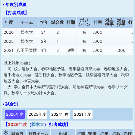
• 年度別成績
【打者成績】
ポジ
対左
対右
年度
チーム
学年
試合数
打順
打率
打
ション
投手
投手
2026
松本大
3年
2
右
.000
0
2025
松本大
2年
1
右
.000
0
2021
八王子実践
1年
2
9番
右
.000
.000
1
以上対象大会は、
「高 校」選抜大会、春季地区予選、春季都道府県大会、春季地区大会、
選手権地方大会、選手権大会、秋季地区予選、秋季都道府県大会、秋季
地区大会、神宮大会。
「大 学」全日本大学野球選手権大会、明治神宮野球大会、春季リーグ
戦、秋季リーグ戦の計４大会。
• 試合別
2026年度
2025年度
2024年度
2021年度
【
2026年度
（
松本大
） 打者成績】
大
試合日
対戦チーム
出場
打順
守備
打率
打数
安打