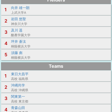
向井 雄一朗
1
上武大学A
岩田 悠聖
2
神奈川大学
及川 遥
3
酪農学園大学
坪井 蒼汰
4
桐蔭横浜大学
須藤 彪
5
桐蔭横浜大学
Teams
東日大昌平
1
高校 福島県
沖縄尚学
2
高校 沖縄県
関東第一
3
高校 東京都
青森山田
4