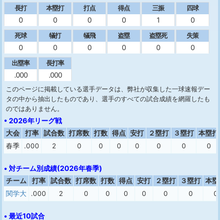
長打
本塁打
打点
得点
三振
四球
0
0
0
0
1
0
死球
犠打
犠飛
盗塁
盗塁死
失策
0
0
0
0
0
0
出塁率
長打率
.000
.000
このページに掲載している選手データは、弊社が収集した一球速報デー
タの中から抽出したものであり、選手のすべての試合成績を網羅したも
のではありません。
• 2026年リーグ戦
大会
打率
試合数
打席数
打数
得点
安打
２塁打
３塁打
本塁打
春季
.000
2
0
0
0
0
0
0
0
• 対チーム別成績(2026年春季)
チーム
打率
試合数
打席数
打数
得点
安打
２塁打
３塁打
本塁
関学大
.000
2
0
0
0
0
0
0
0
• 最近10試合