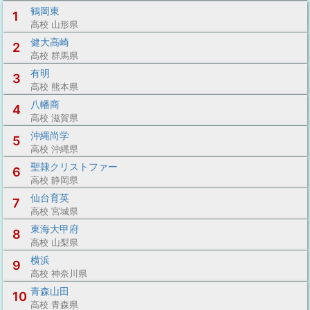
鶴岡東
1
高校 山形県
健大高崎
2
高校 群馬県
有明
3
高校 熊本県
八幡商
4
高校 滋賀県
沖縄尚学
5
高校 沖縄県
聖隷クリストファー
6
高校 静岡県
仙台育英
7
高校 宮城県
東海大甲府
8
高校 山梨県
横浜
9
高校 神奈川県
青森山田
10
高校 青森県