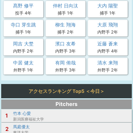
髙野 修平
仲村 日向汰
大内 陽聖
投手 4年
捕手 1年
捕手 1年
寺口 芽生跳
柳生 翔海
大原 飛翔
捕手 1年
捕手 2年
内野手 2年
岡吉 大埜
濱口 友希
近藤 蒼来
内野手 2年
内野手 3年
内野手 4年
中居 健太
有岡 侑哉
清水 来翔
外野手 1年
外野手 3年
外野手 2年
アクセスランキング Top5 ＜今日＞
Pitchers
竹本 心愛
1
新潟医療福祉大学
馬庭優太
2
東洋大学