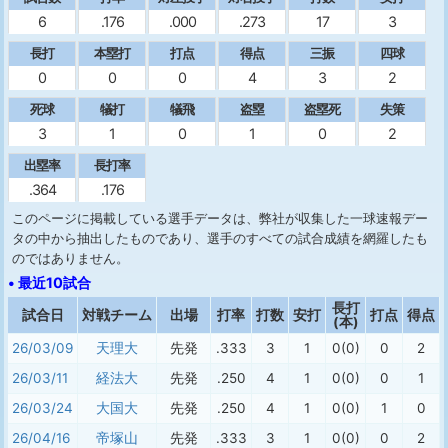
6
.176
.000
.273
17
3
長打
本塁打
打点
得点
三振
四球
0
0
0
4
3
2
死球
犠打
犠飛
盗塁
盗塁死
失策
3
1
0
1
0
2
出塁率
長打率
.364
.176
このページに掲載している選手データは、弊社が収集した一球速報デー
タの中から抽出したものであり、選手のすべての試合成績を網羅したも
のではありません。
• 最近10試合
長打
試合日
対戦チーム
出場
打率
打数
安打
打点
得点
(本)
26/03/09
天理大
先発
.333
3
1
0(0)
0
2
26/03/11
経法大
先発
.250
4
1
0(0)
0
1
26/03/24
大国大
先発
.250
4
1
0(0)
1
0
26/04/16
帝塚山
先発
.333
3
1
0(0)
0
2