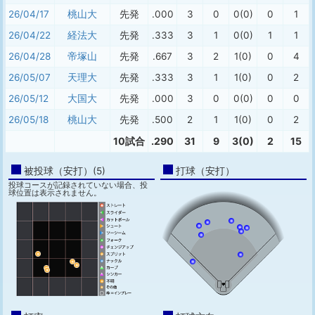
26/04/17
桃山大
先発
.000
3
0
0(0)
0
1
26/04/22
経法大
先発
.333
3
1
0(0)
1
1
26/04/28
帝塚山
先発
.667
3
2
1(0)
0
4
26/05/07
天理大
先発
.333
3
1
1(0)
0
2
26/05/12
大国大
先発
.000
3
0
0(0)
0
0
26/05/18
桃山大
先発
.500
2
1
1(0)
0
2
10試合
.290
31
9
3(0)
2
15
被投球（安打）(5)
打球（安打）
投球コースが記録されていない場合、投
球位置は表示されません。