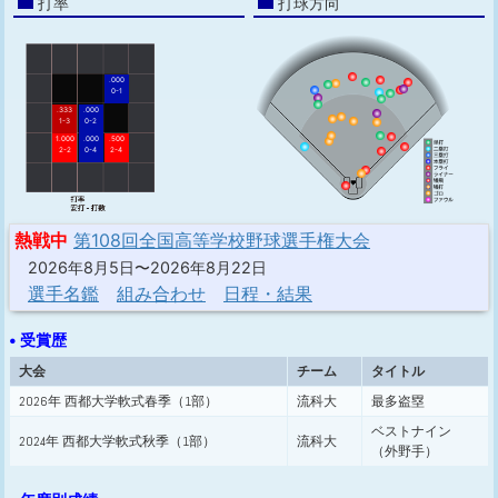
打率
打球方向
.000
0-1
.333
.000
1-3
0-2
1.000
.000
.500
2-2
0-4
2-4
熱戦中
第108回全国高等学校野球選手権大会
2026年8月5日〜2026年8月22日
選手名鑑
組み合わせ
日程・結果
• 受賞歴
大会
チーム
タイトル
2026年 西都大学軟式春季（1部）
流科大
最多盗塁
ベストナイン
2024年 西都大学軟式秋季（1部）
流科大
（外野手）