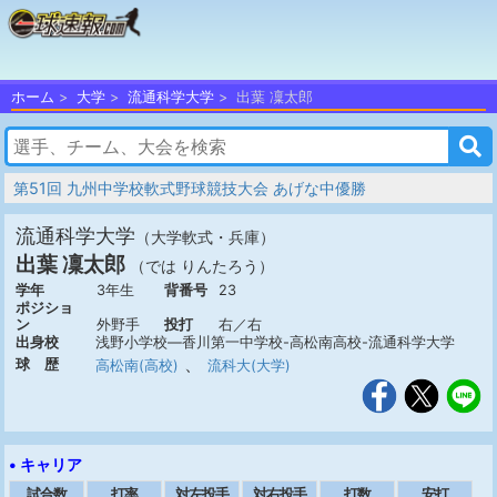
ホーム
大学
流通科学大学
出葉 凜太郎
第51回 九州中学校軟式野球競技大会 あげな中優勝
流通科学大学
（大学軟式・兵庫）
出葉 凜太郎
（では りんたろう）
学年
3年生
背番号
23
ポジショ
ン
外野手
投打
右／右
出身校
浅野小学校―香川第一中学校-高松南高校-流通科学大学
、
球 歴
高松南(高校)
流科大(大学)
• キャリア
試合数
打率
対左投手
対右投手
打数
安打