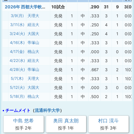
2026年 西都大学軟式春季（1部）
10試合
.290
31
9
3(0)
3/9(月)
天理大
先発
1
中
.333
3
1
0(0)
3/11(水)
経法大
先発
1
中
.250
4
1
0(0)
3/24(火)
大国大
先発
1
中
.250
4
1
0(0)
4/16(木)
帝塚山
先発
1
中
.333
3
1
0(0)
4/17(金)
桃山大
先発
1
中
.000
3
0
0(0)
4/22(水)
経法大
先発
1
中
.333
3
1
0(0)
4/28(火)
帝塚山
先発
1
中
.667
3
2
1(0)
5/7(木)
天理大
先発
1
中
.333
3
1
1(0)
5/12(火)
大国大
先発
1
中
.000
3
0
0(0)
5/18(月)
桃山大
先発
1
中
.500
2
1
1(0)
• チームメイト
（
流通科学大学
）
中島 悠希
奥田 真太朗
村口 滉斗
投手 2年
投手 1年
投手 3年