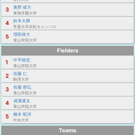
奥野 彼方
3
東海学園大学
鈴木大輝
4
常葉大学浜松キャンパス
増田倖大
5
青山学院大学
Fielders
中平稜也
1
青山学院大学
佐藤 仁
2
駒澤大学
佐藤 慈弘
3
青山学院大学
成瀬遼太
4
青山学院大学
橋本 航河
5
中央大学
Teams