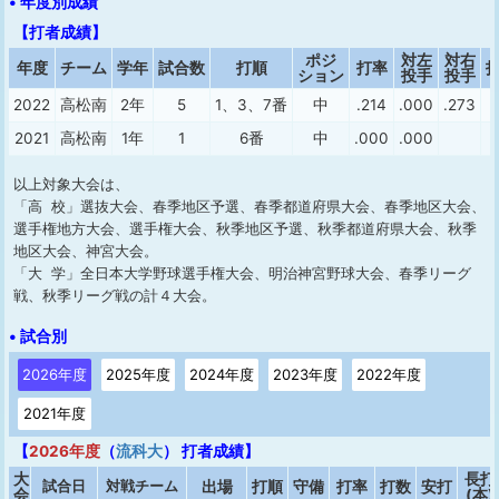
• 年度別成績
【打者成績】
ポジ
対左
対右
年度
チーム
学年
試合数
打順
打率
ション
投手
投手
2022
高松南
2年
5
1、3、7番
中
.214
.000
.273
2021
高松南
1年
1
6番
中
.000
.000
以上対象大会は、
「高 校」選抜大会、春季地区予選、春季都道府県大会、春季地区大会、
選手権地方大会、選手権大会、秋季地区予選、秋季都道府県大会、秋季
地区大会、神宮大会。
「大 学」全日本大学野球選手権大会、明治神宮野球大会、春季リーグ
戦、秋季リーグ戦の計４大会。
• 試合別
2026年度
2025年度
2024年度
2023年度
2022年度
2021年度
【
2026年度
（
流科大
） 打者成績】
大
長打
試合日
対戦チーム
出場
打順
守備
打率
打数
安打
会
(本)