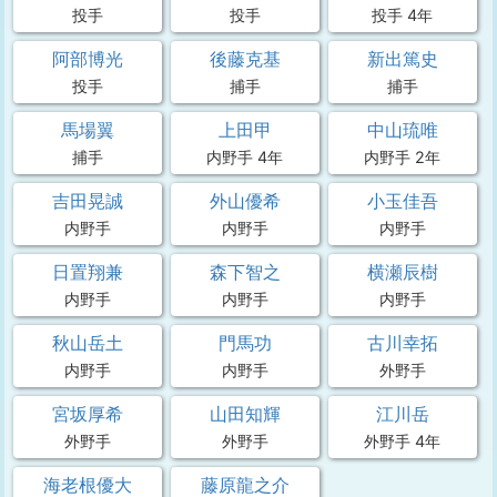
投手
投手
投手 4年
阿部博光
後藤克基
新出篤史
投手
捕手
捕手
馬場翼
上田甲
中山琉唯
捕手
内野手 4年
内野手 2年
吉田晃誠
外山優希
小玉佳吾
内野手
内野手
内野手
日置翔兼
森下智之
横瀬辰樹
内野手
内野手
内野手
秋山岳土
門馬功
古川幸拓
内野手
内野手
外野手
宮坂厚希
山田知輝
江川岳
外野手
外野手
外野手 4年
海老根優大
藤原龍之介