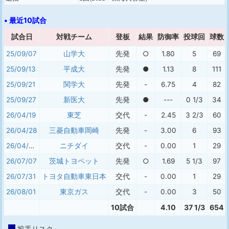
• 最近10試合
試合日
対戦チーム
登板
結果
防御率
投球回
球数
25/09/07
山学大
先発
○
1.80
5
69
25/09/13
平成大
先発
●
1.13
8
111
25/09/21
関学大
先発
-
6.75
4
82
25/09/27
新医大
先発
●
---
0 1/3
34
26/04/19
東芝
交代
-
2.45
3 2/3
60
26/04/28
三菱自動車岡崎
先発
-
3.00
6
93
26/04/30
ニチダイ
交代
-
0.00
1
29
26/07/07
茨城トヨペット
先発
○
1.69
5 1/3
97
26/07/31
トヨタ自動車東日本
交代
-
0.00
1
29
26/08/01
東京ガス
交代
-
0.00
3
50
10試合
4.10
37 1/3
654