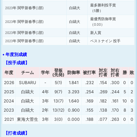
最多勝利投手賞
2023年 関甲新春季(1部)
白鷗大
（5勝）
最優秀防御率賞
2023年 関甲新春季(1部)
白鷗大
（0.00）
2023年 関甲新春季(1部)
白鷗大
新人賞
2023年 関甲新春季(1部)
白鷗大
ベストナイン 投手
• 年度別成績
【投手成績】
登板
対左
対右
年度
チーム
学年
防御率
被打率
勝
敗
(先発)
打者
打者
2026
SUBARU
-
5(1)
1.841
.232
.154
.300
0
0
2025
白鷗大
4年
9(7)
3.293
.254
.269
.244
5
2
2024
白鷗大
3年
13(7)
1.640
.169
.182
.161
10
0
2023
白鷗大
2年
13(12)
0.900
.155
.138
.170
8
3
2021
東海大菅生
3年
3(0)
0.000
.188
.077
.263
0
0
【打者成績】