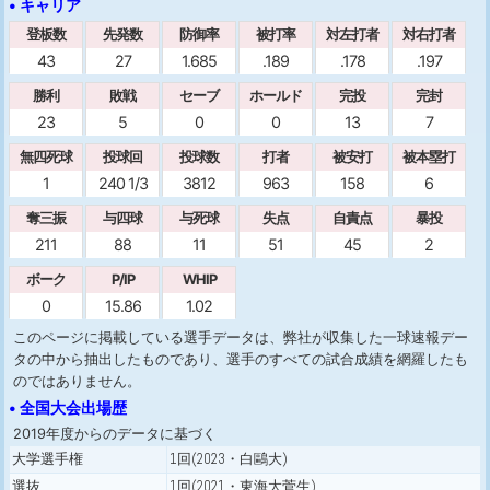
• キャリア
登板数
先発数
防御率
被打率
対左打者
対右打者
43
27
1.685
.189
.178
.197
勝利
敗戦
セーブ
ホールド
完投
完封
23
5
0
0
13
7
無四死球
投球回
投球数
打者
被安打
被本塁打
1
240 1/3
3812
963
158
6
奪三振
与四球
与死球
失点
自責点
暴投
211
88
11
51
45
2
ボーク
P/IP
WHIP
0
15.86
1.02
このページに掲載している選手データは、弊社が収集した一球速報デー
タの中から抽出したものであり、選手のすべての試合成績を網羅したも
のではありません。
• 全国大会出場歴
2019年度からのデータに基づく
大学選手権
1回(2023・白鷗大)
選抜
1回(2021・東海大菅生)