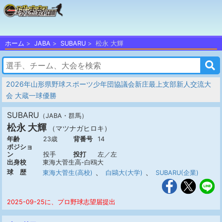
ホーム
JABA
SUBARU
松永 大輝
2026年山形県野球スポーツ少年団協議会新庄最上支部新人交流大
会 大蔵一球優勝
SUBARU
（JABA・群馬）
松永 大輝
（マツナガヒロキ）
年齢
23歳
背番号
14
ポジショ
ン
投手
投打
左／左
出身校
東海大菅生高-白鴎大
、
、
球 歴
東海大菅生(高校)
白鷗大(大学)
SUBARU(企業)
2025-09-25に、プロ野球志望届提出