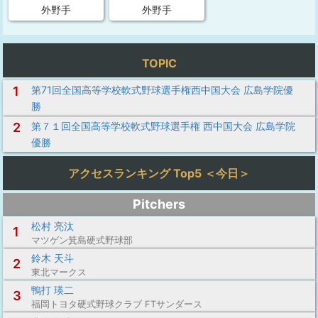
外野手
外野手
TOPIC
1
第71回全国高等学校軟式野球選手権西中国大会 広島学院優
勝
2
第７１回全国高等学校軟式野球選手権 西中国大会 広島学院
優勝
アクセスランキング Top5 ＜今日＞
Pitchers
松村 亮汰
1
マツゲン箕島硬式野球部
鈴木 天斗
2
東北マークス
鴨打 瑛二
3
福岡トヨタ硬式野球クラブ FTサンダース