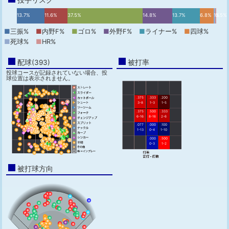
投手リスク
13.7%
11.6%
37.5%
14.8%
13.7%
6.8%
1%
0.5%
■
三振%
■
内野F%
■
ゴロ%
■
外野F%
■
ライナー%
■
四球%
■
死球%
■
HR%
配球(393)
被打率
投球コースが記録されていない場合、投
球位置は表示されません。
.375
.333
.200
3-8
1-3
1-5
.375
.500
.333
6-16
8-16
2-6
.077
.000
.100
1-13
0-4
1-10
.000
.500
0-3
1-2
被打球方向