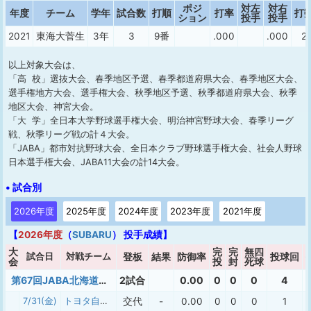
ポジ
対左
対右
年度
チーム
学年
試合数
打順
打率
打
ション
投手
投手
2021
東海大菅生
3年
3
9番
.000
.000
2
以上対象大会は、
「高 校」選抜大会、春季地区予選、春季都道府県大会、春季地区大会、
選手権地方大会、選手権大会、秋季地区予選、秋季都道府県大会、秋季
地区大会、神宮大会。
「大 学」全日本大学野球選手権大会、明治神宮野球大会、春季リーグ
戦、秋季リーグ戦の計４大会。
「JABA」都市対抗野球大会、全日本クラブ野球選手権大会、社会人野球
日本選手権大会、JABA11大会の計14大会。
• 試合別
2026年度
2025年度
2024年度
2023年度
2021年度
【
2026年度
（
SUBARU
） 投手成績】
大
完
完
無四
試合日
対戦チーム
登板
結果
防御率
投球回
会
投
封
死球
第67回JABA北海道大会
2試合
0.00
0
0
0
4
7/31(金)
トヨタ自動車東日本
交代
-
0.00
0
0
0
1