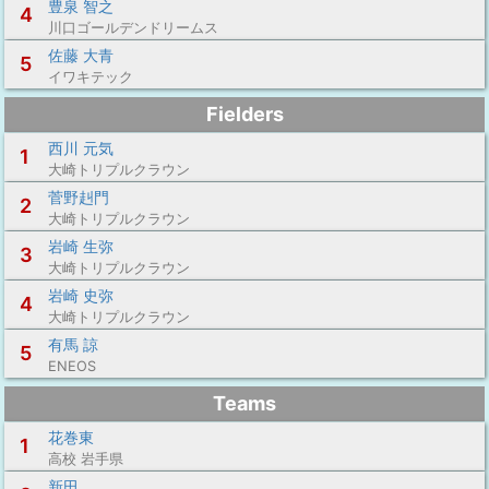
豊泉 智之
4
川口ゴールデンドリームス
佐藤 大青
5
イワキテック
Fielders
西川 元気
1
大崎トリプルクラウン
菅野赳門
2
大崎トリプルクラウン
岩崎 生弥
3
大崎トリプルクラウン
岩崎 史弥
4
大崎トリプルクラウン
有馬 諒
5
ENEOS
Teams
花巻東
1
高校 岩手県
新田