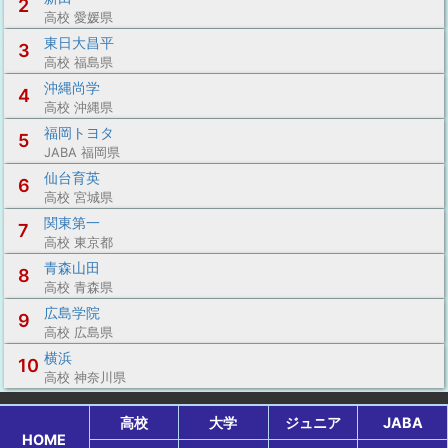
2
高校 愛媛県
東日大昌平
3
高校 福島県
沖縄尚学
4
高校 沖縄県
福岡トヨタ
5
JABA 福岡県
仙台育英
6
高校 宮城県
関東第一
7
高校 東京都
青森山田
8
高校 青森県
広島学院
9
高校 広島県
横浜
10
高校 神奈川県
高校
大学
ジュニア
JABA
HOME