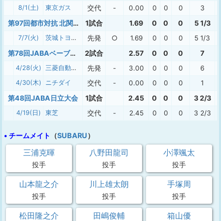
8/1(土)
東京ガス
交代
-
0.00
0
0
0
3
第97回都市対抗 北関東二次予選
1試合
1.69
0
0
0
5 1/3
7/7(火)
茨城トヨペット
先発
○
1.69
0
0
0
5 1/3
第78回JABAベーブルース杯
2試合
2.57
0
0
0
7
4/28(火)
三菱自動車岡崎
先発
-
3.00
0
0
0
6
4/30(木)
ニチダイ
交代
-
0.00
0
0
0
1
第48回JABA日立大会
1試合
2.45
0
0
0
3 2/3
4/19(日)
東芝
交代
-
2.45
0
0
0
3 2/3
• チームメイト
（
SUBARU
）
三浦克暉
八野田龍司
小澤颯太
投手
投手
投手
山本龍之介
川上雄太朗
手塚周
投手
投手
投手
松田隆之介
田嶋俊輔
箱山優