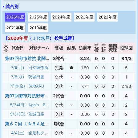
• 試合別
2026年度
2025年度
2024年度
2023年度
2022年度
2021年度
2019年度
【
2026年度
（
ＪＲ水戸
） 投手成績】
大
完
完
無四
試合日
対戦チーム
登板
結果
防御率
投球回
会
投
封
死球
第97回都市対抗 北関東二次予選
3試合
3.24
0
0
0
8 1/3
7/6(月)
日立製作所
先発
●
1.80
0
0
0
5
7/8(水)
茨城日産
交代
-
0.00
0
0
0
1
7/10(金)
SUBARU
交代
-
7.71
0
0
0
2 1/3
第97回都市対抗野球 茨城県大会
2試合
0.00
0
0
0
4
5/24(日)
Again Baseball Club
交代
-
0.00
0
0
0
2
5/31(日)
茨城日産
交代
-
0.00
0
0
0
2
第６７回 ＪＡＢＡ足利市長杯大会
1試合
0.00
0
0
0
4
4/4(土)
全足利クラブ
交代
-
0.00
0
0
0
4