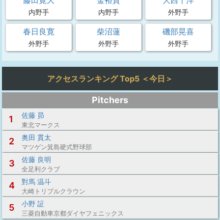
藤田寛大
金裕貴
大西千洋
内野手
内野手
外野手
春日良寛
柴沼蓮
磯部晃喜
外野手
外野手
外野手
アクセスランキング Top5 ＜今日＞
Pitchers
佐藤 昴
1
東北マークス
奥田 貫太
2
マツゲン箕島硬式野球部
佐藤 良明
3
全足利クラブ
對馬 温斗
4
大崎トリプルクラウン
小野 証
5
三菱自動車京都ダイヤフェニックス