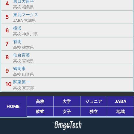
東日大昌平
4
高校 福島県
東北マークス
5
JABA 宮城県
横浜
6
高校 神奈川県
有明
7
高校 熊本県
仙台育英
8
高校 宮城県
鶴岡東
9
高校 山形県
関東第一
10
高校 東京都
高校
大学
ジュニア
JABA
HOME
軟式
女子
独立
地域