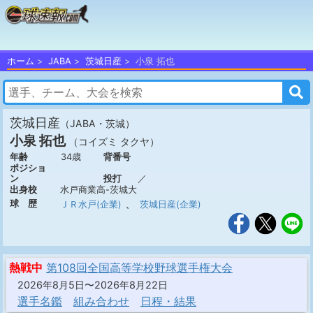
ホーム
JABA
茨城日産
小泉 拓也
茨城日産
（JABA・茨城）
小泉 拓也
（コイズミ タクヤ）
年齢
34歳
背番号
ポジショ
ン
投打
／
出身校
水戸商業高-茨城大
、
球 歴
ＪＲ水戸(企業)
茨城日産(企業)
熱戦中
第108回全国高等学校野球選手権大会
2026年8月5日〜2026年8月22日
選手名鑑
組み合わせ
日程・結果