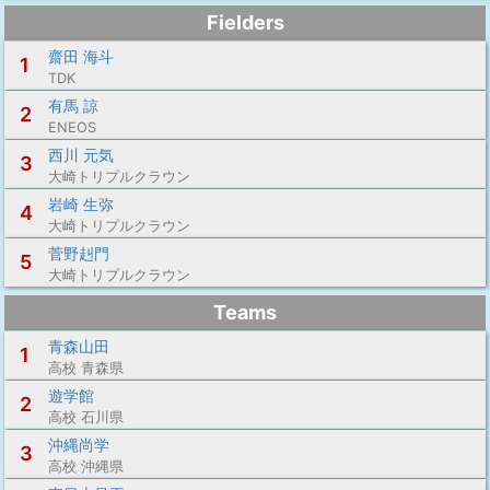
Fielders
齋田 海斗
1
TDK
有馬 諒
2
ENEOS
西川 元気
3
大崎トリプルクラウン
岩崎 生弥
4
大崎トリプルクラウン
菅野赳門
5
大崎トリプルクラウン
Teams
青森山田
1
高校 青森県
遊学館
2
高校 石川県
沖縄尚学
3
高校 沖縄県