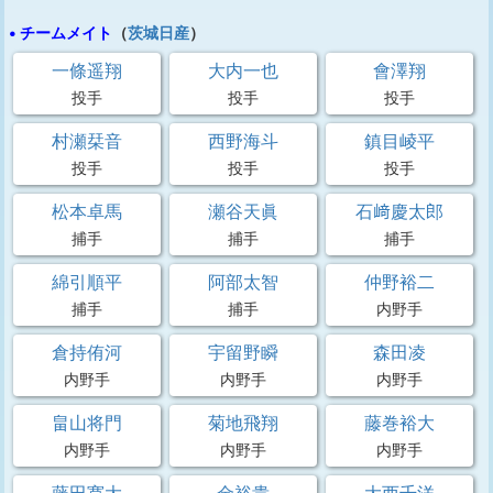
• チームメイト
（
茨城日産
）
一條遥翔
大内一也
會澤翔
投手
投手
投手
村瀬栞音
西野海斗
鎮目崚平
投手
投手
投手
松本卓馬
瀬谷天眞
石﨑慶太郎
捕手
捕手
捕手
綿引順平
阿部太智
仲野裕二
捕手
捕手
内野手
倉持侑河
宇留野瞬
森田凌
内野手
内野手
内野手
畠山将門
菊地飛翔
藤巻裕大
内野手
内野手
内野手