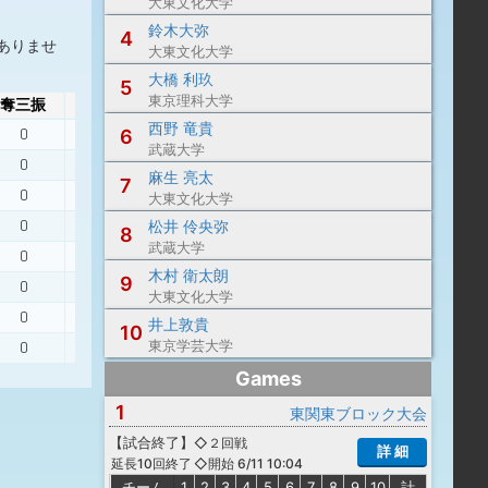
大東文化大学
鈴木大弥
4
ありませ
大東文化大学
大橋 利玖
5
東京理科大学
奪三振
失点
自責点
打数
打点
安打
長打(本
西野 竜貴
0
0
0
0
0
0
0(0)
6
武蔵大学
0
0
0
0
0
0
0(0)
麻生 亮太
7
0
0
0
0
0
0
0(0)
大東文化大学
0
0
0
0
0
0
0(0)
松井 伶央弥
8
武蔵大学
0
0
0
0
0
0
0(0)
木村 衛太朗
9
0
0
0
0
0
0
0(0)
大東文化大学
0
0
0
0
0
0
0(0)
井上敦貴
10
東京学芸大学
0
0
0
0
0
0
0(0)
Games
1
東関東ブロック大会
【
試合終了
】
◇２回戦
詳 細
◇開始 6/11 10:04
延長10回終了
チーム
1
2
3
4
5
6
7
8
9
10
計