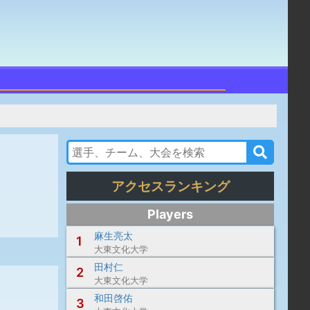
アクセスランキング
Players
麻生亮太
1
大東文化大学
田村仁
2
大東文化大学
和田啓佑
3