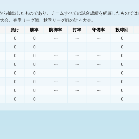
から抽出したものであり、チームすべての試合成績を網羅したものでは
球大会、春季リーグ戦、秋季リーグ戦の計４大会。
負け
勝率
防御率
打率
守備率
投球回
0
0
---
---
---
0
0
0
---
---
---
0
0
0
---
---
---
0
0
0
---
---
---
0
0
0
---
---
---
0
0
0
---
---
---
0
0
0
---
---
---
0
0
0
---
---
---
0