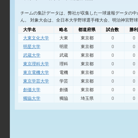
チームの集計データは、弊社が収集した一球速報データの中
ん。 対象大会は、全日本大学野球選手権大会、明治神宮野
大学名
略名
都道府県
試合数
勝利
大東文化大学
大東
東京都
0
0
明星大学
明星
東京都
0
0
武蔵大学
武蔵
東京都
0
0
東京理科大学
理科
東京都
0
0
東京電機大学
電機
東京都
0
0
東京学芸大学
学芸
東京都
0
0
創価大学
創価
東京都
0
0
獨協大学
獨協
埼玉県
0
0