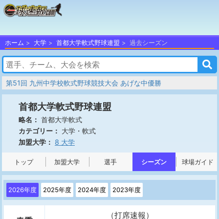
ホーム
大学
首都大学軟式野球連盟
過去シーズン
第51回 九州中学校軟式野球競技大会 あげな中優勝
首都大学軟式野球連盟
首都大学軟式
略名：
大学・軟式
カテゴリー：
8 大学
加盟大学：
トップ
加盟大学
選手
シーズン
球場ガイド
2026年度
2025年度
2024年度
2023年度
（打席速報）