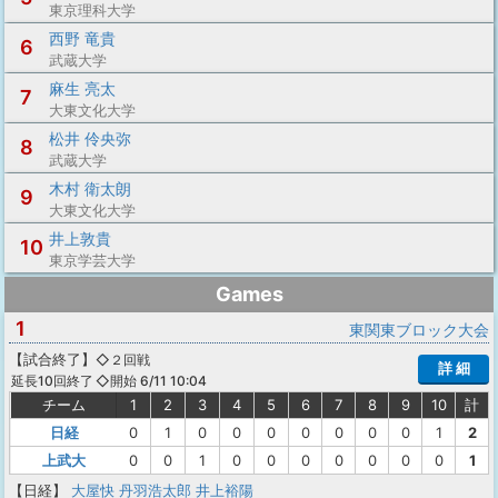
東京理科大学
西野 竜貴
6
武蔵大学
麻生 亮太
7
大東文化大学
松井 伶央弥
8
武蔵大学
木村 衛太朗
9
大東文化大学
井上敦貴
10
東京学芸大学
Games
1
東関東ブロック大会
【
試合終了
】
◇２回戦
詳 細
◇開始 6/11 10:04
延長10回終了
チーム
1
2
3
4
5
6
7
8
9
10
計
日経
0
1
0
0
0
0
0
0
0
1
2
上武大
0
0
1
0
0
0
0
0
0
0
1
【日経】
大屋快
丹羽浩太郎
井上裕陽