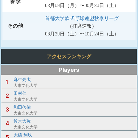
春季
03月09日（月）〜05月30日（土）
首都大学軟式野球連盟秋季リーグ
その他
（打席速報）
08月29日（土）〜10月24日（土）
アクセスランキング
Players
麻生亮太
1
大東文化大学
田村仁
2
大東文化大学
和田啓佑
3
大東文化大学
鈴木大弥
4
大東文化大学
大橋 利玖
5