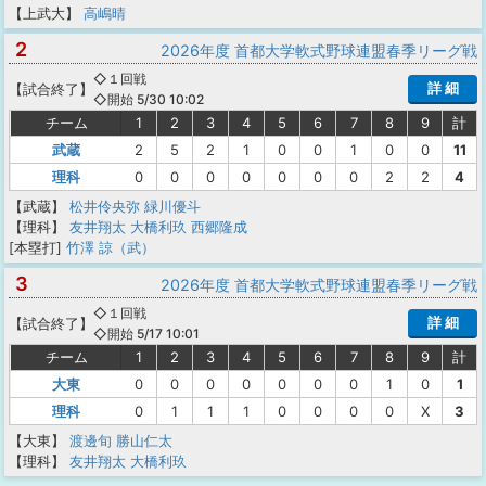
【上武大】
高嶋晴
2
2026年度 首都大学軟式野球連盟春季リーグ戦
◇１回戦
詳 細
【
試合終了
】
◇開始 5/30 10:02
チーム
1
2
3
4
5
6
7
8
9
計
武蔵
2
5
2
1
0
0
1
0
0
11
理科
0
0
0
0
0
0
0
2
2
4
【武蔵】
松井伶央弥
緑川優斗
【理科】
友井翔太
大橋利玖
西郷隆成
[本塁打]
竹澤 諒（武）
3
2026年度 首都大学軟式野球連盟春季リーグ戦
◇１回戦
詳 細
【
試合終了
】
◇開始 5/17 10:01
チーム
1
2
3
4
5
6
7
8
9
計
大東
0
0
0
0
0
0
0
1
0
1
理科
0
1
1
1
0
0
0
0
X
3
【大東】
渡邊旬
勝山仁太
【理科】
友井翔太
大橋利玖