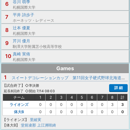
谷川 萌季
6
札幌国際大学
平井 詩歩子
7
ホーネッツ・レディース
辻本 優夏
8
札幌国際大学
芹川 優月
9
駒澤大学附属苫小牧高等学校
真崎 実侑
10
札幌国際大学
Games
1
スイートデコレーションカップ 第11回女子硬式野球北海道大会
【
試合終了
】
◇準決勝
詳 細
◇開始 7/14 08:03
延長8回終了
チーム
1
2
3
4
5
6
7
8
計
ライオンズ
0
0
0
0
0
0
0
3
3
体大B
0
0
0
0
0
0
0
0
0
【ライオンズ】
里綾実
【体大B】
堂前凌那
上江洲咲綺