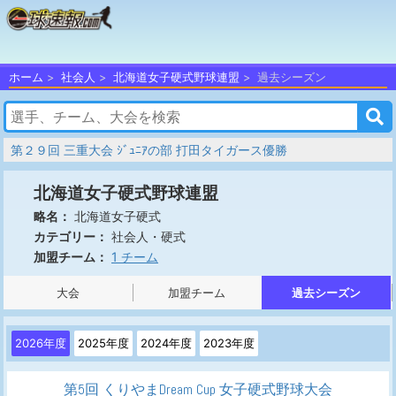
ホーム
社会人
北海道女子硬式野球連盟
過去シーズン
第２９回 三重大会 ｼﾞｭﾆｱの部 打田タイガース優勝
北海道女子硬式野球連盟
北海道女子硬式
略名：
社会人・硬式
カテゴリー：
1 チーム
加盟チーム：
大会
加盟チーム
過去シーズン
2026年度
2025年度
2024年度
2023年度
第5回 くりやまDream Cup 女子硬式野球大会