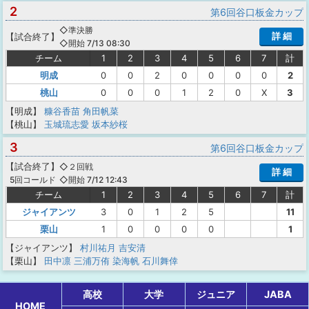
2
第6回谷口板金カップ
◇準決勝
詳 細
【
試合終了
】
◇開始 7/13 08:30
チーム
1
2
3
4
5
6
7
計
明成
0
0
2
0
0
0
0
2
桃山
0
0
0
1
2
0
X
3
【明成】
糠谷香苗
角田帆菜
【桃山】
玉城琉志愛
坂本紗桜
3
第6回谷口板金カップ
【
試合終了
】
◇２回戦
詳 細
◇開始 7/12 12:43
5回コールド
チーム
1
2
3
4
5
6
7
計
ジャイアンツ
3
0
1
2
5
11
栗山
1
0
0
0
0
1
【ジャイアンツ】
村川祐月
吉安清
【栗山】
田中凛
三浦万侑
染海帆
石川舞倖
高校
大学
ジュニア
JABA
HOME