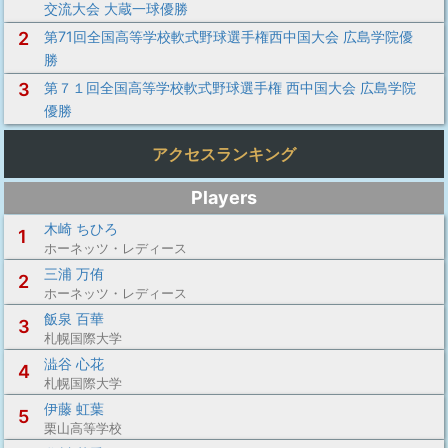
交流大会 大蔵一球優勝
2
第71回全国高等学校軟式野球選手権西中国大会 広島学院優
勝
3
第７１回全国高等学校軟式野球選手権 西中国大会 広島学院
優勝
アクセスランキング
Players
木崎 ちひろ
1
ホーネッツ・レディース
三浦 万侑
2
ホーネッツ・レディース
飯泉 百華
3
札幌国際大学
澁谷 心花
4
札幌国際大学
伊藤 虹葉
5
栗山高等学校