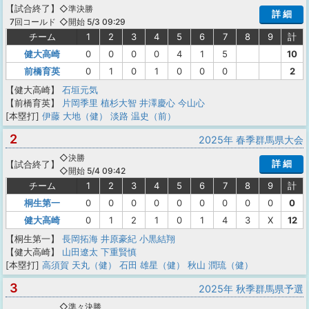
【
試合終了
】
◇準決勝
詳 細
◇開始 5/3 09:29
7回コールド
チーム
1
2
3
4
5
6
7
8
9
計
健大高崎
0
0
0
0
4
1
5
10
前橋育英
0
1
0
1
0
0
0
2
【健大高崎】
石垣元気
【前橋育英】
片岡季里
植杉大智
井澤慶心
今山心
[本塁打]
伊藤 大地（健）
淡路 温史（前）
2
2025年 春季群馬県大会
◇決勝
詳 細
【
試合終了
】
◇開始 5/4 09:42
チーム
1
2
3
4
5
6
7
8
9
計
桐生第一
0
0
0
0
0
0
0
0
0
0
健大高崎
0
1
2
1
0
1
4
3
X
12
【桐生第一】
長岡拓海
井原豪紀
小黒結翔
【健大高崎】
山田遼太
下重賢慎
[本塁打]
高須賀 天丸（健）
石田 雄星（健）
秋山 潤琉（健）
3
2025年 秋季群馬県予選
◇準々決勝