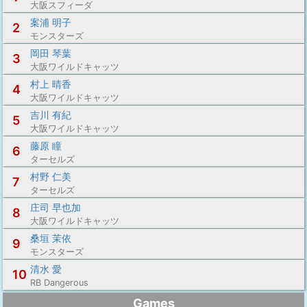
大阪スフィーダ
案浦 明子
2
モンスターズ
岡田 琴葉
3
大阪ワイルドキャッツ
村上 晴香
4
大阪ワイルドキャッツ
吉川 有紀
5
大阪ワイルドキャッツ
藤原 瞳
6
ターセルズ
村野 仁美
7
ターセルズ
庄司 早也加
8
大阪ワイルドキャッツ
桑垣 茉依
9
モンスターズ
清水 愛
10
RB Dangerous
Games