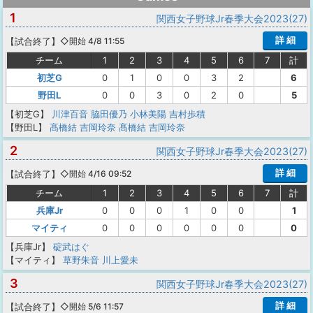
1
関西女子野球Jr春季大会2023(27)
詳 細
【
試合終了
】
◇開始 4/8 11:55
チーム
1
2
3
4
5
6
7
計
初芝G
0
1
0
0
3
2
6
野田L
0
0
3
0
2
0
5
【初芝G】
川津百音
脇田優乃
小林美陽
吉村歩積
【野田L】
髙橋結
吉岡玲奈
髙橋結
吉岡玲奈
2
関西女子野球Jr春季大会2023(27)
詳 細
【
試合終了
】
◇開始 4/16 09:52
チーム
1
2
3
4
5
6
7
計
兵庫Jr
0
0
0
1
0
0
1
マイティ
0
0
0
0
0
0
0
【兵庫Jr】
碇武はぐ
【マイティ】
草野朱音
川上愛未
3
関西女子野球Jr春季大会2023(27)
詳 細
【
試合終了
】
◇開始 5/6 11:57