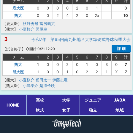
チーム
1
2
3
4
5
6
7
8
9
計
鹿大医
0
0
0
0
2
0
1
3
熊大
0
0
2
4
2
0
2x
10
【鹿大医】
秋好勇飛
當房義丈
【熊大】
小夏桜介
照屋皇
3
令和7年 第65回南九州地区大学準硬式野球秋季大会
詳 細
【
試合終了
】
◇開始 9/21 12:20
チーム
1
2
3
4
5
6
7
8
9
計
熊大
1
0
0
2
0
1
0
3
0
7
熊大医
1
0
0
1
0
2
2
1
X
7
【熊大】
小夏桜介
稲田太一
伊藤志竜
【熊大医】
小澤泰介
是澤伶映
高校
大学
ジュニア
JABA
HOME
軟式
女子
独立
地域