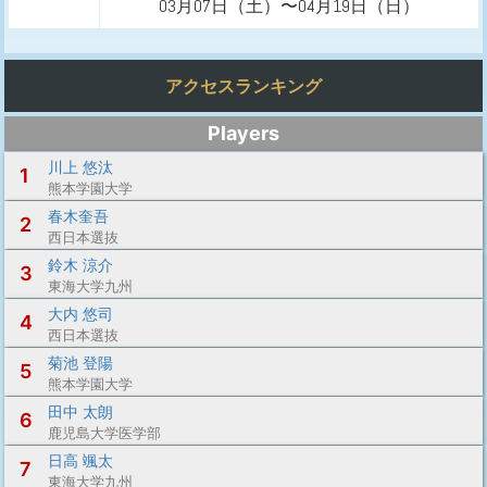
03月07日（土）〜04月19日（日）
アクセスランキング
Players
川上 悠汰
1
熊本学園大学
春木奎吾
2
西日本選抜
鈴木 涼介
3
東海大学九州
大内 悠司
4
西日本選抜
菊池 登陽
5
熊本学園大学
田中 太朗
6
鹿児島大学医学部
日高 颯太
7
東海大学九州