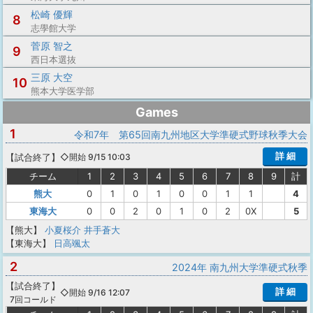
松崎 優輝
8
志學館大学
菅原 智之
9
西日本選抜
三原 大空
10
熊本大学医学部
Games
1
令和7年 第65回南九州地区大学準硬式野球秋季大会
詳 細
【
試合終了
】
◇開始 9/15 10:03
チーム
1
2
3
4
5
6
7
8
9
計
熊大
0
1
0
1
0
0
1
1
4
東海大
0
0
2
0
1
0
2
0X
5
【熊大】
小夏桜介
井手蒼大
【東海大】
日高颯太
2
2024年 南九州大学準硬式秋季
【
試合終了
】
詳 細
◇開始 9/16 12:07
7回コールド