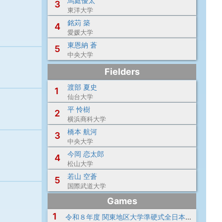
馬庭優太
3
東洋大学
銘苅 築
4
愛媛大学
東恩納 蒼
5
中央大学
Fielders
渡部 夏史
1
仙台大学
平 怜樹
2
横浜商科大学
橋本 航河
3
中央大学
今岡 恋太郎
4
松山大学
若山 空蒼
5
国際武道大学
Games
1
令和８年度 関東地区大学準硬式全日本大会予選会