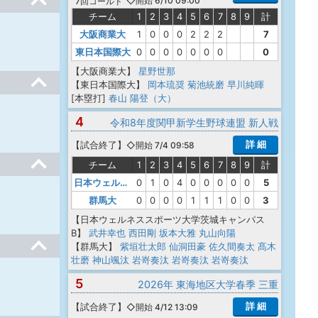
◇開始 6/10 09:00
7回コールド
チーム
1
2
3
4
5
6
7
8
9
計
大阪商業大
1
0
0
0
2
2
2
7
東日本国際大
0
0
0
0
0
0
0
0
【大阪商業大】
星野世那
【東日本国際大】
岡本琉奨
菊池統磨
早川純暉
[本塁打]
春山 陽登（大）
4
令和8年度関甲新学生野球連盟 新人戦
詳 細
【
試合終了
】
◇開始 7/4 09:58
チーム
1
2
3
4
5
6
7
8
9
計
日本ウェルネススポーツ大学茨城キャンパスB
0
1
0
4
0
0
0
0
0
5
群馬大
0
0
0
0
1
1
1
0
0
3
【日本ウェルネススポーツ大学茨城キャンパス
B】
武井幸也
西田剛
坂本大雅
丸山向陽
【群馬大】
紫垣壮太郎
仙洞田豪
佐久間奏太
髙木
壮磨
神山颯汰
岩嵜奏汰
岩嵜奏汰
岩嵜奏汰
5
2026年 東海地区大学春季 三重
詳 細
【
試合終了
】
◇開始 4/12 13:09