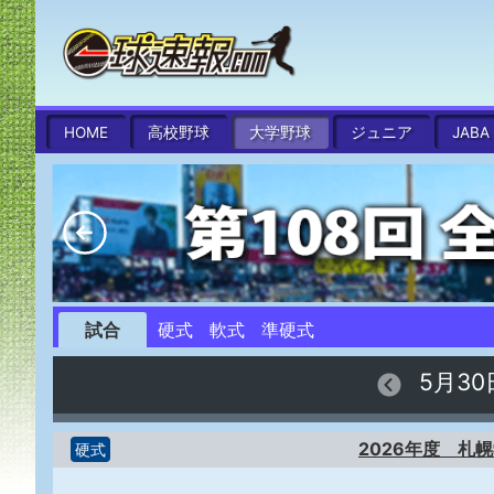
HOME
高校
野球
大学
野球
ジュニア
JABA
試合
硬式
軟式
準硬式
5月3
2026年度 
硬式