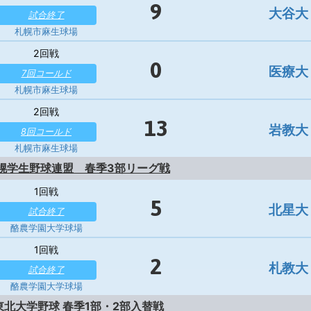
9
大谷大
試合終了
札幌市麻生球場
2回戦
0
医療大
7回コールド
札幌市麻生球場
2回戦
13
岩教大
8回コールド
札幌市麻生球場
札幌学生野球連盟 春季3部リーグ戦
1回戦
5
北星大
試合終了
酪農学園大学球場
1回戦
2
札教大
試合終了
酪農学園大学球場
北東北大学野球 春季1部・2部入替戦