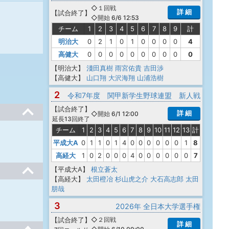
◇１回戦
詳 細
【
試合終了
】
◇開始 6/6 12:53
チーム
1
2
3
4
5
6
7
8
9
計
明治大
0
2
1
0
1
0
0
0
0
4
高健大
0
0
0
0
0
0
0
0
0
0
【明治大】
淺田真樹
雨宮佑貴
吉田渉
【高健大】
山口翔
大沢海翔
山浦浩樹
2
令和7年度 関甲新学生野球連盟 新人戦
【
試合終了
】
詳 細
◇開始 6/1 12:00
延長13回終了
チーム
1
2
3
4
5
6
7
8
9
10
11
12
13
計
平成大A
0
1
1
0
1
4
0
0
0
0
0
0
1
8
高経大
1
0
2
0
0
0
4
0
0
0
0
0
0
7
【平成大A】
根立蒼太
【高経大】
太田橙冶
杉山虎之介
大石高志郎
太田
朋哉
3
2026年 全日本大学選手権
【
試合終了
】
◇２回戦
詳 細