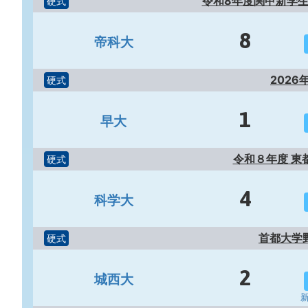
令和8年度関甲新学生
硬式
8
帝科大
2026
硬式
1
早大
令和８年度 東
硬式
4
科学大
首都大学
硬式
2
城西大