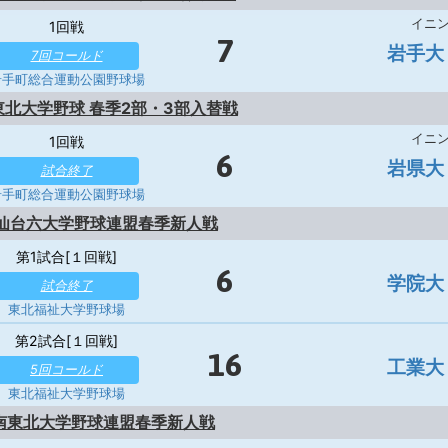
イニ
1回戦
7
岩手大
7回コールド
岩手町総合運動公園野球場
北東北大学野球 春季2部・3部入替戦
イニ
1回戦
6
岩県大
試合終了
岩手町総合運動公園野球場
 仙台六大学野球連盟春季新人戦
第1試合[１回戦]
6
学院大
試合終了
東北福祉大学野球場
第2試合[１回戦]
16
工業大
5回コールド
東北福祉大学野球場
度南東北大学野球連盟春季新人戦