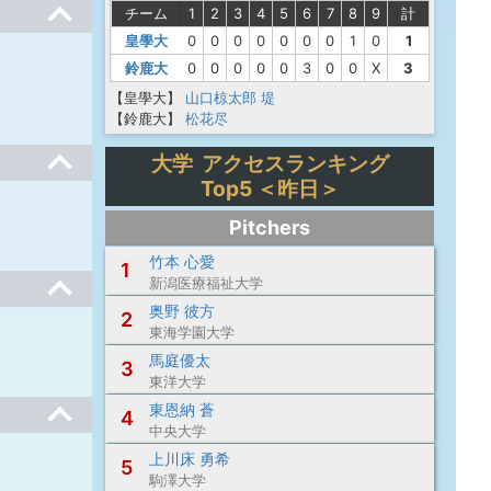
チーム
1
2
3
4
5
6
7
8
9
計
皇學大
0
0
0
0
0
0
0
1
0
1
鈴鹿大
0
0
0
0
0
3
0
0
X
3
【皇學大】
山口椋太郎
堤
【鈴鹿大】
松花尽
大学 アクセスランキング
Top5 ＜昨日＞
Pitchers
竹本 心愛
1
新潟医療福祉大学
奥野 彼方
2
東海学園大学
馬庭優太
3
東洋大学
東恩納 蒼
4
中央大学
上川床 勇希
5
駒澤大学