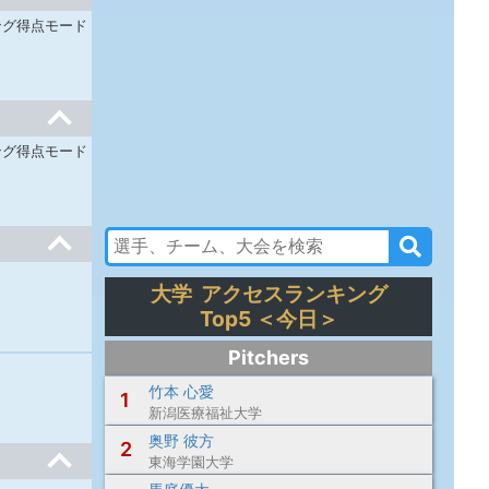
ング得点モード
ング得点モード
大学 アクセスランキング
Top5 ＜今日＞
Pitchers
竹本 心愛
1
新潟医療福祉大学
奥野 彼方
2
東海学園大学