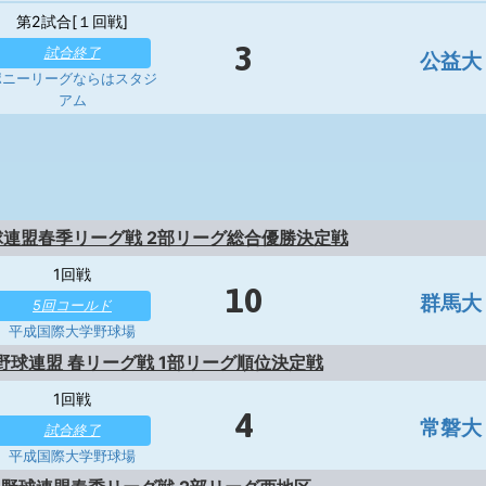
第2試合[１回戦]
3
試合終了
公益大
ポニーリーグならはスタジ
アム
球連盟春季リーグ戦 2部リーグ総合優勝決定戦
1回戦
10
群馬大
5回コールド
平成国際大学野球場
野球連盟 春リーグ戦 1部リーグ順位決定戦
1回戦
4
常磐大
試合終了
平成国際大学野球場