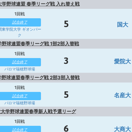
大学野球連盟 春季リーグ戦 入れ替え戦
1回戦
5
試合終了
国大
関東学院大学 ギオンパー
ク
大学野球連盟春季リーグ戦 1部2部入替戦
1回戦
3
愛院大
試合終了
パロマ瑞穂野球場
大学野球連盟春季リーグ戦 2部3部入替戦
1回戦
5
名産大
試合終了
パロマ瑞穂野球場
六大学野球連盟春季新人戦予選リーグ
1回戦
6
大商大
試合終了