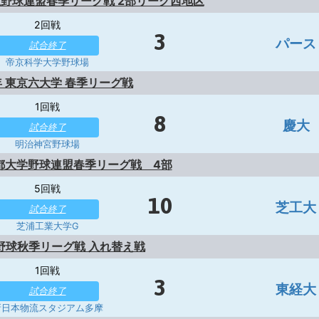
野球連盟春季リーグ戦 2部リーグ西地区
2回戦
3
パース
試合終了
帝京科学大学野球場
年 東京六大学 春季リーグ戦
1回戦
8
慶大
試合終了
明治神宮野球場
都大学野球連盟春季リーグ戦 4部
5回戦
10
芝工大
試合終了
芝浦工業大学G
野球秋季リーグ戦 入れ替え戦
1回戦
3
東経大
試合終了
新日本物流スタジアム多摩