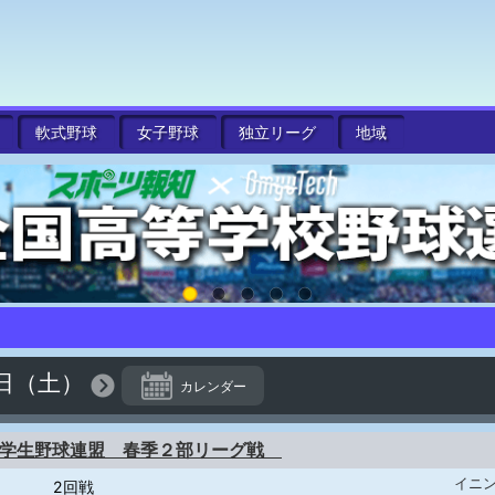
軟式
野球
女子
野球
独立
リーグ
地域
0日（土）
カレンダー
札幌学生野球連盟 春季２部リーグ戦
イニ
2回戦