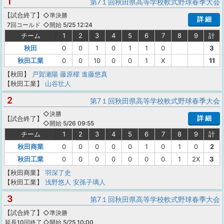
1
第7１回秋田県高等学校軟式野球春季大会
【
試合終了
】
◇準決勝
詳 細
◇開始 5/25 12:24
7回コールド
チーム
1
2
3
4
5
6
7
8
9
計
秋田
0
0
1
0
1
1
0
3
秋田工業
0
0
10
0
0
1
X
11
【秋田】
戸賀瀬陽
藤原櫂
進藤悠真
【秋田工業】
山谷壮人
2
第7１回秋田県高等学校軟式野球春季大会
◇決勝
詳 細
【
試合終了
】
◇開始 5/26 09:55
チーム
1
2
3
4
5
6
7
8
9
計
秋田商業
0
0
0
0
0
1
0
1
0
2
秋田工業
0
0
0
0
0
0
0
1
2X
3
【秋田商業】
羽深了史
【秋田工業】
浅野悠人
安孫子璃人
3
第7１回秋田県高等学校軟式野球春季大会
【
試合終了
】
◇準決勝
◇開始 5/25 10:00
延長10回終了