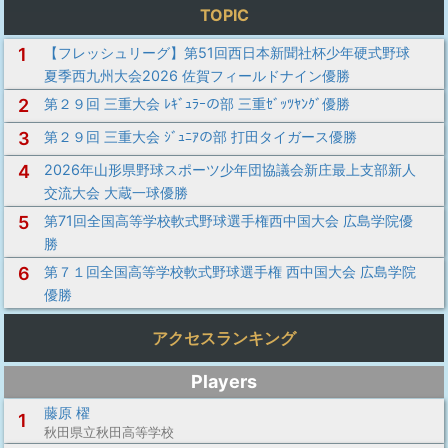
TOPIC
1
【フレッシュリーグ】第51回西日本新聞社杯少年硬式野球
夏季西九州大会2026 佐賀フィールドナイン優勝
2
第２９回 三重大会 ﾚｷﾞｭﾗｰの部 三重ｾﾞｯﾂﾔﾝｸﾞ優勝
3
第２９回 三重大会 ｼﾞｭﾆｱの部 打田タイガース優勝
4
2026年山形県野球スポーツ少年団協議会新庄最上支部新人
交流大会 大蔵一球優勝
5
第71回全国高等学校軟式野球選手権西中国大会 広島学院優
勝
6
第７１回全国高等学校軟式野球選手権 西中国大会 広島学院
優勝
アクセスランキング
Players
藤原 櫂
1
秋田県立秋田高等学校