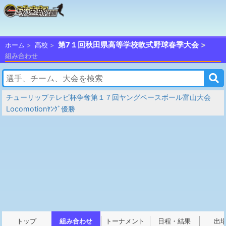
第7１回秋田県高等学校軟式野球春季大会
ホーム
高校
組み合わせ
チューリップテレビ杯争奪第１７回ヤングベースボール富山大会
Locomotionﾔﾝｸﾞ優勝
トップ
組み合わせ
トーナメント
日程・結果
出