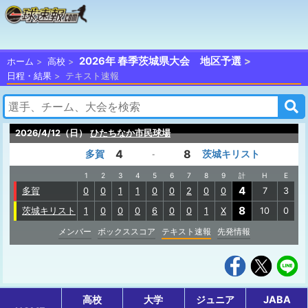
2026年 春季茨城県大会 地区予選
ホーム
高校
日程・結果
テキスト速報
2026/4/12（日）
ひたちなか市民球場
4
8
多賀
茨城キリスト
-
1
2
3
4
5
6
7
8
9
計
H
E
4
多賀
0
0
1
1
0
0
2
0
0
7
3
8
茨城キリスト
1
0
0
0
6
0
0
1
X
10
0
メンバー
ボックススコア
テキスト速報
先発情報
高校
大学
ジュニア
JABA