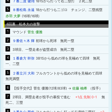
4
７番二渡 健翔
1B1Sから打って右二塁打 ２死二塁
5
８番松島 永遠
1Bから打つも二ゴロ チェンジ、二塁残塁
赤羽 大夢
(16球/16球)
6回裏 松本大の攻撃
1
マウンド
菅生 優雅
2
９番佐々木 輝
初球から死球 無死一塁
3
3球目、一塁走者が盗塁成功 無死二塁
4
１番倉方 幹弥
3B1Sから低めの球を見極めて四球 無死
一、二塁
5
２番立川 大和
フルカウントから低めの球を見極めて四球
無死満塁
6
【投手交代】菅生 優雅(12球/83球) →
佐藤 柚希
（投手）
7
2球目、満塁走者が投手の暴投で進む
+1点 先制 0-1
無
死二、三塁
8