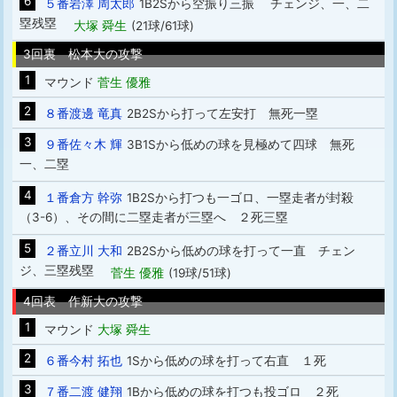
6
５番岩澤 周太郎
1B2Sから空振り三振 チェンジ、一、二
塁残塁
大塚 舜生
(21球/61球)
3回裏 松本大の攻撃
1
マウンド
菅生 優雅
2
８番渡邊 竜真
2B2Sから打って左安打 無死一塁
3
９番佐々木 輝
3B1Sから低めの球を見極めて四球 無死
一、二塁
4
１番倉方 幹弥
1B2Sから打つも一ゴロ、一塁走者が封殺
（3-6）、その間に二塁走者が三塁へ ２死三塁
5
２番立川 大和
2B2Sから低めの球を打って一直 チェン
ジ、三塁残塁
菅生 優雅
(19球/51球)
4回表 作新大の攻撃
1
マウンド
大塚 舜生
2
６番今村 拓也
1Sから低めの球を打って右直 １死
3
７番二渡 健翔
1Bから低めの球を打つも投ゴロ ２死