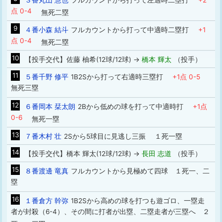
３番丸山 慧也
フルカウントから打って左適時二塁打
+2
点 0-4
無死二塁
9
４番小森 結斗
フルカウントから打って中適時二塁打
+1
点 0-4
無死二塁
10
【投手交代】佐藤 柚希(12球/12球) →
橋本 輝太
（投手）
11
５番千野 修平
1B2Sから打って右適時三塁打
+1点 0-5
無死三塁
12
６番岡本 栞太朗
2Bから低めの球を打って中適時打
+1点
0-6
無死一塁
13
７番木村 壮
2Sから5球目に見逃し三振 １死一塁
14
【投手交代】橋本 輝太(12球/12球) →
長田 志道
（投手）
15
８番渡邊 竜真
フルカウントから見極めて四球 １死一、二
塁
16
１番倉方 幹弥
1B2Sから高めの球を打つも遊ゴロ、一塁走
者が封殺（6-4）、その間に打者が出塁、二塁走者が三塁へ ２