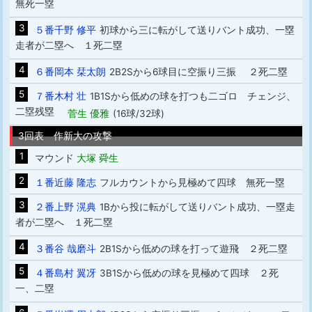
無死一塁
3
５番千野 修平
初球から三に転がして送りバント成功、一塁
走者が二塁へ １死二塁
4
６番岡本 栞太朗
2B2Sから6球目に空振り三振 ２死二塁
5
７番木村 壮
1B1Sから低めの球を打つも二ゴロ チェンジ、
二塁残塁
菅生 優雅
(16球/32球)
3回表 作新大の攻撃
1
マウンド
大塚 舜生
2
１番近藤 隆志
フルカウントから見極めて四球 無死一塁
3
２番上野 滉典
1Bから投に転がして送りバント成功、一塁走
者が二塁へ １死二塁
4
３番谷 哉磨斗
2B1Sから低めの球を打って遊飛 ２死二塁
5
４番島村 翼冴
3B1Sから低めの球を見極めて四球 ２死
一、二塁