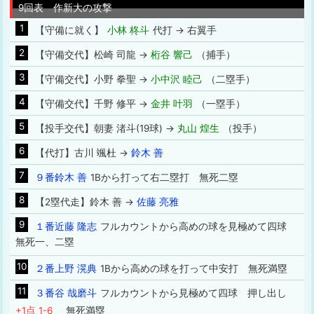
9回表 作新大の攻撃
1
【守備に就く】
小林 柊斗
代打 → 右翼手
2
【守備交代】松崎 司龍 →
桁谷 響己
（捕手）
3
【守備交代】小野 拳聖 →
小中沢 睦己
（二塁手）
4
【守備交代】千野 修平 →
金井 叶羽
（一塁手）
5
【投手交代】朝妻 渚斗(19球) →
丸山 煌生
（投手）
6
【代打】古川 颯杜 →
鈴木 善
7
９番鈴木 善
1Bから打って右二塁打 無死二塁
8
【2塁代走】鈴木 善 →
佐藤 亮雅
9
１番近藤 隆志
フルカウントから高めの球を見極めて四球
無死一、二塁
10
２番上野 滉典
1Bから高めの球を打って中安打 無死満塁
11
３番谷 哉磨斗
フルカウントから見極めて四球 押し出し
+1点 1-6
無死満塁