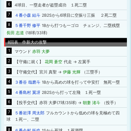
6
4球目、一塁走者が盗塁成功 １死二塁
7
４番小森 結斗
2B2Sから6球目に空振り三振 ２死二塁
8
５番千野 修平
1Bから打つも一ゴロ チェンジ、二塁残塁
長田 志道
(18球/33球)
8回表 作新大の攻撃
1
マウンド
赤羽 大夢
2
【守備に就く】
花岡 蒼空
代走 → 左翼手
3
【守備交代】宮川 真聖 →
伊藤 光輝
（三塁手）
4
３番谷 哉磨斗
1Bから高めの球を打って中安打 無死一塁
5
４番島村 翼冴
2B2Sから打って左飛 １死一塁
6
【投手交代】赤羽 大夢(7球/35球) →
朝妻 渚斗
（投手）
7
５番岩澤 周太郎
フルカウントから低めの球を見極めて四
球 １死一、二塁
8
６番今村 拓也
1Sから死球 １死満塁