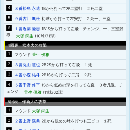
4
８番松島 永遠
1Bから打って左二塁打 ２死二塁
5
９番古川 颯杜
初球から打って左安打 ２死一、三塁
6
１番近藤 隆志
1B1Sから打って左飛 チェンジ、一、三塁残
塁
大塚 舜生
(10球/71球)
4回裏 松本大の攻撃
1
マウンド
菅生 優雅
2
３番丸山 慧也
2B2Sから打って右飛 １死
3
４番小森 結斗
2B1Sから打って二飛 ２死
4
５番千野 修平
1Sから低めの球を打って右直 ３者凡退、チ
ェンジ
菅生 優雅
(11球/62球)
5回表 作新大の攻撃
1
マウンド
大塚 舜生
2
２番上野 滉典
2Bから低めの球を打つも三ゴロ １死