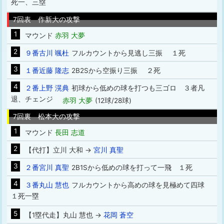
死一、三塁
7回表 作新大の攻撃
1
マウンド
赤羽 大夢
2
９番古川 颯杜
フルカウントから見逃し三振 １死
3
１番近藤 隆志
2B2Sから空振り三振 ２死
4
２番上野 滉典
初球から低めの球を打つも三ゴロ ３者凡
退、チェンジ
赤羽 大夢
(12球/28球)
7回裏 松本大の攻撃
1
マウンド
長田 志道
2
【代打】立川 大和 →
宮川 真聖
3
２番宮川 真聖
2B1Sから低めの球を打って一飛 １死
4
３番丸山 慧也
フルカウントから高めの球を見極めて四球
１死一塁
5
【1塁代走】丸山 慧也 →
花岡 蒼空