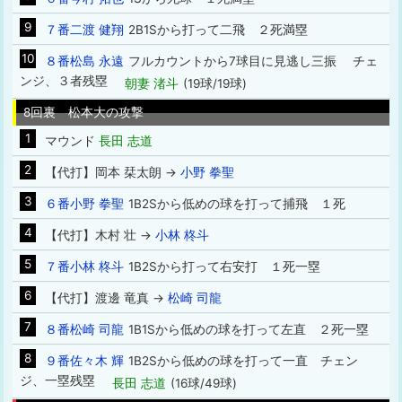
9
７番二渡 健翔
2B1Sから打って二飛 ２死満塁
10
８番松島 永遠
フルカウントから7球目に見逃し三振 チェ
ンジ、３者残塁
朝妻 渚斗
(19球/19球)
8回裏 松本大の攻撃
1
マウンド
長田 志道
2
【代打】岡本 栞太朗 →
小野 拳聖
3
６番小野 拳聖
1B2Sから低めの球を打って捕飛 １死
4
【代打】木村 壮 →
小林 柊斗
5
７番小林 柊斗
1B2Sから打って右安打 １死一塁
6
【代打】渡邊 竜真 →
松崎 司龍
7
８番松崎 司龍
1B1Sから低めの球を打って左直 ２死一塁
8
９番佐々木 輝
1B2Sから低めの球を打って一直 チェン
ジ、一塁残塁
長田 志道
(16球/49球)