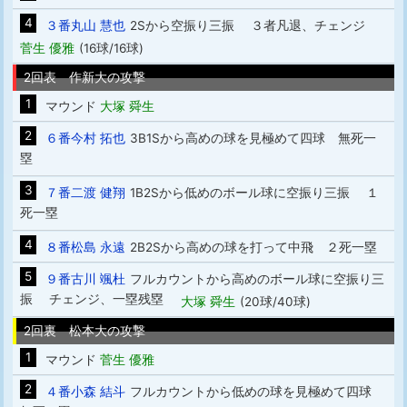
4
３番丸山 慧也
2Sから空振り三振 ３者凡退、チェンジ
菅生 優雅
(16球/16球)
2回表 作新大の攻撃
1
マウンド
大塚 舜生
2
６番今村 拓也
3B1Sから高めの球を見極めて四球 無死一
塁
3
７番二渡 健翔
1B2Sから低めのボール球に空振り三振 １
死一塁
4
８番松島 永遠
2B2Sから高めの球を打って中飛 ２死一塁
5
９番古川 颯杜
フルカウントから高めのボール球に空振り三
振 チェンジ、一塁残塁
大塚 舜生
(20球/40球)
2回裏 松本大の攻撃
1
マウンド
菅生 優雅
2
４番小森 結斗
フルカウントから低めの球を見極めて四球