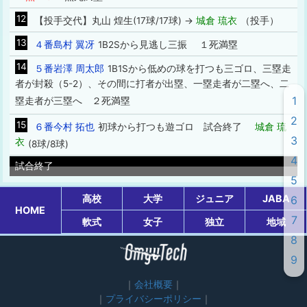
12
【投手交代】丸山 煌生(17球/17球) →
城倉 琉衣
（投手）
13
４番島村 翼冴
1B2Sから見逃し三振 １死満塁
14
５番岩澤 周太郎
1B1Sから低めの球を打つも三ゴロ、三塁走
者が封殺（5-2）、その間に打者が出塁、一塁走者が二塁へ、二
1
塁走者が三塁へ ２死満塁
2
15
６番今村 拓也
初球から打つも遊ゴロ 試合終了
城倉 琉
3
衣
(8球/8球)
4
試合終了
5
高校
大学
ジュニア
JABA
6
HOME
7
軟式
女子
独立
地域
8
9
会社概要
プライバシーポリシー