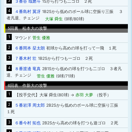
3
３番谷 哉磨斗
1Sから打つも二ゴロ ２死
4
４番島村 翼冴
1B2Sから低めのボール球に空振り三振 ３
者凡退、チェンジ
大塚 舜生
(9球/80球)
5回裏 松本大の攻撃
1
マウンド
菅生 優雅
2
６番岡本 栞太朗
初球から高めの球を打って一飛 １死
3
７番木村 壮
1B2Sから打つも一ゴロ ２死
4
８番渡邊 竜真
2B1Sから低めの球を打つも二ゴロ ３者凡
退、チェンジ
菅生 優雅
(9球/71球)
6回表 作新大の攻撃
1
【投手交代】大塚 舜生(80球) →
赤羽 大夢
（投手）
2
５番岩澤 周太郎
2B2Sから低めのボール球に空振り三振
１死
3
６番今村 拓也
2B2Sから高めの球を打つも遊ゴロ ２死