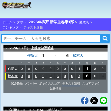
2026年 関甲新学生春季1部
ホーム
大学
勝敗表
ランキング
テキスト速報
2026/4/5（日）
上武大学野球場
1
6
作新大
松本大
-
1
2
3
4
5
6
7
8
9
計
H
E
1
作新大
0
0
0
0
0
0
0
0
1
8
0
6
松本大
0
0
0
0
0
6
0
0
X
6
0
試合経過
メンバー
ボックススコア
テキスト速報
スコアブック
先発情報
試合開始（10:01 〜 12:48 2時間47分 ）