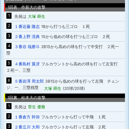
1回表 作新大の攻撃
1
先発は
大塚 舜生
2
１番近藤 隆志
1Bから打つも三ゴロ １死
3
２番上野 滉典
1Sから低めの球を打つも三ゴロ ２死
4
３番谷 哉磨斗
2B1Sから高めの球を打って中安打 ２死一
塁
5
４番島村 翼冴
フルカウントから高めの球を打って左安打
２死一、三塁
6
５番岩澤 周太郎
3B1Sから低めの球を打って左飛 チェン
ジ、一、三塁残塁
大塚 舜生
(20球/20球)
1回裏 松本大の攻撃
1
先発は
菅生 優雅
2
１番倉方 幹弥
フルカウントから打って中飛 １死
3
２番立川 大和
フルカウントから打って左飛 ２死