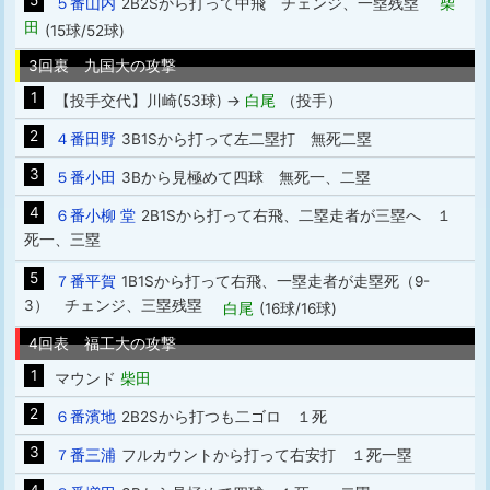
5
５番山内
2B2Sから打って中飛 チェンジ、一塁残塁
柴
田
(15球/52球)
3回裏 九国大の攻撃
1
【投手交代】川崎(53球) →
白尾
（投手）
2
４番田野
3B1Sから打って左二塁打 無死二塁
3
５番小田
3Bから見極めて四球 無死一、二塁
4
６番小柳 堂
2B1Sから打って右飛、二塁走者が三塁へ １
死一、三塁
5
７番平賀
1B1Sから打って右飛、一塁走者が走塁死（9-
3） チェンジ、三塁残塁
白尾
(16球/16球)
4回表 福工大の攻撃
1
マウンド
柴田
2
６番濱地
2B2Sから打つも二ゴロ １死
3
７番三浦
フルカウントから打って右安打 １死一塁