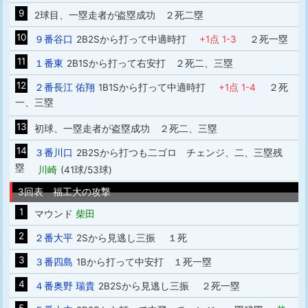
9
2球目、一塁走者が盗塁成功 ２死二塁
10
９番谷口
2B2Sから打って中適時打
+1点 1-3
２死一塁
11
１番東
2B1Sから打って右安打 ２死二、三塁
12
２番長江 佑翔
1B1Sから打って中適時打
+1点 1-4
２死
一、三塁
13
初球、一塁走者が盗塁成功 ２死二、三塁
14
３番川口
2B2Sから打つも二ゴロ チェンジ、二、三塁残
塁
川崎
(41球/53球)
3回表 福工大の攻撃
1
マウンド
柴田
2
２番大平
2Sから見逃し三振 １死
3
３番四島
1Bから打って中安打 １死一塁
4
４番奥野 瑞貴
2B2Sから見逃し三振 ２死一塁