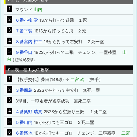
1
マウンド
山内
2
６番小柳 堂
1Sから打って遊飛 １死
3
７番平賀
1B1Sから打って右飛 ２死
4
８番宮内 裕二
1Bから打って右安打 ２死一塁
5
９番谷口
1B2Sから打って二飛 チェンジ、一塁残塁
山
内
(12球/65球)
9回表 福工大の攻撃
1
【投手交代】柴田(148球) →
二宮 玲
（投手）
2
３番四島
2B2Sから打って中安打 無死一塁
3
3球目、一塁走者が盗塁成功 無死二塁
4
４番奥野 瑞貴
2B2Sから空振り三振 １死二塁
5
５番山内
1Bから打つも三ゴロ ２死二塁
6
６番濱地
1Bから打つも一ゴロ チェンジ、二塁残塁
二宮