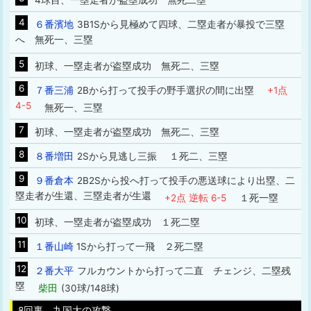
4球目、一塁走者が盗塁成功 無死二塁
4
６番濱地
3B1Sから見極めて四球、二塁走者が暴投で三塁
へ 無死一、三塁
5
初球、一塁走者が盗塁成功 無死二、三塁
6
７番三浦
2Bから打って投手の野手選択の間に出塁
+1点
4-5
無死一、三塁
7
初球、一塁走者が盗塁成功 無死二、三塁
8
８番増田
2Sから見逃し三振 １死二、三塁
9
９番倉本
2B2Sから投へ打って投手の悪送球により出塁、二
塁走者が生還、三塁走者が生還
+2点 逆転 6-5
１死一塁
10
初球、一塁走者が盗塁成功 １死二塁
11
１番山崎
1Sから打って一飛 ２死二塁
12
２番大平
フルカウントから打って二直 チェンジ、二塁残
塁
柴田
(30球/148球)
8回裏 九国大の攻撃