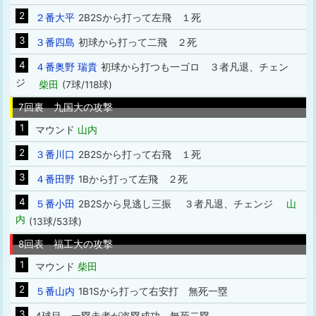
2
２番大平
2B2Sから打って左飛 １死
3
３番四島
初球から打って二飛 ２死
4
４番奥野 瑞貴
初球から打つも一ゴロ ３者凡退、チェン
ジ
柴田
(7球/118球)
7回裏 九国大の攻撃
1
マウンド
山内
2
３番川口
2B2Sから打って右飛 １死
3
４番田野
1Bから打って左飛 ２死
4
５番小田
2B2Sから見逃し三振 ３者凡退、チェンジ
山
内
(13球/53球)
8回表 福工大の攻撃
1
マウンド
柴田
2
５番山内
1B1Sから打って右安打 無死一塁
3