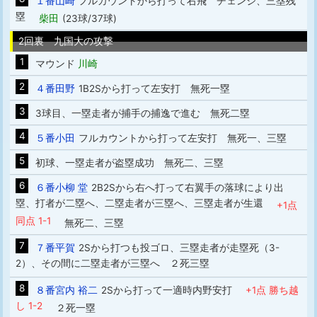
１番山崎
フルカウントから打って右飛 チェンジ、三塁残
塁
柴田
(23球/37球)
2回裏 九国大の攻撃
1
マウンド
川崎
2
４番田野
1B2Sから打って左安打 無死一塁
3
3球目、一塁走者が捕手の捕逸で進む 無死二塁
4
５番小田
フルカウントから打って左安打 無死一、三塁
5
初球、一塁走者が盗塁成功 無死二、三塁
6
６番小柳 堂
2B2Sから右へ打って右翼手の落球により出
塁、打者が二塁へ、二塁走者が三塁へ、三塁走者が生還
+1点
同点 1-1
無死二、三塁
7
７番平賀
2Sから打つも投ゴロ、三塁走者が走塁死（3-
2）、その間に二塁走者が三塁へ ２死三塁
8
８番宮内 裕二
2Sから打って一適時内野安打
+1点 勝ち越
し 1-2
２死一塁