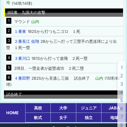
玲
(14球/14球)
9回裏 九国大の攻撃
1
マウンド
山内
2
１番東
1B2Sから打つも二ゴロ １死
3
２番長江 佑翔
2Bから三へ打って三塁手の悪送球により出
塁 １死一塁
4
３番川口
1B1Sから打って遊飛 ２死一塁
1
5
2球目、一塁走者が盗塁成功 ２死二塁
2
6
４番田野
2B2Sから見逃し三振 試合終了
山内
(15球/80
3
球)
4
試合終了
5
高校
大学
ジュニア
JABA
6
HOME
7
軟式
女子
独立
地域
8