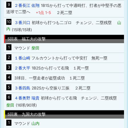
9
２番長江 佑翔
1B1Sから打って中適時打、打者が中堅手の悪
送球で二塁へ
+1点 1-5
２死二塁
10
３番川口
初球から打つも二ゴロ チェンジ、二塁残塁
山
内
(15球/15球)
5回表 福工大の攻撃
1
マウンド
柴田
2
１番山崎
フルカウントから打って中安打 無死一塁
3
２番大平
1B2Sから打って右飛 １死一塁
4
3球目、一塁走者が盗塁成功 １死二塁
5
３番四島
2B2Sから空振り三振 ２死二塁
6
４番奥野 瑞貴
初球から打って右飛 チェンジ、二塁残塁
柴田
(16球/90球)
5回裏 九国大の攻撃
1
マウンド
山内