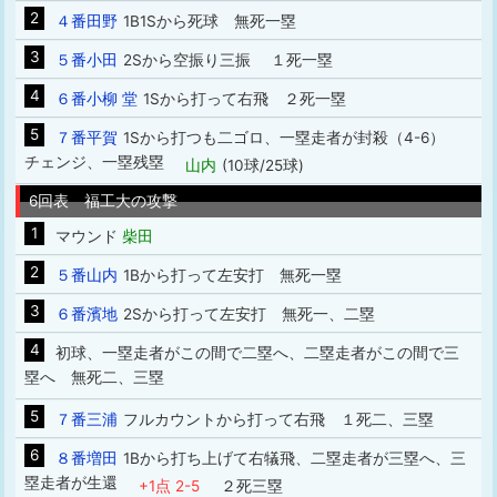
2
４番田野
1B1Sから死球 無死一塁
3
５番小田
2Sから空振り三振 １死一塁
4
６番小柳 堂
1Sから打って右飛 ２死一塁
5
７番平賀
1Sから打つも二ゴロ、一塁走者が封殺（4-6）
チェンジ、一塁残塁
山内
(10球/25球)
6回表 福工大の攻撃
1
マウンド
柴田
2
５番山内
1Bから打って左安打 無死一塁
3
６番濱地
2Sから打って左安打 無死一、二塁
4
初球、一塁走者がこの間で二塁へ、二塁走者がこの間で三
塁へ 無死二、三塁
5
７番三浦
フルカウントから打って右飛 １死二、三塁
6
８番増田
1Bから打ち上げて右犠飛、二塁走者が三塁へ、三
塁走者が生還
+1点 2-5
２死三塁