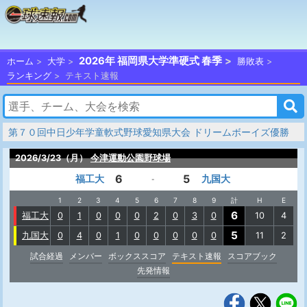
2026年 福岡県大学準硬式 春季
ホーム
大学
勝敗表
ランキング
テキスト速報
第７０回中日少年学童軟式野球愛知県大会 ドリームボーイズ優勝
2026/3/23（月）
今津運動公園野球場
6
5
福工大
九国大
-
1
2
3
4
5
6
7
8
9
計
H
E
6
福工大
0
1
0
0
0
2
0
3
0
10
4
5
九国大
0
4
0
1
0
0
0
0
0
11
2
試合経過
メンバー
ボックススコア
テキスト速報
スコアブック
先発情報