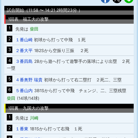
試合開始（11:58 〜 14:21 2時間23分 ）
1回表 福工大の攻撃
1
先発は
柴田
2
１番山崎
初球から打って中飛 １死
3
２番大平
1B2Sから空振り三振 ２死
4
３番四島
2Bから遊へ打って遊撃手の落球により出塁 ２死
一塁
5
４番奥野 瑞貴
初球から打って右二塁打 ２死二、三塁
6
５番山内
3B1Sから打って中飛 チェンジ、二、三塁残塁
柴田
(14球/14球)
1回裏 九国大の攻撃
1
先発は
川崎
2
１番東
1B1Sから打って右飛 １死