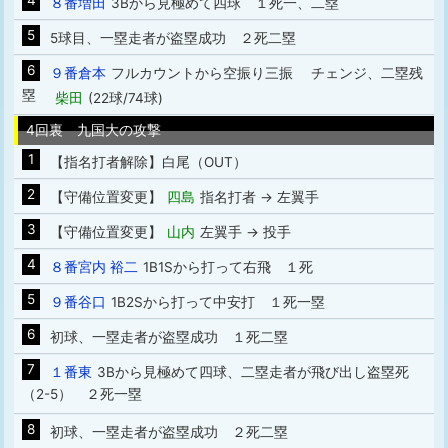
4
８番増田
3Bから見極めて四球 １死一、二塁
5
5球目、一塁走者が盗塁成功 ２死二塁
6
９番倉本
フルカウントから空振り三振 チェンジ、二塁残
塁
柴田
(22球/74球)
4回裏 九国大の攻撃
1
【指名打者解除】白尾（OUT）
2
【守備位置変更】
四島
指名打者 → 左翼手
3
【守備位置変更】
山内
左翼手 → 投手
4
８番宮内 裕二
1B1Sから打って右飛 １死
5
９番谷口
1B2Sから打って中安打 １死一塁
6
初球、一塁走者が盗塁成功 １死二塁
7
１番東
3Bから見極めて四球、二塁走者が飛び出し盗塁死
（2-5） ２死一塁
8
初球、一塁走者が盗塁成功 ２死二塁