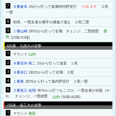
7
９番倉本
2Sから打って遊適時内野安打
+1点 3-5
２死
一塁
8
初球、一塁走者が捕手の捕逸で進む ２死二塁
9
１番山崎
3B1Sから打って右飛 チェンジ、二塁残塁
柴
田
(21球/111球)
6回裏 九国大の攻撃
1
マウンド
山内
2
８番宮内 裕二
2Sから打って遊直 １死
3
９番谷口
2B2Sから打って右飛 ２死
4
１番東
2B1Sから打って遊内野安打 ２死一塁
5
２番長江 佑翔
1B1Sから打つも二ゴロ、一塁走者が封殺（4-
6） チェンジ、一塁残塁
山内
(15球/40球)
7回表 福工大の攻撃
1
マウンド
柴田