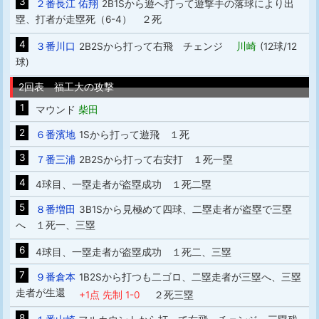
3
２番長江 佑翔
2B1Sから遊へ打って遊撃手の落球により出
塁、打者が走塁死（6-4） ２死
4
３番川口
2B2Sから打って右飛 チェンジ
川崎
(12球/12
球)
2回表 福工大の攻撃
1
マウンド
柴田
2
６番濱地
1Sから打って遊飛 １死
3
７番三浦
2B2Sから打って右安打 １死一塁
4
4球目、一塁走者が盗塁成功 １死二塁
5
８番増田
3B1Sから見極めて四球、二塁走者が盗塁で三塁
へ １死一、三塁
6
4球目、一塁走者が盗塁成功 １死二、三塁
7
９番倉本
1B2Sから打つも二ゴロ、二塁走者が三塁へ、三塁
走者が生還
+1点 先制 1-0
２死三塁
8