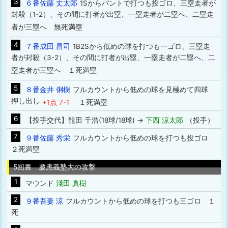
3
６番佐藤 丈太郎
1Sからバントで打つも投ゴロ、三塁走者が
封殺（1-2）、その間に打者が出塁、一塁走者が二塁へ、二塁走
者が三塁へ 無死満塁
4
７番成田 昌司
1B2Sから低めの球を打つも一ゴロ、三塁走
者が封殺（3-2）、その間に打者が出塁、一塁走者が二塁へ、二
塁走者が三塁へ １死満塁
5
８番金井 俐樹
フルカウントから低めの球を見極めて四球
押し出し
+1点 7-1
１死満塁
6
【投手交代】龍田 千浩(18球/18球) →
下西 涼太郎
（投手）
7
９番佐藤 秀栄
フルカウントから低めの球を打つも投ゴロ
２死満塁
5回裏 慶應義塾大の攻撃
1
マウンド
淺田 真樹
2
９番吾妻 涼
フルカウントから低めの球を打つも三ゴロ １
死