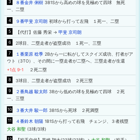
3
８番金井 俐樹
3B1Sから高めの球を見極めて四球 無死
一、二塁
4
９番甲斐 京司朗
初球から打って左飛 １死一、二塁
5
【代打】佐藤 秀栄 →
甲斐 京司朗
6
2球目、二塁走者が盗塁成功 １死一、三塁
7
１番栗原 稔季
2Bから一に転がしてスクイズ成功、打者がア
ウト（3TO）、その間に一塁走者が二塁へ、三塁走者が生還
+1点 9-1
２死二塁
8
3球目、二塁走者が盗塁成功 ２死三塁
9
２番鳥越 駿太郎
3Bから低めの球を見極めて四球 ２死
一、三塁
10
３番大井 駿一郎
3B1Sから死球 ２死満塁
11
４番鈴木 朝陽
1B1Sから打って右飛 チェンジ、３者残塁
大谷 和聖
(3球/3球)
12