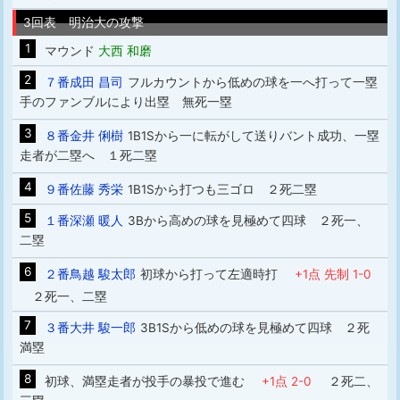
3回表 明治大の攻撃
1
マウンド
大西 和磨
2
７番成田 昌司
フルカウントから低めの球を一へ打って一塁
手のファンブルにより出塁 無死一塁
3
８番金井 俐樹
1B1Sから一に転がして送りバント成功、一塁
走者が二塁へ １死二塁
4
９番佐藤 秀栄
1B1Sから打つも三ゴロ ２死二塁
5
１番深瀬 暖人
3Bから高めの球を見極めて四球 ２死一、
二塁
6
２番鳥越 駿太郎
初球から打って左適時打
+1点 先制 1-0
２死一、二塁
7
３番大井 駿一郎
3B1Sから低めの球を見極めて四球 ２死
満塁
8
初球、満塁走者が投手の暴投で進む
+1点 2-0
２死二、