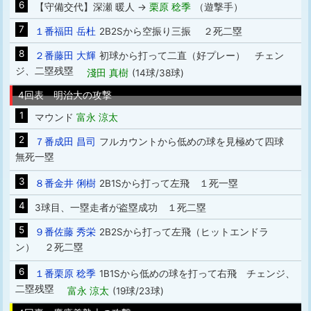
6
【守備交代】深瀬 暖人 →
栗原 稔季
（遊撃手）
7
１番福田 岳杜
2B2Sから空振り三振 ２死二塁
8
２番藤田 大輝
初球から打って二直（好プレー） チェン
ジ、二塁残塁
淺田 真樹
(14球/38球)
4回表 明治大の攻撃
1
マウンド
富永 涼太
2
７番成田 昌司
フルカウントから低めの球を見極めて四球
無死一塁
3
８番金井 俐樹
2B1Sから打って左飛 １死一塁
4
3球目、一塁走者が盗塁成功 １死二塁
5
９番佐藤 秀栄
2B2Sから打って左飛（ヒットエンドラ
ン） ２死二塁
6
１番栗原 稔季
1B1Sから低めの球を打って右飛 チェンジ、
二塁残塁
富永 涼太
(19球/23球)