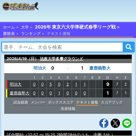
2026年 東京六大学準硬式春季リーグ戦
ホーム
大学
勝敗表
ランキング
テキスト速報
2026/4/19（日）
法政大学多摩グラウンド
9
1
明治大
慶應義塾大
-
1
2
3
4
5
6
7
8
9
計
H
E
9
明治大
0
0
5
0
2
1
1
7
2
1
慶應義塾大
0
0
0
1
0
0
0
7
1
試合経過
メンバー
ボックススコア
テキスト速報
スコアブック
先発情報
試合開始（12:57 〜 15:25 2時間28分のうち、中断 5分 ）