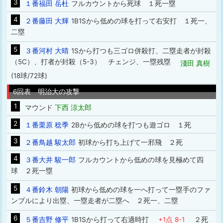
3
１番福田 岳杜
フルカウントから死球 １死一塁
4
２番藤田 大輝
1B1Sから低めの球を打って右安打 １死一、
二塁
5
３番河村 大晴
1Sから打つも三ゴロ併殺打、二塁走者が封殺
（5C）、打者が封殺（5-3） チェンジ、一塁残塁
淺田 真樹
(18球/72球)
6回表 明治大の攻撃
1
マウンド
下西 涼太郎
2
１番栗原 稔季
2Bから低めの球を打つも遊ゴロ １死
3
２番鳥越 駿太郎
初球から打ち上げて一邪飛 ２死
4
３番大井 駿一郎
フルカウントから低めの球を見極めて四
球 ２死一塁
5
４番鈴木 朝陽
初球から低めの球を一へ打って一塁手のファ
ンブルにより出塁、一塁走者が二塁へ ２死一、二塁
6
５番吉野 修平
1B1Sから打って右適時打
+1点 8-1
２死