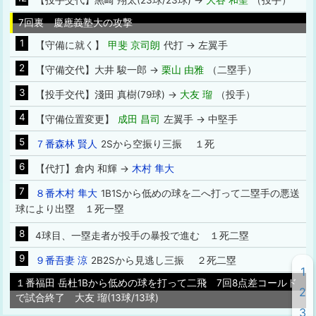
【投手交代】黒崎 翔太(23球/23球) →
大谷 和聖
（投手）
7回裏 慶應義塾大の攻撃
1
【守備に就く】
甲斐 京司朗
代打 → 左翼手
2
【守備交代】大井 駿一郎 →
栗山 由雅
（二塁手）
3
【投手交代】淺田 真樹(79球) →
大友 瑠
（投手）
4
【守備位置変更】
成田 昌司
左翼手 → 中堅手
5
７番森林 賢人
2Sから空振り三振 １死
6
【代打】倉内 和輝 →
木村 隼大
7
８番木村 隼大
1B1Sから低めの球を二へ打って二塁手の悪送
球により出塁 １死一塁
8
4球目、一塁走者が投手の暴投で進む １死二塁
9
９番吾妻 涼
2B2Sから見逃し三振 ２死二塁
1
１番福田 岳杜1Bから低めの球を打って二飛 7回8点差コールド
2
で試合終了 大友 瑠(13球/13球)
3