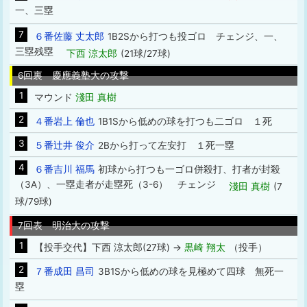
一、三塁
7
６番佐藤 丈太郎
1B2Sから打つも投ゴロ チェンジ、一、
三塁残塁
下西 涼太郎
(21球/27球)
6回裏 慶應義塾大の攻撃
1
マウンド
淺田 真樹
2
４番岩上 倫也
1B1Sから低めの球を打つも二ゴロ １死
3
５番辻井 俊介
2Bから打って左安打 １死一塁
4
６番吉川 福馬
初球から打つも一ゴロ併殺打、打者が封殺
（3A）、一塁走者が走塁死（3-6） チェンジ
淺田 真樹
(7
球/79球)
7回表 明治大の攻撃
1
【投手交代】下西 涼太郎(27球) →
黒崎 翔太
（投手）
2
７番成田 昌司
3B1Sから低めの球を見極めて四球 無死一
塁