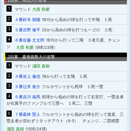
2回表 明治大の攻撃
1
マウンド
大西 和磨
2
４番鈴木 朝陽
1B1Sから高めの球を打って中飛 １死
3
５番吉野 修平
2Sから高めの球を打つも一ゴロ ２死
4
６番佐藤 丈太郎
1B1Sから打って二飛 ３者凡退、チェン
ジ
大西 和磨
(9球/23球)
2回裏 慶應義塾大の攻撃
1
マウンド
淺田 真樹
2
４番岩上 倫也
1Bから打って左飛 １死
3
５番辻井 俊介
フルカウントから死球 １死一塁
4
６番吉川 福馬
初球から低めの球を打って右安打、一塁走者
が右翼手のファンブルで三塁へ １死二、三塁
5
７番森林 賢人
フルカウントから低めの球を打って遊直、三
塁走者が戻れずリタッチアウト（6-5） チェンジ、二塁残塁
淺田 真樹
(15球/24球)