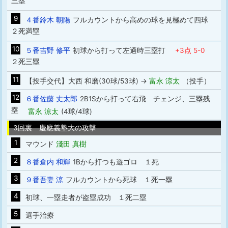
三塁
9
４番鈴木 朝陽
フルカウントから高めの球を見極めて四球
２死満塁
10
５番吉野 修平
初球から打って左適時三塁打
+3点 5-0
２死三塁
11
【投手交代】大西 和磨(30球/53球) →
富永 涼太
（投手）
12
６番佐藤 丈太郎
2B1Sから打って右飛 チェンジ、三塁残
塁
富永 涼太
(4球/4球)
3回裏 慶應義塾大の攻撃
1
マウンド
淺田 真樹
2
８番倉内 和輝
1Bから打つも遊ゴロ １死
3
９番吾妻 涼
フルカウントから死球 １死一塁
4
初球、一塁走者が盗塁成功 １死二塁
5
選手治療