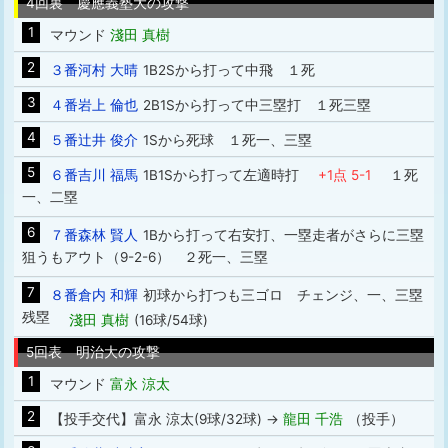
4回裏 慶應義塾大の攻撃
1
マウンド
淺田 真樹
2
３番河村 大晴
1B2Sから打って中飛 １死
3
４番岩上 倫也
2B1Sから打って中三塁打 １死三塁
4
５番辻井 俊介
1Sから死球 １死一、三塁
5
６番吉川 福馬
1B1Sから打って左適時打
+1点 5-1
１死
一、二塁
6
７番森林 賢人
1Bから打って右安打、一塁走者がさらに三塁
狙うもアウト（9-2-6） ２死一、三塁
7
８番倉内 和輝
初球から打つも三ゴロ チェンジ、一、三塁
残塁
淺田 真樹
(16球/54球)
5回表 明治大の攻撃
1
マウンド
富永 涼太
2
【投手交代】富永 涼太(9球/32球) →
龍田 千浩
（投手）