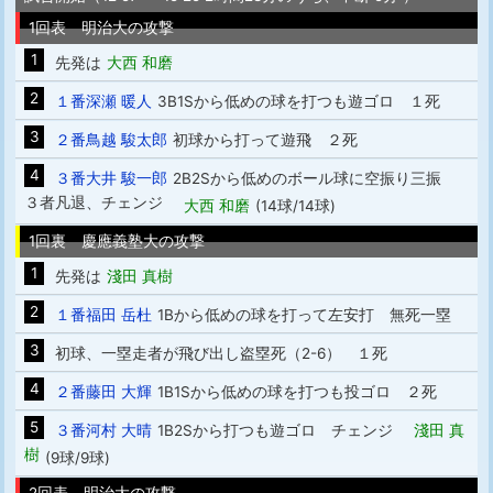
1回表 明治大の攻撃
1
先発は
大西 和磨
2
１番深瀬 暖人
3B1Sから低めの球を打つも遊ゴロ １死
3
２番鳥越 駿太郎
初球から打って遊飛 ２死
4
３番大井 駿一郎
2B2Sから低めのボール球に空振り三振
３者凡退、チェンジ
大西 和磨
(14球/14球)
1回裏 慶應義塾大の攻撃
1
先発は
淺田 真樹
2
１番福田 岳杜
1Bから低めの球を打って左安打 無死一塁
3
初球、一塁走者が飛び出し盗塁死（2-6） １死
4
２番藤田 大輝
1B1Sから低めの球を打つも投ゴロ ２死
5
３番河村 大晴
1B2Sから打つも遊ゴロ チェンジ
淺田 真
樹
(9球/9球)