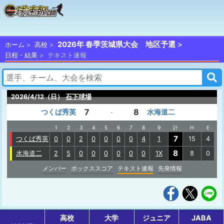
2026年 春季茨城県大会 地区予選
ホーム
高校
日程・結果
テキスト速報
2026/4/12（日）
石下球場
7
8
つくば秀英
水海道二
-
1
2
3
4
5
6
7
8
9
計
H
E
7
つくば秀英
0
0
2
0
0
0
0
4
1
15
4
8
水海道二
2
5
0
0
0
0
0
0
1X
8
0
メンバー
ボックススコア
テキスト速報
先発情報
高校
大学
ジュニア
JABA