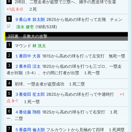
8
2球目、二塁走者が盗塁で三塁へ、捕手の悪送球で生還
+1点 8-0
２死
9
９番山本 鼓太朗
2B2Sから低めの球を打って左飛 チェン
ジ
清水 健壱
(18球/53球)
3回裏 京教大の攻撃
1
マウンド
林 洸太
2
１番田中 大喜
1B1Sから高めの球を打って左安打 無死一塁
3
２番本田 涼太
1B2Sから低めの球を打つも三ゴロ、一塁走
者が封殺（5-4）、その間に打者が出塁 １死一塁
4
初球、一塁走者が盗塁成功 １死二塁
5
３番柴田 笙太郎
2B2Sから高めの球を打って中適時打
+1
点 8-1
１死一塁
6
４番佐藤 翔梧
1B2Sから高めの球を打って右安打 １死
一、二塁
7
５番森岡 倫太朗
フルカウントから見極めて四球 １死満塁