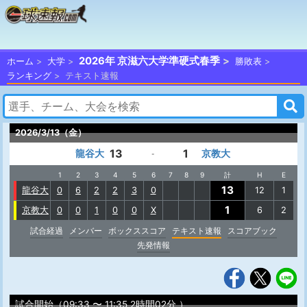
2026年 京滋六大学準硬式春季
ホーム
大学
勝敗表
ランキング
テキスト速報
2026/3/13（金）
13
1
龍谷大
京教大
-
1
2
3
4
5
6
7
8
9
計
H
E
13
龍谷大
0
6
2
2
3
0
12
1
1
京教大
0
0
1
0
0
X
6
2
試合経過
メンバー
ボックススコア
テキスト速報
スコアブック
先発情報
試合開始（09:33 〜 11:35 2時間02分 ）