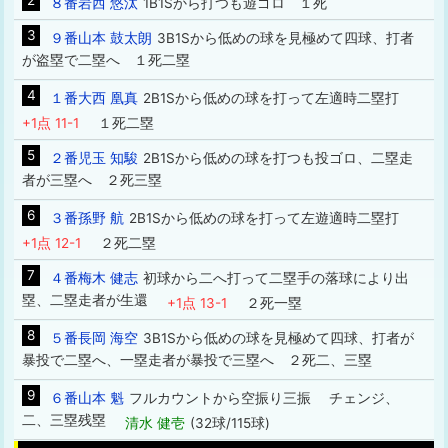
2
８番岩西 悠汰
1B1Sから打つも遊ゴロ １死
3
９番山本 鼓太朗
3B1Sから低めの球を見極めて四球、打者
が盗塁で二塁へ １死二塁
4
１番大西 凰真
2B1Sから低めの球を打って左適時二塁打
+1点 11-1
１死二塁
5
２番児玉 知駿
2B1Sから低めの球を打つも投ゴロ、二塁走
者が三塁へ ２死三塁
6
３番孫野 航
2B1Sから低めの球を打って左遊適時二塁打
+1点 12-1
２死二塁
7
４番梅木 健志
初球から二へ打って二塁手の落球により出
塁、二塁走者が生還
+1点 13-1
２死一塁
8
５番長岡 海空
3B1Sから低めの球を見極めて四球、打者が
暴投で二塁へ、一塁走者が暴投で三塁へ ２死二、三塁
9
６番山本 魁
フルカウントから空振り三振 チェンジ、
二、三塁残塁
清水 健壱
(32球/115球)