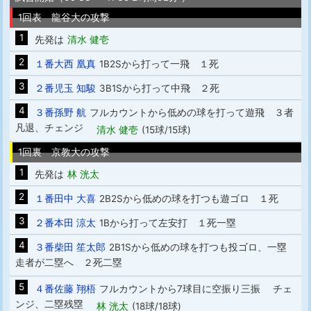
1回表 龍谷大の攻撃
1
先発は
清水 健壱
2
１番大西 凰真
1B2Sから打って一飛 １死
3
２番児玉 知駿
3B1Sから打って中飛 ２死
4
３番孫野 航
フルカウントから低めの球を打って遊飛 ３者
凡退、チェンジ
清水 健壱
(15球/15球)
1回裏 京教大の攻撃
1
先発は
林 洸太
2
１番田中 大喜
2B2Sから低めの球を打つも遊ゴロ １死
3
２番本田 涼太
1Bから打って左安打 １死一塁
4
３番柴田 笙太郎
2B1Sから低めの球を打つも投ゴロ、一塁
走者が二塁へ ２死二塁
5
４番佐藤 翔梧
フルカウントから7球目に空振り三振 チェ
ンジ、二塁残塁
林 洸太
(18球/18球)