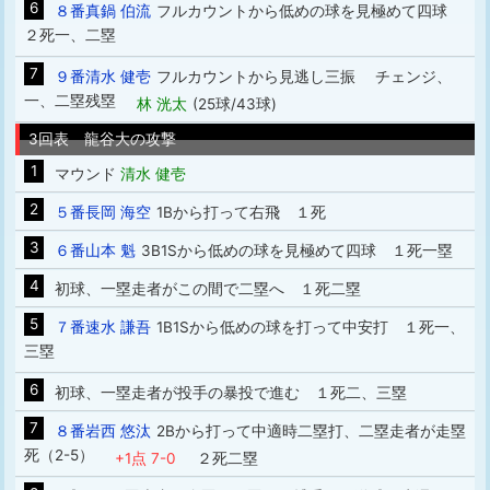
6
８番真鍋 伯流
フルカウントから低めの球を見極めて四球
２死一、二塁
7
９番清水 健壱
フルカウントから見逃し三振 チェンジ、
一、二塁残塁
林 洸太
(25球/43球)
3回表 龍谷大の攻撃
1
マウンド
清水 健壱
2
５番長岡 海空
1Bから打って右飛 １死
3
６番山本 魁
3B1Sから低めの球を見極めて四球 １死一塁
4
初球、一塁走者がこの間で二塁へ １死二塁
5
７番速水 謙吾
1B1Sから低めの球を打って中安打 １死一、
三塁
6
初球、一塁走者が投手の暴投で進む １死二、三塁
7
８番岩西 悠汰
2Bから打って中適時二塁打、二塁走者が走塁
死（2-5）
+1点 7-0
２死二塁