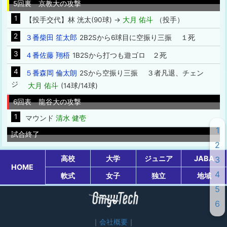
5回裏 京教大の攻撃
1
【投手交代】林 洸太(90球) →
大月 佑斗
（投手）
2
３番柴田 笙太郎
2B2Sから6球目に空振り三振 １死
3
４番佐藤 翔梧
1B2Sから打つも遊ゴロ ２死
4
５番森岡 倫太朗
2Sから空振り三振 ３者凡退、チェン
ジ
大月 佑斗
(14球/14球)
6回表 龍谷大の攻撃
1
マウンド
清水 健壱
1
試合終了
2
高校
大学
ジュニア
JABA
3
HOME
4
軟式
女子
独立
地域
5
6
会社概要