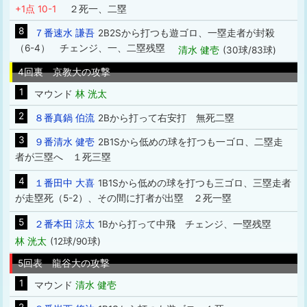
+1点 10-1
２死一、二塁
8
７番速水 謙吾
2B2Sから打つも遊ゴロ、一塁走者が封殺
（6-4） チェンジ、一、二塁残塁
清水 健壱
(30球/83球)
4回裏 京教大の攻撃
1
マウンド
林 洸太
2
８番真鍋 伯流
2Bから打って右安打 無死二塁
3
９番清水 健壱
2B1Sから低めの球を打つも一ゴロ、二塁走
者が三塁へ １死三塁
4
１番田中 大喜
1B1Sから低めの球を打つも三ゴロ、三塁走者
が走塁死（5-2）、その間に打者が出塁 ２死一塁
5
２番本田 涼太
1Bから打って中飛 チェンジ、一塁残塁
林 洸太
(12球/90球)
5回表 龍谷大の攻撃
1
マウンド
清水 健壱