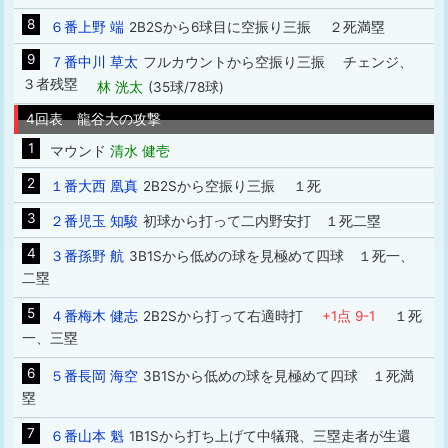
8
６番上野 端
2B2Sから6球目に空振り三振 ２死満塁
9
７番中川 草太
フルカウントから空振り三振 チェンジ、
３者残塁
林 洸太
(35球/78球)
4回表 龍谷大の攻撃
1
マウンド
清水 健壱
2
１番大西 凰真
2B2Sから空振り三振 １死
3
２番児玉 知駿
初球から打って二内野安打 １死二塁
4
３番孫野 航
3B1Sから低めの球を見極めて四球 １死一、
二塁
5
４番梅木 健志
2B2Sから打って右適時打
+1点 9-1
１死
一、三塁
6
５番長岡 海空
3B1Sから低めの球を見極めて四球 １死満
塁
7
６番山本 魁
1B1Sから打ち上げて中犠飛、三塁走者が生還