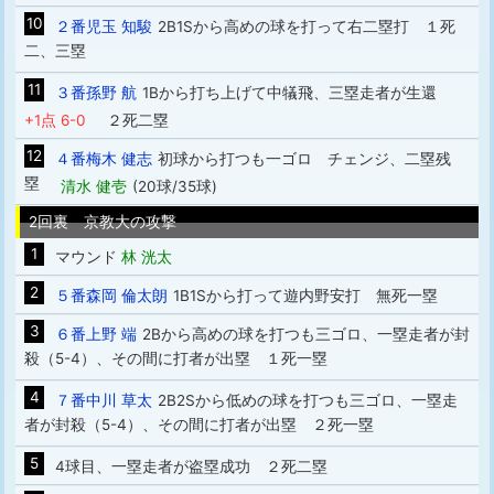
10
２番児玉 知駿
2B1Sから高めの球を打って右二塁打 １死
二、三塁
11
３番孫野 航
1Bから打ち上げて中犠飛、三塁走者が生還
+1点 6-0
２死二塁
12
４番梅木 健志
初球から打つも一ゴロ チェンジ、二塁残
塁
清水 健壱
(20球/35球)
2回裏 京教大の攻撃
1
マウンド
林 洸太
2
５番森岡 倫太朗
1B1Sから打って遊内野安打 無死一塁
3
６番上野 端
2Bから高めの球を打つも三ゴロ、一塁走者が封
殺（5-4）、その間に打者が出塁 １死一塁
4
７番中川 草太
2B2Sから低めの球を打つも三ゴロ、一塁走
者が封殺（5-4）、その間に打者が出塁 ２死一塁
5
4球目、一塁走者が盗塁成功 ２死二塁