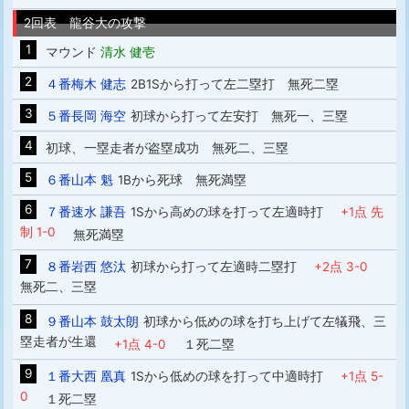
2回表 龍谷大の攻撃
1
マウンド
清水 健壱
2
４番梅木 健志
2B1Sから打って左二塁打 無死二塁
3
５番長岡 海空
初球から打って左安打 無死一、三塁
4
初球、一塁走者が盗塁成功 無死二、三塁
5
６番山本 魁
1Bから死球 無死満塁
6
７番速水 謙吾
1Sから高めの球を打って左適時打
+1点 先
制 1-0
無死満塁
7
８番岩西 悠汰
初球から打って左適時二塁打
+2点 3-0
無死二、三塁
8
９番山本 鼓太朗
初球から低めの球を打ち上げて左犠飛、三
塁走者が生還
+1点 4-0
１死二塁
9
１番大西 凰真
1Sから低めの球を打って中適時打
+1点 5-
0
１死二塁