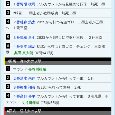
2
１番堀場 稜司
フルカウントから見極めて四球 無死一塁
3
2球目、一塁走者が盗塁成功 無死二塁
4
２番畦森 悠太
2B2Sから打つも遊ゴロ、二塁走者が三塁
へ １死三塁
5
３番鳴橋 星七
2B2Sから6球目に空振り三振 ２死三塁
6
４番奥本 誠治
初球から打つも遊ゴロ チェンジ、三塁残
塁
奥田 真太朗
(18球/47球)
3回裏 流科大の攻撃
1
マウンド
長谷川樺威
2
２番清水 来翔
フルカウントから打って一飛 １死
3
３番柳生 翔海
1B2Sから打って左飛 ２死
4
４番髙野 修平
フルカウントから打って右飛 ３者凡退、チ
ェンジ
長谷川樺威
(17球/56球)
4回表 経法大の攻撃