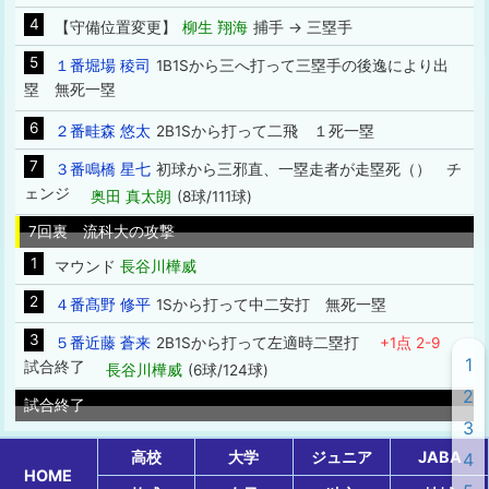
4
【守備位置変更】
柳生 翔海
捕手 → 三塁手
5
１番堀場 稜司
1B1Sから三へ打って三塁手の後逸により出
塁 無死一塁
6
２番畦森 悠太
2B1Sから打って二飛 １死一塁
7
３番鳴橋 星七
初球から三邪直、一塁走者が走塁死（） チ
ェンジ
奥田 真太朗
(8球/111球)
7回裏 流科大の攻撃
1
マウンド
長谷川樺威
2
４番髙野 修平
1Sから打って中二安打 無死一塁
3
５番近藤 蒼来
2B1Sから打って左適時二塁打
+1点 2-9
1
試合終了
長谷川樺威
(6球/124球)
2
試合終了
3
高校
大学
ジュニア
JABA
4
HOME