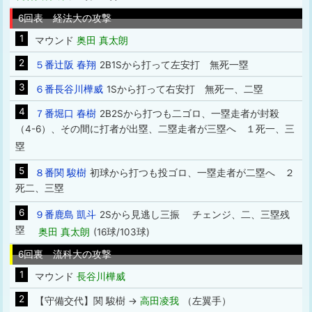
6回表 経法大の攻撃
1
マウンド
奥田 真太朗
2
５番辻阪 春翔
2B1Sから打って左安打 無死一塁
3
６番長谷川樺威
1Sから打って右安打 無死一、二塁
4
７番堀口 春樹
2B2Sから打つも二ゴロ、一塁走者が封殺
（4-6）、その間に打者が出塁、二塁走者が三塁へ １死一、三
塁
5
８番関 駿樹
初球から打つも投ゴロ、一塁走者が二塁へ ２
死二、三塁
6
９番鹿島 凱斗
2Sから見逃し三振 チェンジ、二、三塁残
塁
奥田 真太朗
(16球/103球)
6回裏 流科大の攻撃
1
マウンド
長谷川樺威
2
【守備交代】関 駿樹 →
高田凌我
（左翼手）