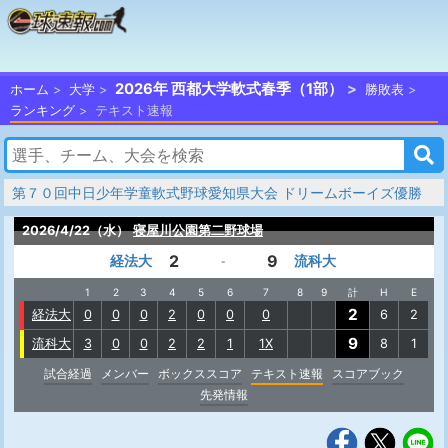
2026年 西都大学軟式春季（1部）
ホーム
大学
勝敗表
ランキング
テキスト速報
第７０回中日少年学童軟式野球愛知県大会 ドリームボーイズ優勝
2026/4/22（水）
寝屋川公園第二野球場
2
9
経法大
流科大
-
1
2
3
4
5
6
7
8
9
計
H
E
2
経法大
0
0
0
2
0
0
0
6
2
9
流科大
3
0
0
2
2
1
1X
8
1
試合経過
メンバー
ボックススコア
テキスト速報
スコアブック
先発情報