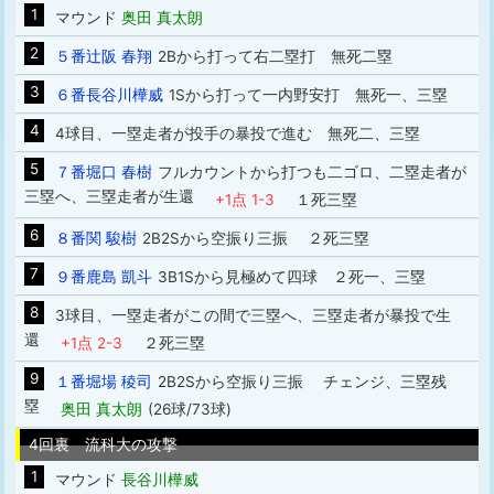
1
マウンド
奥田 真太朗
2
５番辻阪 春翔
2Bから打って右二塁打 無死二塁
3
６番長谷川樺威
1Sから打って一内野安打 無死一、三塁
4
4球目、一塁走者が投手の暴投で進む 無死二、三塁
5
７番堀口 春樹
フルカウントから打つも二ゴロ、二塁走者が
三塁へ、三塁走者が生還
+1点 1-3
１死三塁
6
８番関 駿樹
2B2Sから空振り三振 ２死三塁
7
９番鹿島 凱斗
3B1Sから見極めて四球 ２死一、三塁
8
3球目、一塁走者がこの間で三塁へ、三塁走者が暴投で生
還
+1点 2-3
２死三塁
9
１番堀場 稜司
2B2Sから空振り三振 チェンジ、三塁残
塁
奥田 真太朗
(26球/73球)
4回裏 流科大の攻撃
1
マウンド
長谷川樺威