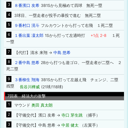
3
８番濱口 友希
3B1Sから見極めて四球 無死一塁
4
3球目、一塁走者が投手の暴投で進む 無死二塁
5
９番村口 滉斗
フルカウントから打って右飛 １死二塁
6
１番出葉 凜太郎
1Sから打って左適時打
+1点 2-8
１死
一塁
7
【代打】清水 来翔 →
中島 悠希
8
２番中島 悠希
2Bから打つも遊ゴロ、一塁走者が二塁へ ２
死二塁
9
３番柳生 翔海
3B1Sから打って左越え飛 チェンジ、二塁
残塁
長谷川樺威
(21球/118球)
7回表 経法大の攻撃
1
マウンド
奥田 真太朗
2
【守備交代】濱口 友希 →
寺口 芽生跳
（捕手）
3
【守備交代】中島 悠希 →
中居 健太
（左翼手）