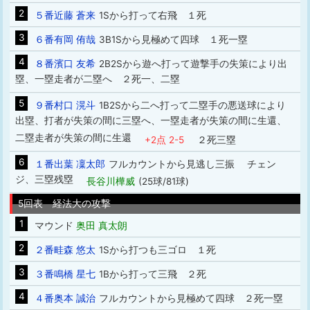
2
５番近藤 蒼来
1Sから打って右飛 １死
3
６番有岡 侑哉
3B1Sから見極めて四球 １死一塁
4
８番濱口 友希
2B2Sから遊へ打って遊撃手の失策により出
塁、一塁走者が二塁へ ２死一、二塁
5
９番村口 滉斗
1B2Sから二へ打って二塁手の悪送球により
出塁、打者が失策の間に三塁へ、一塁走者が失策の間に生還、
二塁走者が失策の間に生還
+2点 2-5
２死三塁
6
１番出葉 凜太郎
フルカウントから見逃し三振 チェン
ジ、三塁残塁
長谷川樺威
(25球/81球)
5回表 経法大の攻撃
1
マウンド
奥田 真太朗
2
２番畦森 悠太
1Sから打つも三ゴロ １死
3
３番鳴橋 星七
1Bから打って三飛 ２死
4
４番奥本 誠治
フルカウントから見極めて四球 ２死一塁