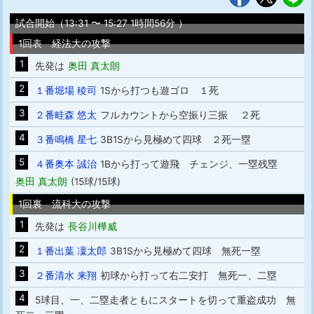
試合開始（13:31 〜 15:27 1時間56分 ）
1回表 経法大の攻撃
1
先発は
奥田 真太朗
2
１番堀場 稜司
1Sから打つも遊ゴロ １死
3
２番畦森 悠太
フルカウントから空振り三振 ２死
4
３番鳴橋 星七
3B1Sから見極めて四球 ２死一塁
5
４番奥本 誠治
1Bから打って遊飛 チェンジ、一塁残塁
奥田 真太朗
(15球/15球)
1回裏 流科大の攻撃
1
先発は
長谷川樺威
2
１番出葉 凜太郎
3B1Sから見極めて四球 無死一塁
3
２番清水 来翔
初球から打って右二安打 無死一、二塁
4
5球目、一、二塁走者ともにスタートを切って重盗成功 無