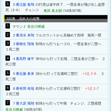
5
５番辻阪 春翔
の打席は途中終了、一塁走者が飛び出し盗塁
死（2-4） チェンジ
奥田 真太朗
(14球/87球)
5回裏 流科大の攻撃
1
マウンド
長谷川樺威
2
２番清水 来翔
フルカウントから見極めて四球 無死一塁
3
３番柳生 翔海
初球から打つも一ゴロ、一塁走者が二塁へ
１死二塁
4
４番髙野 修平
1B1Sから打って右飛、二塁走者が三塁へ ２
死三塁
5
５番近藤 蒼来
2Bから打って右適時二塁打
+1点 2-6
２
死二塁
6
６番有岡 侑哉
初球から打って左適時三塁打
+1点 2-7
２死三塁
7
７番大原 飛翔
初球から打って中飛 チェンジ、三塁残塁
長谷川樺威
(16球/97球)