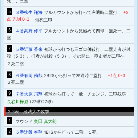
死二、三塁
5
３番柳生 翔海
フルカウントから打って左適時二塁打
+2
点 先制 0-2
無死二塁
6
４番髙野 修平
フルカウントから見極めて四球 無死一、二
塁
7
５番近藤 蒼来
初球から打つも三ゴロ併殺打、二塁走者が封
殺（5-3）、打者が封殺（5-3）、その間に一塁走者が二塁へ
２死二塁
8
６番有岡 侑哉
2B2Sから打って左適時二塁打
+1点 0-3
２死二塁
9
７番大原 飛翔
初球から打って一飛 チェンジ、二塁残塁
長谷川樺威
(27球/27球)
2回表 経法大の攻撃
1
マウンド
奥田 真太朗
2
５番辻阪 春翔
1B1Sから打って二飛 １死