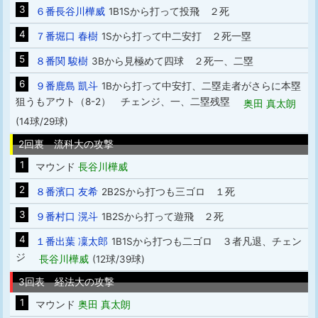
3
６番長谷川樺威
1B1Sから打って投飛 ２死
4
７番堀口 春樹
1Sから打って中二安打 ２死一塁
5
８番関 駿樹
3Bから見極めて四球 ２死一、二塁
6
９番鹿島 凱斗
1Bから打って中安打、二塁走者がさらに本塁
狙うもアウト（8-2） チェンジ、一、二塁残塁
奥田 真太朗
(14球/29球)
2回裏 流科大の攻撃
1
マウンド
長谷川樺威
2
８番濱口 友希
2B2Sから打つも三ゴロ １死
3
９番村口 滉斗
1B2Sから打って遊飛 ２死
4
１番出葉 凜太郎
1B1Sから打つも二ゴロ ３者凡退、チェン
ジ
長谷川樺威
(12球/39球)
3回表 経法大の攻撃
1
マウンド
奥田 真太朗