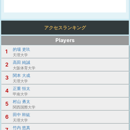
アクセスランキング
Players
的場 吏玖
1
天理大学
高田 純誠
2
大阪体育大学
関本 大成
3
天理大学
正重 恒太
4
甲南大学
村山 勇太
5
関西国際大学
田中 幹紘
6
天理大学
竹内 悠真
7