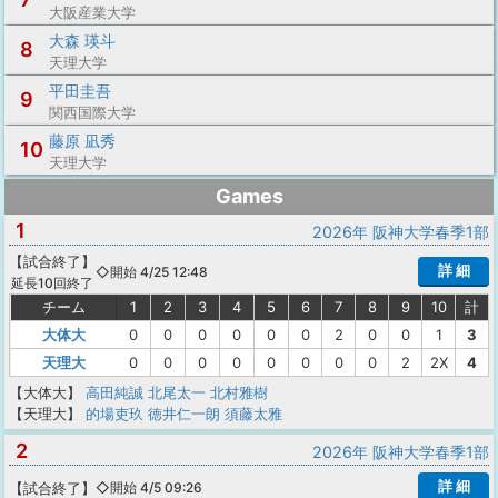
大阪産業大学
大森 瑛斗
8
天理大学
平田圭吾
9
関西国際大学
藤原 凪秀
10
天理大学
Games
1
2026年 阪神大学春季1部
【
試合終了
】
詳 細
◇開始 4/25 12:48
延長10回終了
チーム
1
2
3
4
5
6
7
8
9
10
計
大体大
0
0
0
0
0
0
2
0
0
1
3
天理大
0
0
0
0
0
0
0
0
2
2X
4
【大体大】
高田純誠
北尾太一
北村雅樹
【天理大】
的場吏玖
徳井仁一朗
須藤太雅
2
2026年 阪神大学春季1部
詳 細
【
試合終了
】
◇開始 4/5 09:26