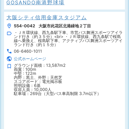
GOSANDO南港野球場
大阪シティ信用金庫スタジアム
554-0042 大阪市此花区北港緑地２丁目
・ＪＲ環状線、西九条駅下車、市営バス舞洲スポーツアイラ
ンド行き（約３５分）<br> ・ＪＲ環状線、西九条駅で桜島
線へ乗換え、桜島駅下車、アクティブバス舞洲スポーツアイ
ランド行き（約１５分）
06-6460-1011
公式ホームページ
グラウンド面積：13,587m2
両翼 : 100m
中堅 : 122m
内野：黒土、外野：天然芝
スコアボード：電光掲示板
照明設備：6基
収容人員：10,000人
駐車場：269台（大型バス車高制限 3.7m以下）