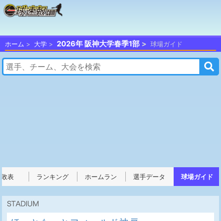
2026年 阪神大学春季1部
ホーム
大学
球場ガイド
勝敗表
ランキング
ホームラン
選手データ
球場ガイド