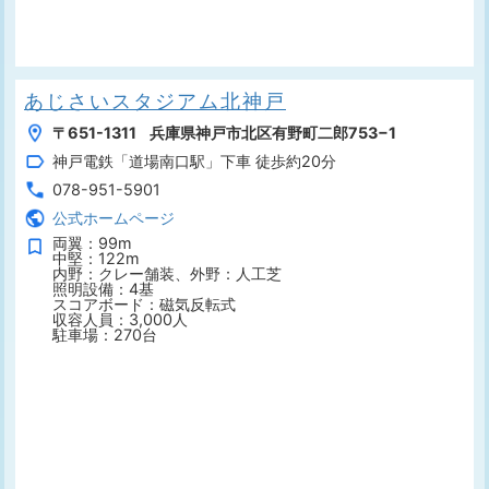
あじさいスタジアム北神戸
〒651-1311 兵庫県神戸市北区有野町二郎753−1
神戸電鉄「道場南口駅」下車 徒歩約20分
078-951-5901
公式ホームページ
両翼：99m
中堅：122m
内野：クレー舗装、外野：人工芝
照明設備：4基
スコアボード：磁気反転式
収容人員：3,000人
駐車場：270台