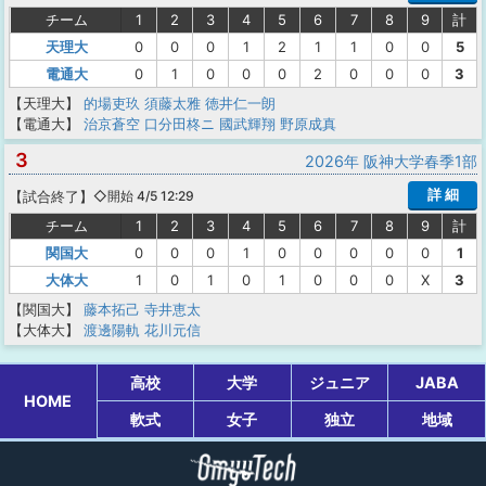
チーム
1
2
3
4
5
6
7
8
9
計
天理大
0
0
0
1
2
1
1
0
0
5
電通大
0
1
0
0
0
2
0
0
0
3
【天理大】
的場吏玖
須藤太雅
徳井仁一朗
【電通大】
治京蒼空
口分田柊ニ
國武輝翔
野原成真
3
2026年 阪神大学春季1部
詳 細
【
試合終了
】
◇開始 4/5 12:29
チーム
1
2
3
4
5
6
7
8
9
計
関国大
0
0
0
1
0
0
0
0
0
1
大体大
1
0
1
0
1
0
0
0
X
3
【関国大】
藤本拓己
寺井恵太
【大体大】
渡邊陽軌
花川元信
高校
大学
ジュニア
JABA
HOME
軟式
女子
独立
地域