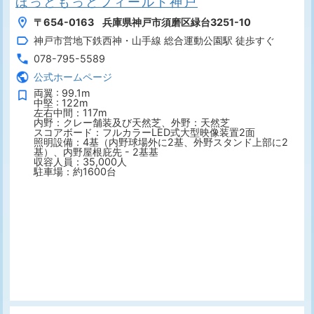
ほっともっとフィールド神戸
〒654-0163 兵庫県神戸市須磨区緑台3251-10
神戸市営地下鉄西神・山手線 総合運動公園駅 徒歩すぐ
078-795-5589
公式ホームページ
両翼 : 99.1m
中堅 : 122m
左右中間：117m
内野：クレー舗装及び天然芝、外野：天然芝
スコアボード：フルカラーLED式大型映像装置2面
照明設備：4基（内野球場外に2基、外野スタンド上部に2
基）、内野屋根庇先 - 2基基
収容人員：35,000人
駐車場：約1600台